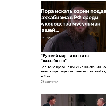
"Русский мир" и охота на
"ваххабитов"
Борьба за право на ношение никаба или н
за его запрет - одна из заметных тем этой н
для......
23 МАЯ'2024