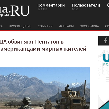
Комментарии
Пользователи
125 728
6 191
КА
ПРОСВЕЩЕНИЕ
СОБЫТИЯ
ИХ НРАВЫ
ЭКОНОМИКА
СР
ША обвиняют Пентагон в
х американцами мирных жителей