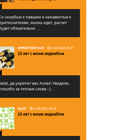
Со скорбью к павшим и ненавестью к
притеснителям, жизнь идет, расчет
будет обязательно. ...
ИКРАМУТДИН ХАН
17.04.2025, 00:27
10 лет с моим хиджабом
Salat, да укрепит вас Аллаx! Увидели,
спасибо за теплые слова :-)...
SALAT
11.04.2025, 09:02
10 лет с моим хиджабом