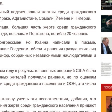
и.
ечный подсчет вошли жертвы среди гражданского
Ираке, Афганистане, Сомали, Йемене и Нигерии.
лада, большая часть жертв среди гражданского
где, по словам Пентагона, погибло 20 человек.
онгрессмен Ро Кханна написали в письме,
ание Госдепом гибели и ранения гражданских лиц
 цифр, собранных независимыми наблюдателями и
ом году в результате военных операций США было
рных жителей получили ранения, но по оценкам
 среди гражданского населения и ООН, это число
ПОСЛ
тагону учесть эти несоответствия, добавив, что
ния жертв среди гражданского населения придают
информации, а не полагаются исключительно на