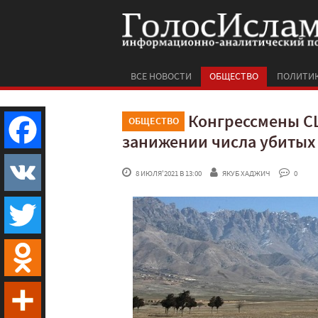
ВСЕ НОВОСТИ
ОБЩЕСТВО
ПОЛИТИ
Конгрессмены С
ОБЩЕСТВО
занижении числа убиты
Facebook
 8 ИЮЛЯ'2021 В 13:00
ЯКУБ ХАДЖИЧ
 0
VK
Twitter
Odnoklassniki