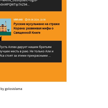
v=wAhN_UEuojU&lc=Ugz6-
h0nMPQWTip7AZ94...
KRR AKK
09.06.2024, 18:56
Русские мусульмане на страже
Корана: pазвеивая мифы о
Священной Книге
Пусть Аллах дарует нашим братьям
лучшее месть в раю. Не только Али и
Иса стоят за этими прекрасными ...
 by golosislama