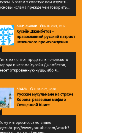
путем. А затем я советую вам изучить
основы ислама прежде чем говорить...
АЗЕР ГАСАНЛИ
02.09.2024, 19:12
Хусейн Джамбетов -
православный русский патриот
чеченского происхождения
Типы как ентот предатель чеченского
народа и ислама Хусейн Джамбетов,
несет откровенную чушь, ибо я...
ARSLAN
11.06.2024, 02:50
Русские мусульмане на страже
Корана: pазвеивая мифы о
Священной Книге
Кому интересно, само видео
здесьhttps://www.youtube.com/watch?