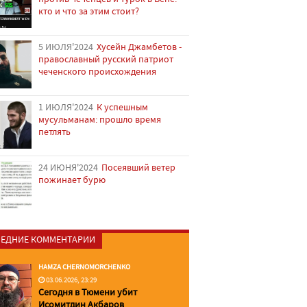
кто и что за этим стоит?
5 ИЮЛЯ'2024
Хусейн Джамбетов -
православный русский патриот
чеченского происхождения
1 ИЮЛЯ'2024
К успешным
мусульманам: прошло время
петлять
24 ИЮНЯ'2024
Посеявший ветер
пожинает бурю
ЕДНИЕ КОММЕНТАРИИ
HAMZA CHERNOMORCHENKO
03.06.2026, 23:29
Сегодня в Тюмени убит
Исомитдин Акбаров