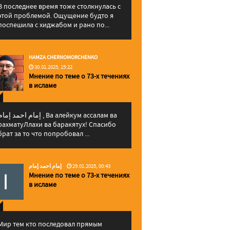
В последнее время тоже столкнулась с
этой проблемой. Ощущение будто я
поспешила с хиджабом и рано по...
HAMZA CHERNOMORCHENKO
30.01.2025, 15:22
Мнение по теме о 73-х течениях
в исламе
إمام احمد إما , Ва алейкум ассалам ва
рахматуЛлахи ва баракятух! Спасибо
брат за то что попробовал ...
إمام احمد إمام
29.01.2025, 00:43
Мнение по теме о 73-х течениях
в исламе
Мир тем кто последовал прямым