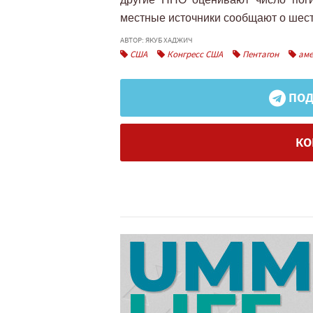
местные источники сообщают о шес
АВТОР: ЯКУБ ХАДЖИЧ
США
Конгресс США
Пентагон
аме
ПОД
КО