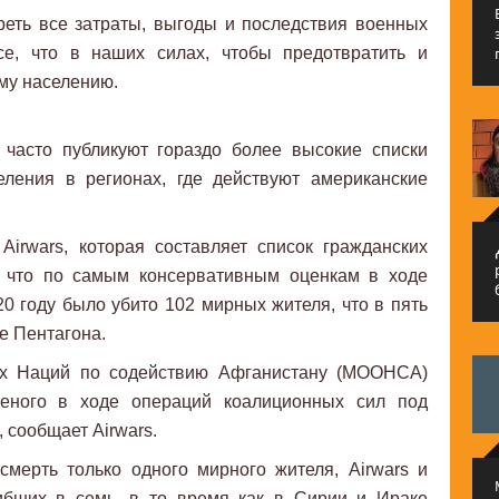
еть все затраты, выгоды и последствия военных
се, что в наших силах, чтобы предотвратить и
му населению.
 часто публикуют гораздо более высокие списки
еления в регионах, где действуют американские
Airwars, которая составляет список гражданских
م
, что по самым консервативным оценкам в ходе
 году было убито 102 мирных жителя, что в пять
е Пентагона.
х Наций по содействию Афганистану (МООНСА)
еного в ходе операций коалиционных сил под
 сообщает Airwars.
смерть только одного мирного жителя, Airwars и
ибших в семь, в то время как в Сирии и Ираке