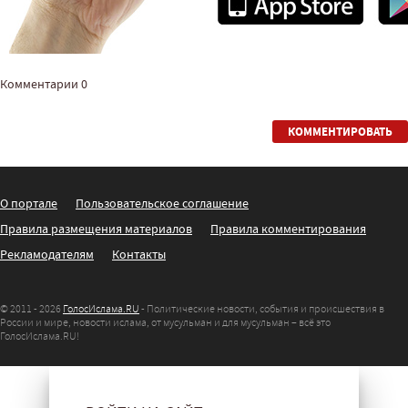
Комментарии
0
КОММЕНТИРОВАТЬ
О портале
Пользовательское соглашение
Правила размещения материалов
Правила комментирования
Рекламодателям
Контакты
© 2011 - 2026
ГолосИслама.RU
- Политические новости, события и происшествия в
России и мире, новости ислама, от мусульман и для мусульман – всё это
ГолосИслама.RU!