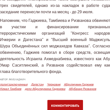
трех свидетелей, однако из-за накладок в работе суда
заседание перенесли почти на месяц - до 29 июля.
Напомним, что Гаджиева, Тамбиева и Ризванова обвиняют
в участии и финансировании признанных
террористическими организаций "Конгресс народов
Ичкерии и Дагестана" и "Высший военный Маджисуль
Шура Объединённых сил моджахедов Кавказа". Согласно
обвинению, Гаджиев помогал в сборе средств, освещая
деятельность Исраила Ахмеднабиева, известного как Абу
Умар Саситлинский, а Ризванов содействовал ему как
глава благотворительного фонда.
АВТОР: ЯКУБ ХАДЖИЧ
политзаключенные
Дагестан
Черновик
Абдулмумин Гаджиев
Кемал Тамбиев
дело Абдулмумина Гаджиева
Абубакар Ризванов
ПОДПИСАТЬСЯ НА КАНАЛ
КОММЕНТИРОВАТЬ