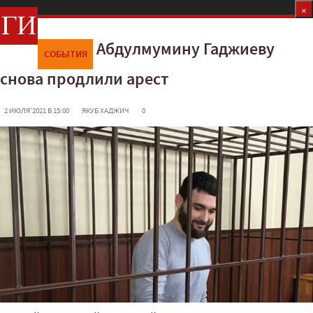
×
×
×
Абдулмумину Гаджиеву
СОБЫТИЯ
снова продлили арест
 2 ИЮЛЯ'2021 В 15:00
ЯКУБ ХАДЖИЧ
 0