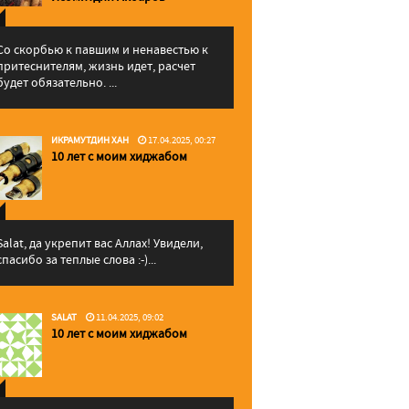
Со скорбью к павшим и ненавестью к
притеснителям, жизнь идет, расчет
будет обязательно. ...
ИКРАМУТДИН ХАН
17.04.2025, 00:27
10 лет с моим хиджабом
Salat, да укрепит вас Аллаx! Увидели,
спасибо за теплые слова :-)...
SALAT
11.04.2025, 09:02
10 лет с моим хиджабом