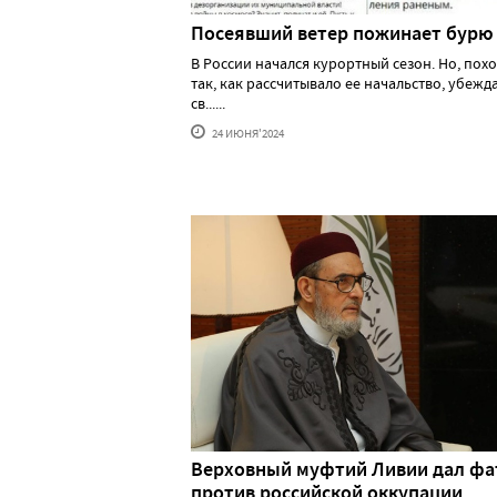
Посеявший ветер пожинает бурю
В России начался курортный сезон. Но, похо
так, как рассчитывало ее начальство, убеж
св......
24 ИЮНЯ'2024
Верховный муфтий Ливии дал фа
против российской оккупации