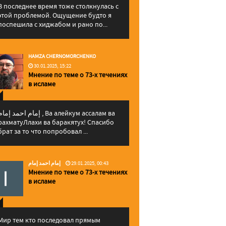
В последнее время тоже столкнулась с
этой проблемой. Ощущение будто я
поспешила с хиджабом и рано по...
HAMZA CHERNOMORCHENKO
30.01.2025, 15:22
Мнение по теме о 73-х течениях
в исламе
إمام احمد إما , Ва алейкум ассалам ва
рахматуЛлахи ва баракятух! Спасибо
брат за то что попробовал ...
إمام احمد إمام
29.01.2025, 00:43
Мнение по теме о 73-х течениях
в исламе
Мир тем кто последовал прямым