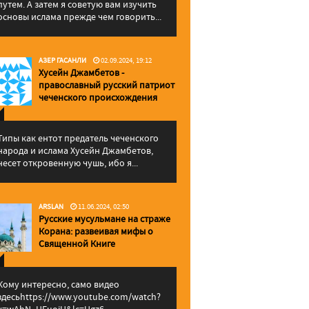
путем. А затем я советую вам изучить
основы ислама прежде чем говорить...
АЗЕР ГАСАНЛИ
02.09.2024, 19:12
Хусейн Джамбетов -
православный русский патриот
чеченского происхождения
Типы как ентот предатель чеченского
народа и ислама Хусейн Джамбетов,
несет откровенную чушь, ибо я...
ARSLAN
11.06.2024, 02:50
Русские мусульмане на страже
Корана: pазвеивая мифы о
Священной Книге
Кому интересно, само видео
здесьhttps://www.youtube.com/watch?