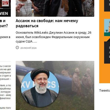
в и
Ассанж на свободе: нам нечему
оит?
радоваться
Основатель WikiLeaks Джулиан Ассанж в среду, 26
ремя в
июня, был освобожден Федеральным окружным
судом США......
28 ИЮНЯ'2024
Tweets