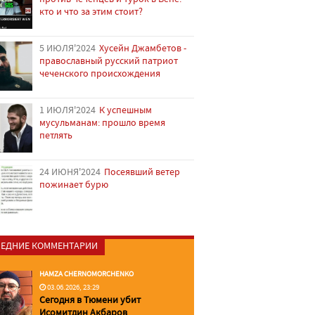
кто и что за этим стоит?
5 ИЮЛЯ'2024
Хусейн Джамбетов -
православный русский патриот
чеченского происхождения
1 ИЮЛЯ'2024
К успешным
мусульманам: прошло время
петлять
24 ИЮНЯ'2024
Посеявший ветер
пожинает бурю
ЕДНИЕ КОММЕНТАРИИ
HAMZA CHERNOMORCHENKO
03.06.2026, 23:29
Сегодня в Тюмени убит
Исомитдин Акбаров