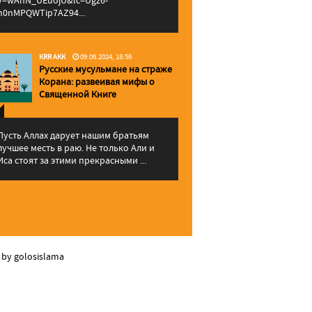
v=wAhN_UEuojU&lc=Ugz6-
h0nMPQWTip7AZ94...
KRR AKK
09.06.2024, 18:56
Русские мусульмане на страже
Корана: pазвеивая мифы о
Священной Книге
Пусть Аллах дарует нашим братьям
лучшее месть в раю. Не только Али и
Иса стоят за этими прекрасными ...
 by golosislama