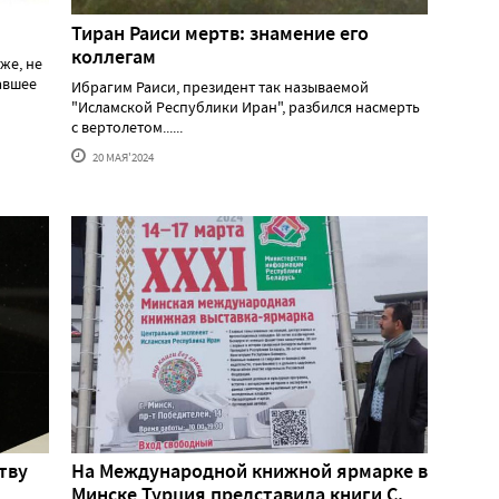
Тиран Раиси мертв: знамение его
коллегам
же, не
давшее
Ибрагим Раиси, президент так называемой
"Исламской Республики Иран", разбился насмерть
с вертолетом......
20 МАЯ'2024
тву
На Международной книжной ярмарке в
Минске Турция представила книги С.