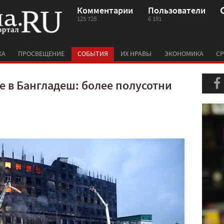
Комментарии
Пользователи
125 728
6 191
КА
ПРОСВЕЩЕНИЕ
СОБЫТИЯ
ИХ НРАВЫ
ЭКОНОМИКА
СР
 в Бангладеш: более полусотни