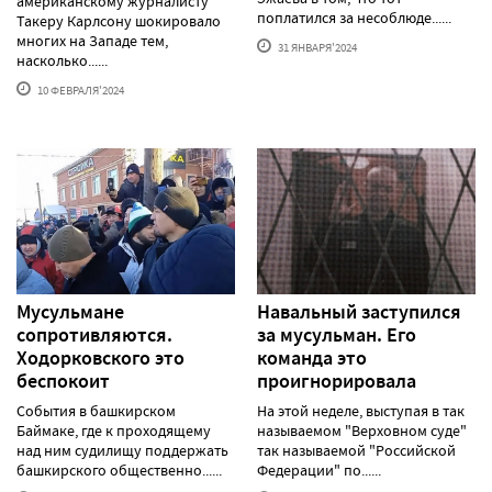
американскому журналисту
поплатился за несоблюде......
Такеру Карлсону шокировало
многих на Западе тем,
31 ЯНВАРЯ'2024
насколько......
10 ФЕВРАЛЯ'2024
Мусульмане
Навальный заступился
сопротивляются.
за мусульман. Его
Ходорковского это
команда это
беспокоит
проигнорировала
События в башкирском
На этой неделе, выступая в так
Баймаке, где к проходящему
называемом "Верховном суде"
над ним судилищу поддержать
так называемой "Российской
башкирского общественно......
Федерации" по......