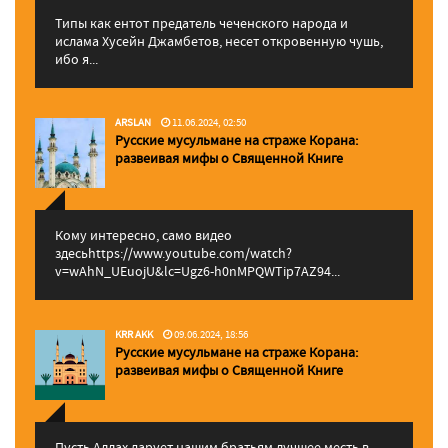
Типы как ентот предатель чеченского народа и
ислама Хусейн Джамбетов, несет откровенную чушь,
ибо я...
ARSLAN
11.06.2024, 02:50
Русские мусульмане на страже Корана:
pазвеивая мифы о Священной Книге
Кому интересно, само видео
здесьhttps://www.youtube.com/watch?
v=wAhN_UEuojU&lc=Ugz6-h0nMPQWTip7AZ94...
KRR AKK
09.06.2024, 18:56
Русские мусульмане на страже Корана:
pазвеивая мифы о Священной Книге
Пусть Аллах дарует нашим братьям лучшее месть в