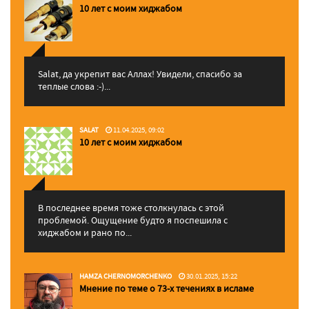
10 лет с моим хиджабом
Salat, да укрепит вас Аллаx! Увидели, спасибо за
теплые слова :-)...
SALAT
11.04.2025, 09:02
10 лет с моим хиджабом
В последнее время тоже столкнулась с этой
проблемой. Ощущение будто я поспешила с
хиджабом и рано по...
HAMZA CHERNOMORCHENKO
30.01.2025, 15:22
Мнение по теме о 73-х течениях в исламе