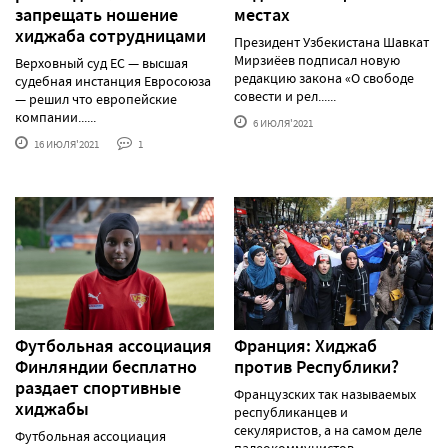
запрещать ношение
местах
хиджаба сотрудницами
Президент Узбекистана Шавкат
Мирзиёев подписал новую
Верховный суд ЕС — высшая
редакцию закона «О свободе
судебная инстанция Евросоюза
совести и рел......
— решил что европейские
компании......
6 ИЮЛЯ'2021
16 ИЮЛЯ'2021
1
Футбольная ассоциация
Франция: Хиджаб
Финляндии бесплатно
против Республики?
раздает спортивные
Французских так называемых
хиджабы
республиканцев и
секуляристов, а на самом деле
Футбольная ассоциация
палеокоммунистов-