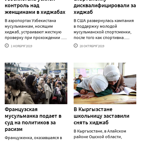
контроль над
дисквалифицировали за
женщинами в хиджабах
хиджаб
В аэропортах Узбекистана
В США развернулась кампания
мусульманкам, носящим
в поддержку молодой
хиджаб, устраивают жесткую
мусульманской спортсменки,
проверку при прохождении ......
после того как спортивна......
1 НОЯБРЯ'2019
28 ОКТЯБРЯ'2019
Французская
В Кыргызстане
мусульманка подает в
школьницу заставили
суд на политиков за
снять хиджаб
расизм
В Кыргызстане, в Алайском
районе Ошской области,
Француженка, оказавшаяся в