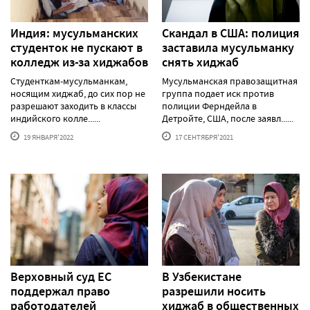
Индия: мусульманских
Скандал в США: полиция
студенток не пускают в
заставила мусульманку
колледж из-за хиджабов
снять хиджаб
Студенткам-мусульманкам,
Мусульманская правозащитная
носящим хиджаб, до сих пор не
группа подает иск против
разрешают заходить в классы
полиции Ферндейла в
индийского колле......
Детройте, США, после заявл......
19 ЯНВАРЯ'2022
17 СЕНТЯБРЯ'2021
Верховный суд ЕС
В Узбекистане
поддержал право
разрешили носить
работодателей
хиджаб в общественных