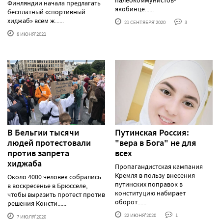
Финляндии начала предлагать
якобинце......
бесплатный «спортивный
хиджаб» всем ж......
21 СЕНТЯБРЯ'2020
3
8 ИЮНЯ'2021
В Бельгии тысячи
Путинская Россия:
людей протестовали
"вера в Бога" не для
против запрета
всех
хиджаба
Пропагандистская кампания
Кремля в пользу внесения
Около 4000 человек собрались
путинских поправок в
в воскресенье в Брюсселе,
конституцию набирает
чтобы выразить протест против
оборот......
решения Консти......
22 ИЮНЯ'2020
1
7 ИЮЛЯ'2020