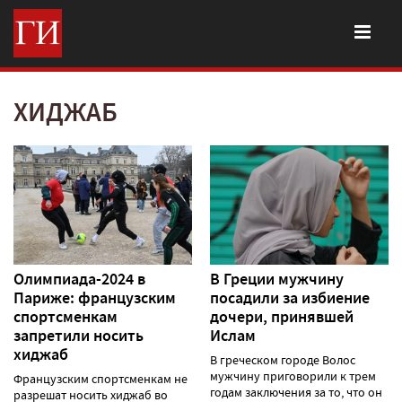
ХИДЖАБ
Олимпиада-2024 в
В Греции мужчину
Париже: французским
посадили за избиение
спортсменкам
дочери, принявшей
запретили носить
Ислам
хиджаб
В греческом городе Волос
мужчину приговорили к трем
Французским спортсменкам не
годам заключения за то, что он
разрешат носить хиджаб во