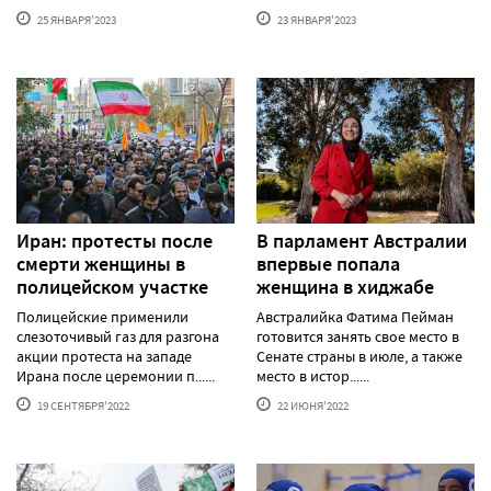
25 ЯНВАРЯ'2023
23 ЯНВАРЯ'2023
Иран: протесты после
В парламент Австралии
смерти женщины в
впервые попала
полицейском участке
женщина в хиджабе
Полицейские применили
Австралийка Фатима Пейман
слезоточивый газ для разгона
готовится занять свое место в
акции протеста на западе
Сенате страны в июле, а также
Ирана после церемонии п......
место в истор......
19 СЕНТЯБРЯ'2022
22 ИЮНЯ'2022