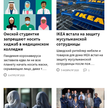
Омской студентке
IKEA встала на защиту
запрещают носить
мусульманской
хиджаб в медицинском
сотрудницы
колледже
Шведский ритейлер мебели и
товаров для дома IKEA встал на
Пандемия коронавируса
защиту мусульманской
заставила едва ли не всю
сотрудницы после поя......
планету начать носить маски,
скрывающие лицо, даже т......
5 ФЕВРАЛЯ'2020
1
8 АПРЕЛЯ'2020