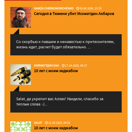
HAMZA CHERNOMORCHENKO
03.06.2026, 23:29
Сегодня в Тюмени убит Исомитдин Акбаров
Со скорбью к павшим и ненавестью к притеснителям,
жизнь идет, расчет будет обязательно. ...
ИКРАМУТДИН ХАН
17.04.2025, 00:27
10 лет с моим хиджабом
Salat, да укрепит вас Аллаx! Увидели, спасибо за
теплые слова :-)...
SALAT
11.04.2025, 09:02
10 лет с моим хиджабом