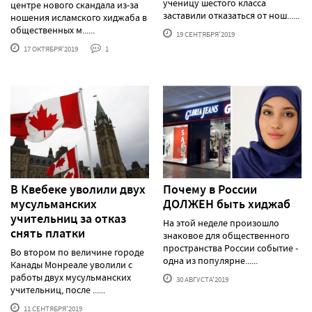
ученицу шестого класса
центре нового скандала из-за
заставили отказаться от нош......
ношения исламского хиджаба в
общественных м......
19 СЕНТЯБРЯ'2019
17 ОКТЯБРЯ'2019
1
В Квебеке уволили двух
Почему в России
мусульманских
ДОЛЖЕН быть хиджаб
учительниц за отказ
На этой неделе произошло
снять платки
знаковое для общественного
пространства России событие -
Во втором по величине городе
одна из популярне......
Канады Монреале уволили с
работы двух мусульманских
30 АВГУСТА'2019
учительниц, после ......
11 СЕНТЯБРЯ'2019