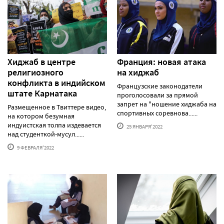
Хиджаб в центре
Франция: новая атака
религиозного
на хиджаб
конфликта в индийском
Французские законодатели
штате Карнатака
проголосовали за прямой
запрет на "ношение хиджаба на
Размещенное в Твиттере видео,
спортивных соревнова......
на котором безумная
индуистская толпа издевается
25 ЯНВАРЯ'2022
над студенткой-мусул......
9 ФЕВРАЛЯ'2022