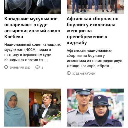
Канадские мусульмане
Афганская сборная по
оспаривают в суде
боулингу исключила
антирелигиозный закон
женщин за
Квебека
пренебрежение к
хиджабу
Национальный совет канадских
мусульман (NCCM) подал в
Афганская национальная
пятницу в верховном суде
сборная по боулингу
Канады иск против сп......
исключила из своих рядов двух
женщин за «пренебреж......
20 ЯНВАРЯ'2020
2
30 ДЕКАБРЯ'2019