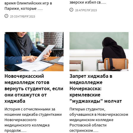
зверски избил св......
время Олимпийских игр в
Париже, которые ......
28 АПРЕЛЯ'2023
25 СЕНТЯБРЯ'2023
Новочеркасский
Запрет хиджаба в
медколледж готов
медколледже
вернуть студенток, если
Ночеркасска:
они откажутся от
кремлевские
хиджаба
"муджахиды" молчат
История с отчисленными за
Пятерых студенток,
ношение хиджаба студентками
обучавшихся в Новочеркасском
Новочеркасского
медицинском колледже
медицинского колледжа
Ростовской области
продолж......
сестринском......