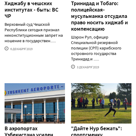
Хиджабу в чешских
Тринидад и Тобаго:
институтах - быть: ВС
полицейская-
ЧР
мусульманка отсудила
право носить хиджаб и
Верховный суд Чешской
компенсацию
Республики сегодня признал
неконституционным запрет на
Шэрон Руп, офицер
ношение в государствен......
Специальной резервной
полиции (СРП) карибского
6 ДЕКАБРЯ'2019
островного государства
Тринидад и ......
3 ДЕКАБРЯ'2019
В аэропортах
"Дайте Нур бежать":
Узбекистана усилен
спортсменку