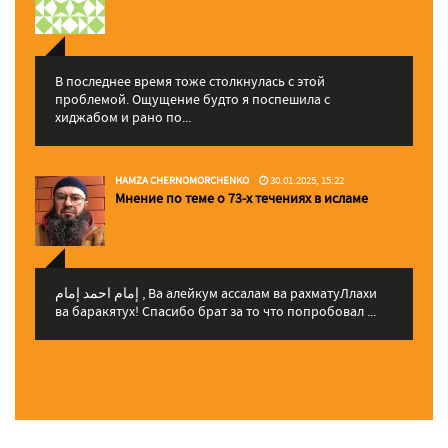
В последнее время тоже столкнулась с этой
проблемой. Ощущение будто я поспешила с
хиджабом и рано по...
HAMZA CHERNOMORCHENKO
30.01.2025, 15:22
Мнение по теме о 73-х течениях в исламе
إمام احمد إمام , Ва алейкум ассалам ва рахматуЛлахи
ва баракятух! Спасибо брат за то что попробовал ...