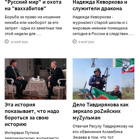
"Русский мир" и охота
Надежда Кеворкова и
на "ваххабитов"
служители дракона
Борьба за право на ношение
Надежда Кеворкова -
никаба или наоборот за его
журналист старой школы и с
запрет - одна из заметных тем
мировым именем помещена
этой недели для......
сегодня в России в следствен......
23 МАЯ'2024
6 МАЯ'2024
Эта история
Дело Тавдирякова как
показывает, что надо
зеркало роZийских
бороться за свою
муZульман
историю
Отвечая Расулу Тавдирякову на
его обвинения Асламбека
Интервью Путина
Эжаева в том, что тот
американскому журналисту