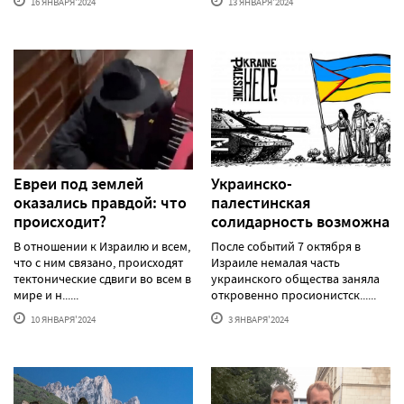
16 ЯНВАРЯ'2024
13 ЯНВАРЯ'2024
Евреи под землей
Украинско-
оказались правдой: что
палестинская
происходит?
солидарность возможна
В отношении к Израилю и всем,
После событий 7 октября в
что с ним связано, происходят
Израиле немалая часть
тектонические сдвиги во всем в
украинского общества заняла
мире и н......
откровенно просионистск......
10 ЯНВАРЯ'2024
3 ЯНВАРЯ'2024