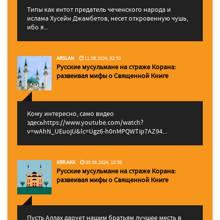
Типы как ентот предатель чеченского народа и
ислама Хусейн Джамбетов, несет откровенную чушь,
ибо я...
ARSLAN
11.06.2024, 02:50
Русские мусульмане на страже Корана:
pазвеивая мифы о Священной Книге
Кому интересно, само видео
здесьhttps://www.youtube.com/watch?
v=wAhN_UEuojU&lc=Ugz6-h0nMPQWTip7AZ94...
KRR AKK
09.06.2024, 18:56
Русские мусульмане на страже Корана:
pазвеивая мифы о Священной Книге
Пусть Аллах дарует нашим братьям лучшее месть в