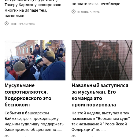
поплатился за несоблюде......
Такеру Карлсону шокировало
многих на Западе тем,
31 ЯНВАРЯ'2024
насколько......
10 ФЕВРАЛЯ'2024
Мусульмане
Навальный заступился
сопротивляются.
за мусульман. Его
Ходорковского это
команда это
беспокоит
проигнорировала
События в башкирском
На этой неделе, выступая в так
Баймаке, где к проходящему
называемом "Верховном суде"
над ним судилищу поддержать
так называемой "Российской
башкирского общественно......
Федерации" по......