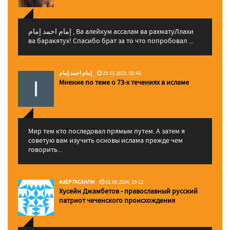
إمام احمد إمام , Ва алейкум ассалам ва рахматуЛлахи
ва баракятух! Спасибо брат за то что попробовал ...
إمام احمد إمام
29.01.2025, 00:43
Мнение по теме о 73-х течениях в исламе
Мир тем кто последовал прямым путем. А затем я
советую вам изучить основы ислама прежде чем
говорить...
АЗЕР ГАСАНЛИ
02.09.2024, 19:12
Хусейн Джамбетов - православный русский
патриот чеченского происхождения