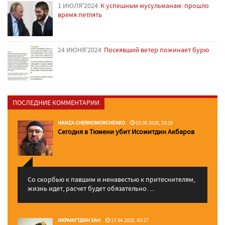
1 ИЮЛЯ'2024
К успешным мусульманам: прошло
время петлять
24 ИЮНЯ'2024
Посеявший ветер пожинает бурю
ПОСЛЕДНИЕ КОММЕНТАРИИ
HAMZA CHERNOMORCHENKO
03.06.2026, 23:29
Сегодня в Тюмени убит Исомитдин Акбаров
Со скорбью к павшим и ненавестью к притеснителям,
жизнь идет, расчет будет обязательно. ...
ИКРАМУТДИН ХАН
17.04.2025, 00:27