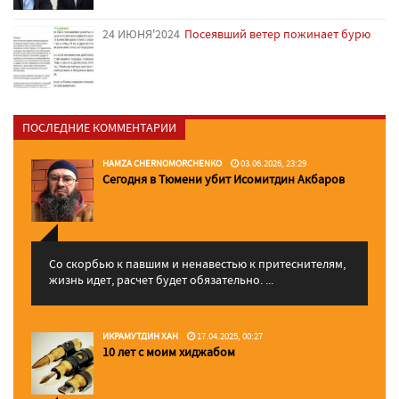
24 ИЮНЯ'2024
Посеявший ветер пожинает бурю
ПОСЛЕДНИЕ КОММЕНТАРИИ
HAMZA CHERNOMORCHENKO
03.06.2026, 23:29
Сегодня в Тюмени убит Исомитдин Акбаров
Со скорбью к павшим и ненавестью к притеснителям,
жизнь идет, расчет будет обязательно. ...
ИКРАМУТДИН ХАН
17.04.2025, 00:27
10 лет с моим хиджабом