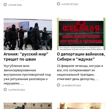
8 АПРЕЛЯ'2024
14 МАЯ'2024
Агония: "русский мир"
О депортации вайнахов,
трещит по швам
Сибири и "ждунах"
Усугубление всех
23 февраля чеченцы, ингуши и
законсервированных
все, кто сопереживает их
внутренних противоречий под
национальной трагедии,
уже ритуальные разговоры о
отмечают день депортац......
нерушимо......
23 ФЕВРАЛЯ'2024
5 АПРЕЛЯ'2024