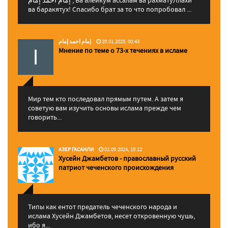
إمام احمد إمام , Ва алейкум ассалам ва рахматуЛлахи
ва баракятух! Спасибо брат за то что попробовал ...
إمام احمد إمام
29.01.2025, 00:43
Мнение по теме о 73-х течениях в исламе
Мир тем кто последовал прямым путем. А затем я
советую вам изучить основы ислама прежде чем
говорить...
АЗЕР ГАСАНЛИ
02.09.2024, 19:12
Хусейн Джамбетов - православный русский
патриот чеченского происхождения
Типы как ентот предатель чеченского народа и
ислама Хусейн Джамбетов, несет откровенную чушь,
ибо я...