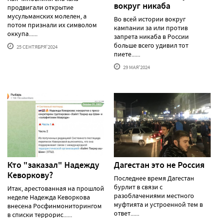
вокруг никаба
продвигали открытие
мусульманских молелен, а
Во всей истории вокруг
потом признали их символом
кампании за или против
оккупа......
запрета никаба в России
больше всего удивил тот
25 СЕНТЯБРЯ'2024
пиете......
29 МАЯ'2024
Кто "заказал" Надежду
Дагестан это не Россия
Кеворкову?
Последнее время Дагестан
бурлит в связи с
Итак, арестованная на прошлой
разоблачениями местного
неделе Надежда Кеворкова
муфтията и устроенной тем в
внесена Росфинмониторингом
ответ......
в списки террорис......