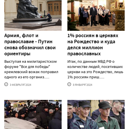
Армия, флот и
1% россиян в церквях
православие - Путин
на Рождество и куда
снова обозначил свои
делся миллион
ориентиры
православных
Выступая на милитаристском
Итак, по данным МВД РФ о
форуме "Все для победы"
количестве людей, посетивших
кремлевский вожак поправил
церкви на это Рождество, лишь
одного из его организ......
1% россиян приш......
3 ФЕВРАЛЯ'2024
8 ЯНВАРЯ'2024