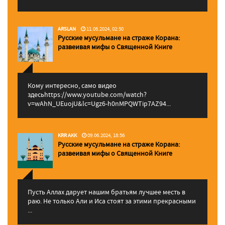
ARSLAN
11.06.2024, 02:50
Русские мусульмане на страже Корана:
pазвеивая мифы о Священной Книге
Кому интересно, само видео
здесьhttps://www.youtube.com/watch?
v=wAhN_UEuojU&lc=Ugz6-h0nMPQWTip7AZ94...
KRR AKK
09.06.2024, 18:56
Русские мусульмане на страже Корана:
pазвеивая мифы о Священной Книге
Пусть Аллах дарует нашим братьям лучшее месть в
раю. Не только Али и Иса стоят за этими прекрасными
...