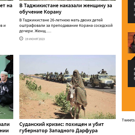
ет на
В Таджикистане наказали женщину за
обучение Корану
В Таджикистане 26-летнюю мать двоих детей
в и
оштрафовали за преподавание Корана соседской
дочери. Женщ......
19 ИЮНЯ'2023
م
Tweets
зали
Суданский кризис: похищен и убит
онии
губернатор Западного Дарфура