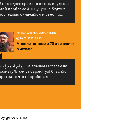
В последнее время тоже столкнулась с
этой проблемой. Ощущение будто я
поспешила с хиджабом и рано по...
HAMZA CHERNOMORCHENKO
30.01.2025, 15:22
Мнение по теме о 73-х течениях
в исламе
إمام احمد إما , Ва алейкум ассалам ва
рахматуЛлахи ва баракятух! Спасибо
брат за то что попробовал ...
 by golosislama