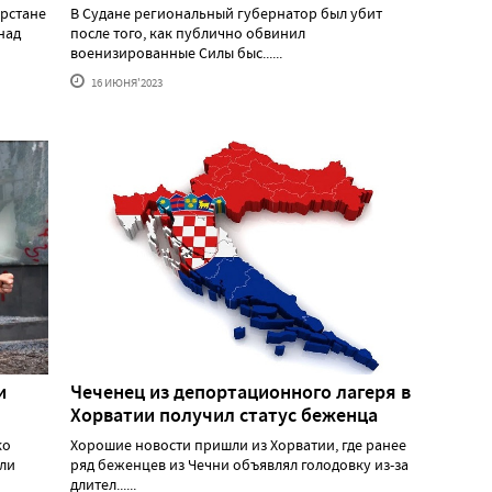
арстане
В Судане региональный губернатор был убит
над
после того, как публично обвинил
военизированные Силы быс......
16 ИЮНЯ'2023
и
Чеченец из депортационного лагеря в
Хорватии получил статус беженца
ко
Хорошие новости пришли из Хорватии, где ранее
или
ряд беженцев из Чечни объявлял голодовку из-за
длител......