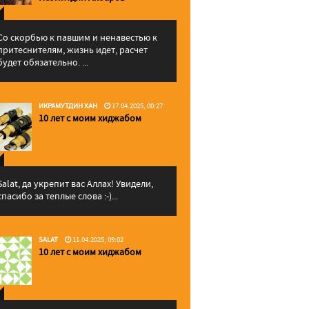
Со скорбью к павшим и ненавестью к
притеснителям, жизнь идет, расчет
будет обязательно. ...
ИКРАМУТДИН ХАН
17.04.2025, 00:27
10 лет с моим хиджабом
Salat, да укрепит вас Аллаx! Увидели,
спасибо за теплые слова :-)...
SALAT
11.04.2025, 09:02
10 лет с моим хиджабом