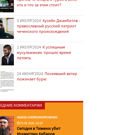
кто и что за этим стоит?
5 ИЮЛЯ'2024
Хусейн Джамбетов -
православный русский патриот
чеченского происхождения
1 ИЮЛЯ'2024
К успешным
мусульманам: прошло время
петлять
24 ИЮНЯ'2024
Посеявший ветер
пожинает бурю
ЕДНИЕ КОММЕНТАРИИ
HAMZA CHERNOMORCHENKO
03.06.2026, 23:29
Сегодня в Тюмени убит
Исомитдин Акбаров