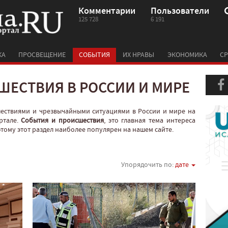
Комментарии
Пользователи
125 728
6 191
КА
ПРОСВЕЩЕНИЕ
СОБЫТИЯ
ИХ НРАВЫ
ЭКОНОМИКА
СР
ШЕСТВИЯ В РОССИИ И МИРЕ
шествиями и чрезвычайными ситуациями в России и мире на
ртале.
События и происшествия
, это главная тема интереса
оэтому этот раздел наиболее популярен на нашем сайте.
Упорядочить по:
дате