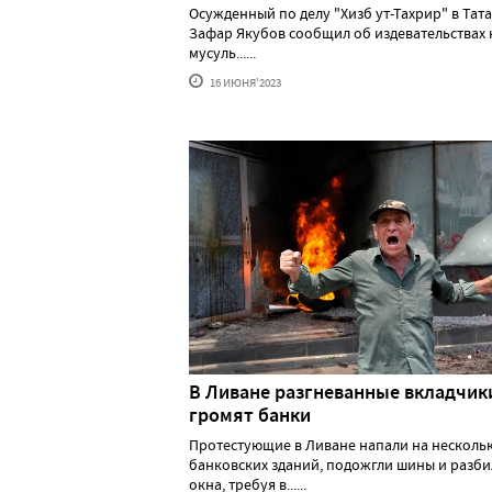
Осужденный по делу "Хизб ут-Тахрир" в Тат
Зафар Якубов сообщил об издевательствах 
мусуль......
16 ИЮНЯ'2023
В Ливане разгневанные вкладчик
громят банки
Протестующие в Ливане напали на несколь
банковских зданий, подожгли шины и разб
окна, требуя в......