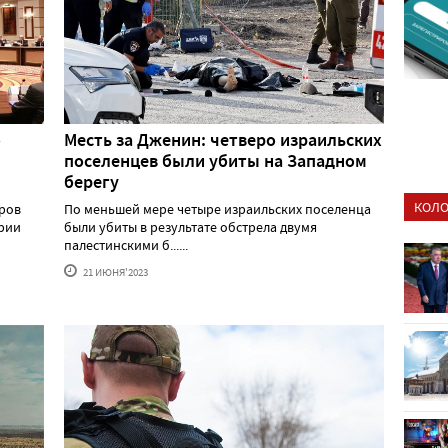
о
Месть за Дженин: четверо израильских
поселенцев были убиты на Западном
берегу
КОЛО
тров
По меньшей мере четыре израильских поселенца
ирии
были убиты в результате обстрела двумя
палестинскими б......
21 ИЮНЯ'2023