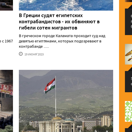
В Греции судят египетских
контрабандистов - их обвиняют в
гибели сотен мигрантов
В греческом городе Каламата проходит суд над
 с 1967
девятью египтянами, которых подозревают в
контрабанде ......
19 ИЮНЯ'2023