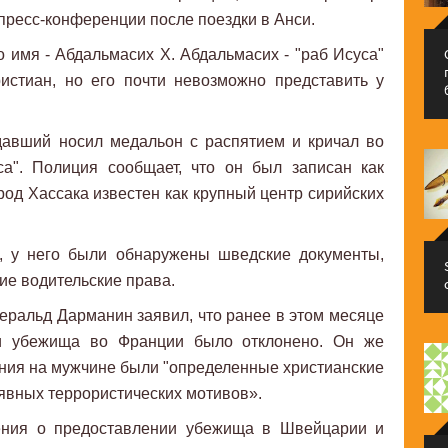
пресс-конференции после поездки в Анси.
 имя - Абдальмасих Х. Абдальмасих - "раб Исуса"
истиан, но его почти невозможно представить у
давший носил медальон с распятием и кричал во
а". Полиция сообщает, что он был записан как
род Хассака известен как крупный центр сирийских
, у него были обнаружены шведские документы,
ие водительские права.
ральд Дарманин заявил, что ранее в этом месяце
ии убежища во Франции было отклонено. Он же
ения на мужчине были "определенные христианские
о явных террористических мотивов».
ния о предоставлении убежища в Швейцарии и