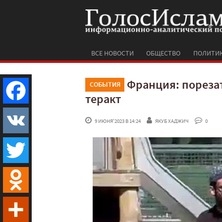
ВСЕ НОВОСТИ
ОБЩЕСТВО
ПОЛИТИ
Франция: порезат
СОБЫТИЯ
теракт
Facebook
 9 ИЮНЯ'2023 В 14:24
ЯКУБ ХАДЖИЧ
 0
VK
Twitter
Odnoklassniki