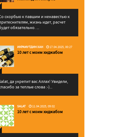
Со скорбью к павшим и ненавестью к
притеснителям, жизнь идет, расчет
будет обязательно. ...
ИКРАМУТДИН ХАН
17.04.2025, 00:27
10 лет с моим хиджабом
Salat, да укрепит вас Аллаx! Увидели,
спасибо за теплые слова :-)...
SALAT
11.04.2025, 09:02
10 лет с моим хиджабом