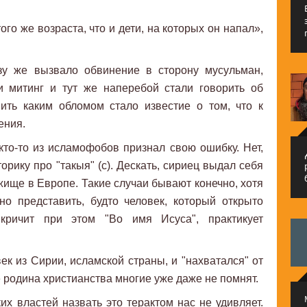
того же возраста, что и дети, на которых он напал»,
зу же вызвало обвинение в сторону мусульман,
и митинг и тут же наперебой стали говорить об
ить каким обломом стало известие о том, что к
ения.
 кто-то из исламофобов признал свою ошибку. Нет,
م
рику про "такыя" (с). Дескать, сириец выдал себя
жище в Европе. Такие случаи бывают конечно, хотя
но представить, будто человек, который открыто
ричит при этом "Во имя Исуса", практикует
ек из Сирии, исламской страны, и "нахватался" от
 родина христианства многие уже даже не помнят.
их властей назвать это терактом нас не удивляет.