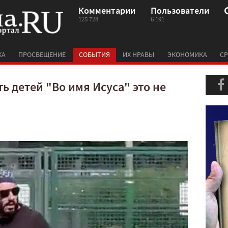
Комментарии
Пользователи
125 728
6 191
КА
ПРОСВЕЩЕНИЕ
СОБЫТИЯ
ИХ НРАВЫ
ЭКОНОМИКА
СР
ь детей "Во имя Исуса" это не