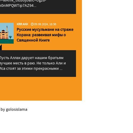
v=wAhN_UEuojU&lc=Ugz6-
h0nMPQWTip7AZ94...
KRR AKK
09.06.2024, 18:56
Русские мусульмане на страже
Корана: pазвеивая мифы о
Священной Книге
Пусть Аллах дарует нашим братьям
лучшее месть в раю. Не только Али и
Иса стоят за этими прекрасными ...
 by golosislama