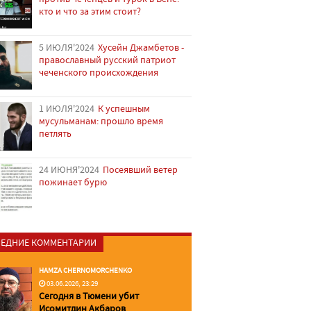
кто и что за этим стоит?
5 ИЮЛЯ'2024
Хусейн Джамбетов -
православный русский патриот
чеченского происхождения
1 ИЮЛЯ'2024
К успешным
мусульманам: прошло время
петлять
24 ИЮНЯ'2024
Посеявший ветер
пожинает бурю
ЕДНИЕ КОММЕНТАРИИ
HAMZA CHERNOMORCHENKO
03.06.2026, 23:29
Сегодня в Тюмени убит
Исомитдин Акбаров