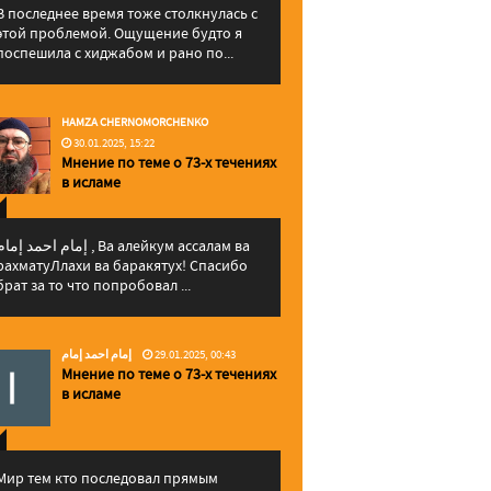
В последнее время тоже столкнулась с
этой проблемой. Ощущение будто я
поспешила с хиджабом и рано по...
HAMZA CHERNOMORCHENKO
30.01.2025, 15:22
Мнение по теме о 73-х течениях
в исламе
إمام احمد إما , Ва алейкум ассалам ва
рахматуЛлахи ва баракятух! Спасибо
брат за то что попробовал ...
إمام احمد إمام
29.01.2025, 00:43
Мнение по теме о 73-х течениях
в исламе
Мир тем кто последовал прямым