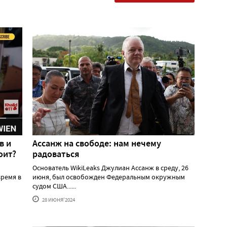
в и
Ассанж на свободе: нам нечему
оит?
радоваться
Основатель WikiLeaks Джулиан Ассанж в среду, 26
ремя в
июня, был освобожден Федеральным окружным
судом США......
28 ИЮНЯ'2024