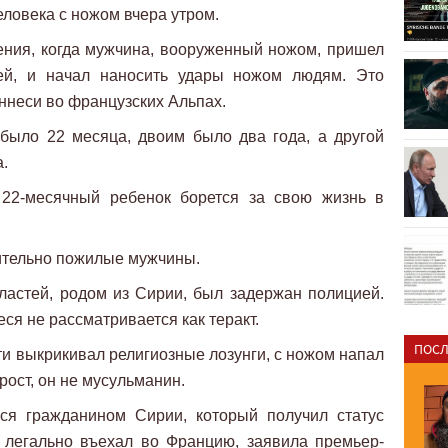
ловека с ножом вчера утром.
ения, когда мужчина, вооруженный ножом, пришел
тей, и начал наносить удары ножом людям. Это
ннеси во французских Альпах.
было 22 месяца, двоим было два года, а другой
.
 22-месячный ребенок борется за свою жизнь в
ительно пожилые мужчины.
ластей, родом из Сирии, был задержан полицией.
еся не рассматривается как теракт.
ПОСЛ
ти выкрикивал религиозные лозунги, с ножом напал
прост, он не мусульманин.
ся гражданином Сирии, который получил статус
 легально въехал во Францию, заявила премьер-