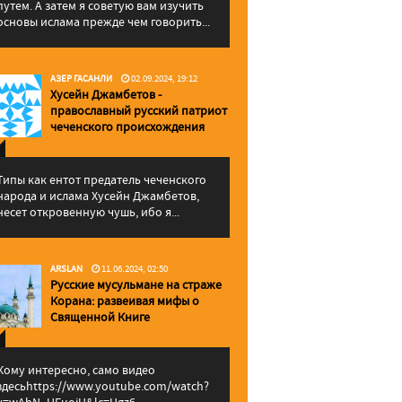
путем. А затем я советую вам изучить
основы ислама прежде чем говорить...
АЗЕР ГАСАНЛИ
02.09.2024, 19:12
Хусейн Джамбетов -
православный русский патриот
чеченского происхождения
Типы как ентот предатель чеченского
народа и ислама Хусейн Джамбетов,
несет откровенную чушь, ибо я...
ARSLAN
11.06.2024, 02:50
Русские мусульмане на страже
Корана: pазвеивая мифы о
Священной Книге
Кому интересно, само видео
здесьhttps://www.youtube.com/watch?