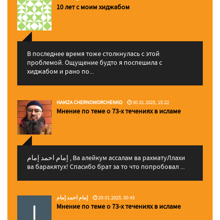
10 лет с моим хиджабом
В последнее время тоже столкнулась с этой
проблемой. Ощущение будто я поспешила с
хиджабом и рано по...
HAMZA CHERNOMORCHENKO
30.01.2025, 15:22
Мнение по теме о 73-х течениях в исламе
إمام احمد إمام , Ва алейкум ассалам ва рахматуЛлахи
ва баракятух! Спасибо брат за то что попробовал ...
إمام احمد إمام
29.01.2025, 00:43
Мнение по теме о 73-х течениях в исламе