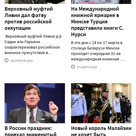
Верховный муфтий
На Международной
Ливии дал фатву
книжной ярмарке в
против российской
Минске Турция
оккупации
представила книги С.
Нурси
Верховный муфтий Ливии д-р
Садык аль-Гарьяни
В эти дни с 14 по 17 марта в
охарактеризовал российское
столице Беларуси Минске
военное присутствие в......
проходит очередная 31-ая
международная книжная ......
28 АПРЕЛЯ'2024
17 МАРТА'2024
В России праздник:
Новый король Малайзии
приехал знаменитый
не хочет быть