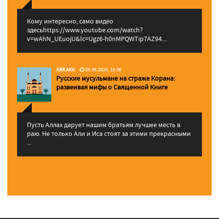
Кому интересно, само видео
здесьhttps://www.youtube.com/watch?
v=wAhN_UEuojU&lc=Ugz6-h0nMPQWTip7AZ94...
KRR AKK
09.06.2024, 18:56
Русские мусульмане на страже Корана:
pазвеивая мифы о Священной Книге
Пусть Аллах дарует нашим братьям лучшее месть в
раю. Не только Али и Иса стоят за этими прекрасными
...