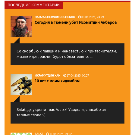
ПОСЛЕДНИЕ КОММЕНТАРИИ
HAMZA CHERNOMORCHENKO
03.06.2026, 23:29
Сегодня в Тюмени убит Исомитдин Акбаров
Со скорбью к павшим и ненавестью к притеснителям,
жизнь идет, расчет будет обязательно. ...
ИКРАМУТДИН ХАН
17.04.2025, 00:27
10 лет с моим хиджабом
Salat, да укрепит вас Аллаx! Увидели, спасибо за
теплые слова :-)...
SALAT
11.04.2025, 09:02