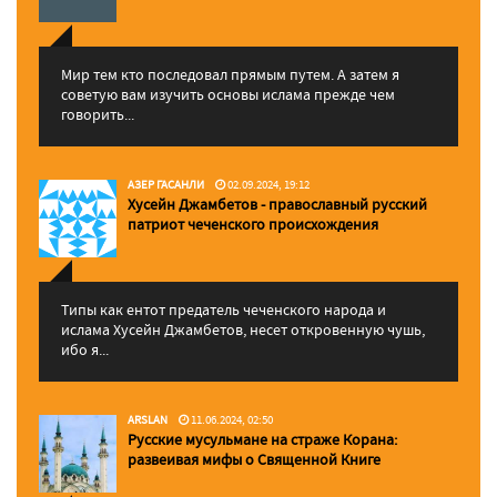
Мир тем кто последовал прямым путем. А затем я
советую вам изучить основы ислама прежде чем
говорить...
АЗЕР ГАСАНЛИ
02.09.2024, 19:12
Хусейн Джамбетов - православный русский
патриот чеченского происхождения
Типы как ентот предатель чеченского народа и
ислама Хусейн Джамбетов, несет откровенную чушь,
ибо я...
ARSLAN
11.06.2024, 02:50
Русские мусульмане на страже Корана:
pазвеивая мифы о Священной Книге