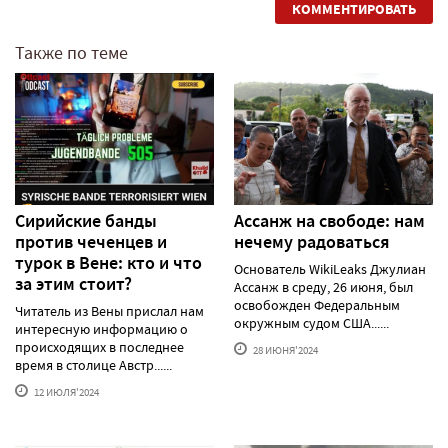
КОММЕНТИРОВАТЬ
Также по теме
Сирийские банды
Ассанж на свободе: нам
против чеченцев и
нечему радоваться
турок в Вене: кто и что
Основатель WikiLeaks Джулиан
за этим стоит?
Ассанж в среду, 26 июня, был
освобожден Федеральным
Читатель из Вены прислал нам
окружным судом США......
интересную информацию о
происходящих в последнее
28 ИЮНЯ'2024
время в столице Австр......
12 ИЮЛЯ'2024