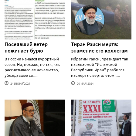
Посеявший ветер
Тиран Раиси мертв:
пожинает бурю
знамение его коллегам
В России начался курортный
Ибрагим Раиси, президент так
сезон. Но, похоже, не так, как
называемой "Исламской
рассчитывало ее начальство,
Республики Иран", разбился
убеждавшее св......
насмерть с вертолетом......
24 ИЮНЯ'2024
20 МАЯ'2024