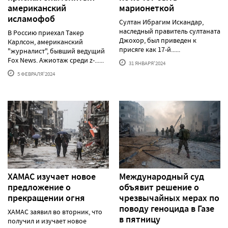
американский
марионеткой
исламофоб
Султан Ибрагим Искандар,
наследный правитель султаната
В Россию приехал Такер
Джохор, был приведен к
Карлсон, американский
присяге как 17-й......
"журналист", бывший ведущий
Fox News. Ажиотаж среди z-......
31 ЯНВАРЯ'2024
5 ФЕВРАЛЯ'2024
ХАМАС изучает новое
Международный суд
предложение о
объявит решение о
прекращении огня
чрезвычайных мерах по
поводу геноцида в Газе
ХАМАС заявил во вторник, что
в пятницу
получил и изучает новое