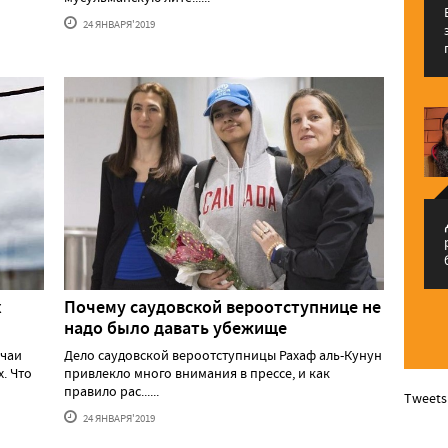
24 ЯНВАРЯ'2019
م
х
Почему саудовской вероотступнице не
надо было давать убежище
учаи
Дело саудовской вероотступницы Рахаф аль-Кунун
. Что
привлекло много внимания в прессе, и как
правило рас......
Tweets
24 ЯНВАРЯ'2019