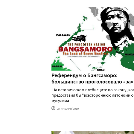
Референдум о Бангсаморо:
большинство проголосовало «за»
На историческом плебисците по закону, к
предоставил бы "всестороннюю автономию
мусульма......
24 ЯНВАРЯ'2019