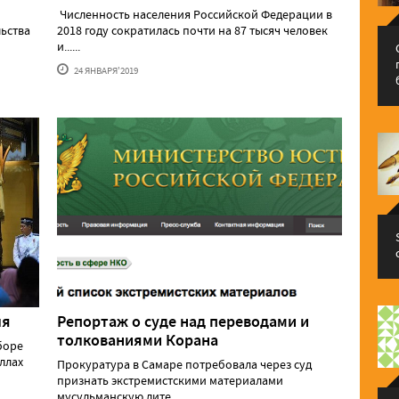
Численность населения Российской Федерации в
льства
2018 году сократилась почти на 87 тысяч человек
и......
24 ЯНВАРЯ'2019
ля
Репортаж о суде над переводами и
толкованиями Корана
боре
ллах
Прокуратура в Самаре потребовала через суд
признать экстремистскими материалами
мусульманскую лите......