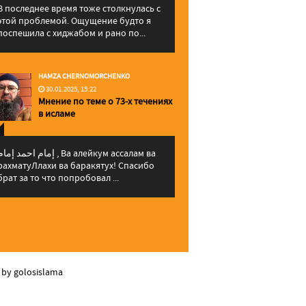
В последнее время тоже столкнулась с
этой проблемой. Ощущение будто я
поспешила с хиджабом и рано по...
HAMZA CHERNOMORCHENKO
30.01.2025, 15:22
Мнение по теме о 73-х течениях
в исламе
إمام احمد إما , Ва алейкум ассалам ва
рахматуЛлахи ва баракятух! Спасибо
брат за то что попробовал ...
 by golosislama