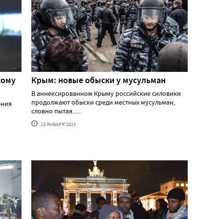
кому
Крым: новые обыски у мусульман
В аннексированном Крыму российские силовики
продолжают обыски среди местных мусульман,
ения
словно пытая......
23 ЯНВАРЯ'2019