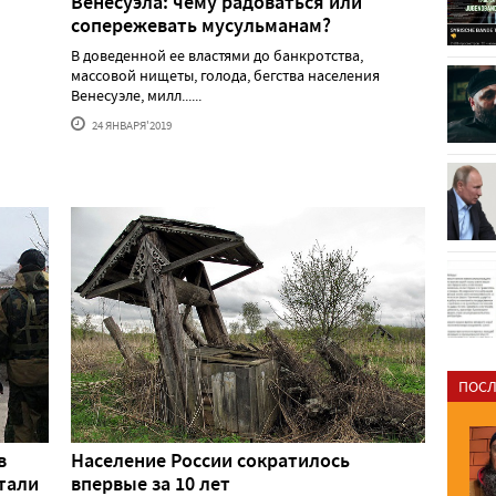
Венесуэла: чему радоваться или
сопережевать мусульманам?
В доведенной ее властями до банкротства,
массовой нищеты, голода, бегства населения
Венесуэле, милл......
24 ЯНВАРЯ'2019
ПОСЛ
в
Население России сократилось
тали
впервые за 10 лет