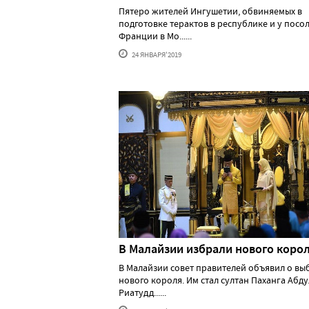
Пятеро жителей Ингушетии, обвиняемых в
подготовке терактов в республике и у посо
Франции в Мо......
24 ЯНВАРЯ'2019
В Малайзии избрали нового коро
В Малайзии совет правителей объявил о вы
нового короля. Им стал султан Паханга Абду
Риатудд......