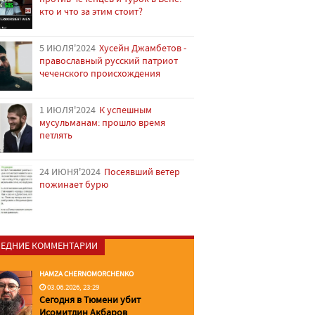
кто и что за этим стоит?
5 ИЮЛЯ'2024
Хусейн Джамбетов -
православный русский патриот
чеченского происхождения
1 ИЮЛЯ'2024
К успешным
мусульманам: прошло время
петлять
24 ИЮНЯ'2024
Посеявший ветер
пожинает бурю
ЕДНИЕ КОММЕНТАРИИ
HAMZA CHERNOMORCHENKO
03.06.2026, 23:29
Сегодня в Тюмени убит
Исомитдин Акбаров