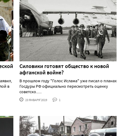
еской
Силовики готовят общество к новой
афганской войне?
аявил,
В прошлом году "Голос Ислама" уже писал о планах
лой в
Госдуры РФ официально пересмотреть оценку
советско......
23 ЯНВАРЯ'2019
1