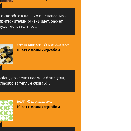
Со скорбью к павшим и ненавестью к
притеснителям, жизнь идет, расчет
будет обязательно. ...
ИКРАМУТДИН ХАН
17.04.2025, 00:27
10 лет с моим хиджабом
Salat, да укрепит вас Аллаx! Увидели,
спасибо за теплые слова :-)...
SALAT
11.04.2025, 09:02
10 лет с моим хиджабом