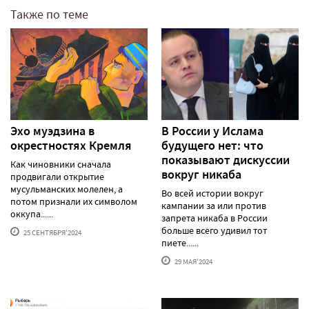
Также по теме
Эхо муэдзина в
В России у Ислама
окрестностях Кремля
будущего нет: что
показывают дискуссии
Как чиновники сначала
вокруг никаба
продвигали открытие
мусульманских молелен, а
Во всей истории вокруг
потом признали их символом
кампании за или против
оккупа......
запрета никаба в России
больше всего удивил тот
25 СЕНТЯБРЯ'2024
пиете......
29 МАЯ'2024