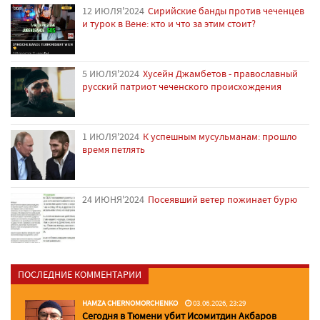
12 ИЮЛЯ'2024
Сирийские банды против чеченцев
и турок в Вене: кто и что за этим стоит?
5 ИЮЛЯ'2024
Хусейн Джамбетов - православный
русский патриот чеченского происхождения
1 ИЮЛЯ'2024
К успешным мусульманам: прошло
время петлять
24 ИЮНЯ'2024
Посеявший ветер пожинает бурю
ПОСЛЕДНИЕ КОММЕНТАРИИ
HAMZA CHERNOMORCHENKO
03.06.2026, 23:29
Сегодня в Тюмени убит Исомитдин Акбаров