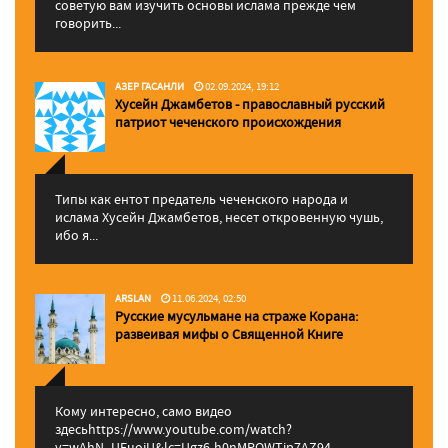
советую вам изучить основы ислама прежде чем
говорить...
АЗЕР ГАСАНЛИ
02.09.2024, 19:12
Хусейн Джамбетов - православный русский
патриот чеченского происхождения
Типы как ентот предатель чеченского народа и
ислама Хусейн Джамбетов, несет откровенную чушь,
ибо я...
ARSLAN
11.06.2024, 02:50
Русские мусульмане на страже Корана:
pазвеивая мифы о Священной Книге
Кому интересно, само видео
здесьhttps://www.youtube.com/watch?
v=wAhN_UEuojU&lc=Ugz6-h0nMPQWTip7AZ94...