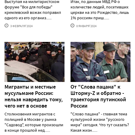
Выступая на милитаристском
Итак, по данным МВД РФ о
форуме "Все для победы"
количестве людей, посетивших
кремлевский вожак поправил
церкви на это Рождество, лишь
одного из его организ......
1% россиян приш......
3 ФЕВРАЛЯ'2024
8 ЯНВАРЯ'2024
Мигранты и местные
От "Слова пацана" к
мусульмане России:
Шторму-Z и обратно -
нельзя навредить тому,
траектория путинской
чего нет в основе
России
Столкновения мигрантов с
"Слово пацана" - главная тема
полицией в Москве у рынка
культурной жизни "русского
"Садовод", которые произошли
мира" сегодня. Что тут сказать?
в конце прошлой нед......
Какая жизн......