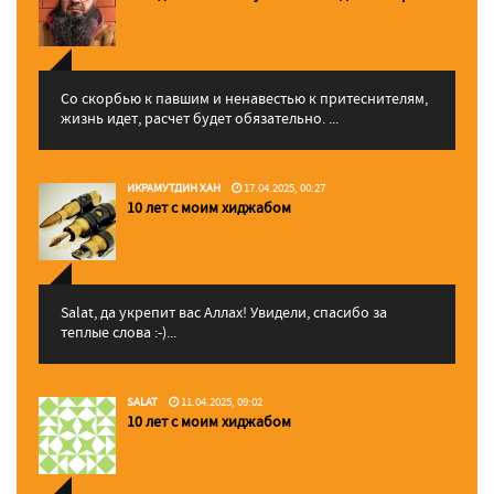
Со скорбью к павшим и ненавестью к притеснителям,
жизнь идет, расчет будет обязательно. ...
ИКРАМУТДИН ХАН
17.04.2025, 00:27
10 лет с моим хиджабом
Salat, да укрепит вас Аллаx! Увидели, спасибо за
теплые слова :-)...
SALAT
11.04.2025, 09:02
10 лет с моим хиджабом