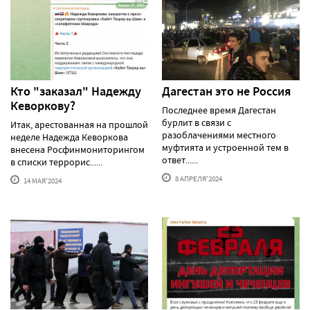
Кто "заказал" Надежду
Дагестан это не Россия
Кеворкову?
Последнее время Дагестан
бурлит в связи с
Итак, арестованная на прошлой
разоблачениями местного
неделе Надежда Кеворкова
муфтията и устроенной тем в
внесена Росфинмониторингом
ответ......
в списки террорис......
8 АПРЕЛЯ'2024
14 МАЯ'2024