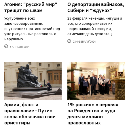
Агония: "русский мир"
О депортации вайнахов,
трещит по швам
Сибири и "ждунах"
Усугубление всех
23 февраля чеченцы, ингуши и
законсервированных
все, кто сопереживает их
внутренних противоречий под
национальной трагедии,
уже ритуальные разговоры о
отмечают день депортац......
нерушимо......
23 ФЕВРАЛЯ'2024
5 АПРЕЛЯ'2024
Армия, флот и
1% россиян в церквях
православие - Путин
на Рождество и куда
снова обозначил свои
делся миллион
ориентиры
православных