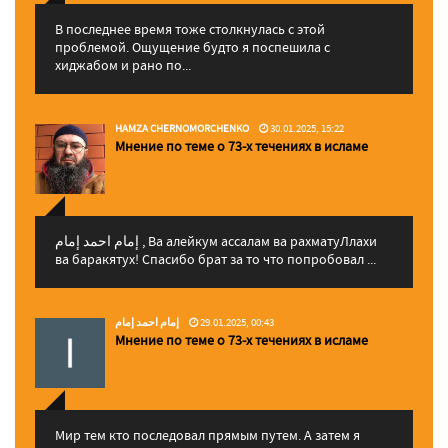
В последнее время тоже столкнулась с этой
проблемой. Ощущение будто я поспешила с
хиджабом и рано по...
HAMZA CHERNOMORCHENKO
30.01.2025, 15:22
Мнение по теме о 73-х течениях в исламе
إمام احمد إمام , Ва алейкум ассалам ва рахматуЛлахи
ва баракятух! Спасибо брат за то что попробовал ...
إمام احمد إمام
29.01.2025, 00:43
Мнение по теме о 73-х течениях в исламе
Мир тем кто последовал прямым путем. А затем я