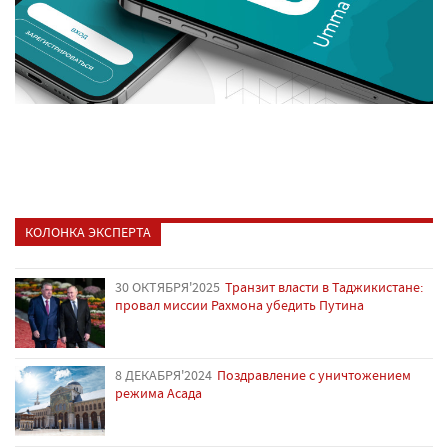
КОЛОНКА ЭКСПЕРТА
30 ОКТЯБРЯ'2025
Транзит власти в Таджикистане:
провал миссии Рахмона убедить Путина
8 ДЕКАБРЯ'2024
Поздравление с уничтожением
режима Асада