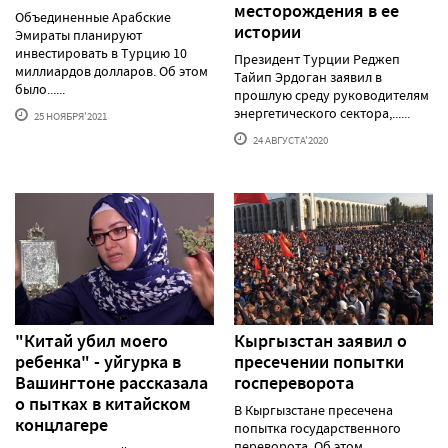
месторождения в ее
Объединенные Арабские
истории
Эмираты планируют
инвестировать в Турцию 10
Президент Турции Реджеп
миллиардов долларов. Об этом
Тайип Эрдоган заявил в
было......
прошлую среду руководителям
энергетического сектора,......
25 НОЯБРЯ'2021
24 АВГУСТА'2020
"Китай убил моего
Кыргызстан заявил о
ребенка" - уйгурка в
пресечении попытки
Вашингтоне рассказала
госпереворота
о пытках в китайском
В Кыргызстане пресечена
концлагере
попытка государственного
переворота. Об этом