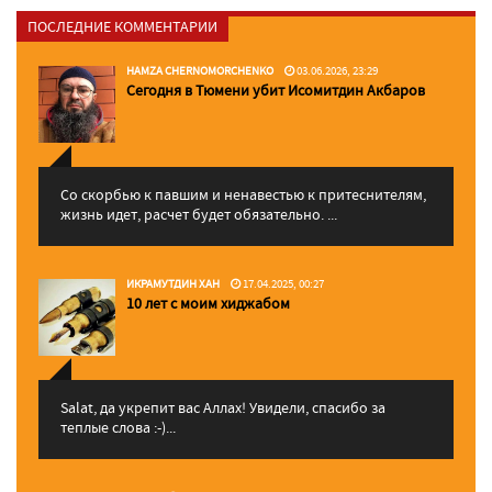
ПОСЛЕДНИЕ КОММЕНТАРИИ
HAMZA CHERNOMORCHENKO
03.06.2026, 23:29
Сегодня в Тюмени убит Исомитдин Акбаров
Со скорбью к павшим и ненавестью к притеснителям,
жизнь идет, расчет будет обязательно. ...
ИКРАМУТДИН ХАН
17.04.2025, 00:27
10 лет с моим хиджабом
Salat, да укрепит вас Аллаx! Увидели, спасибо за
теплые слова :-)...