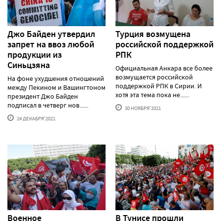
Джо Байден утвердил
Турция возмущена
запрет на ввоз любой
российской поддержкой
продукции из
РПК
Синьцзяна
Официальная Анкара все более
возмущается российской
На фоне ухудшения отношений
поддержкой РПК в Сирии. И
между Пекином и Вашингтоном
хотя эта тема пока не......
президент Джо Байден
подписал в четверг нов......
30 НОЯБРЯ'2021
24 ДЕКАБРЯ'2021
Военное
В Тунисе прошли