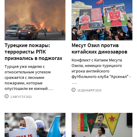
Турецкие пожары:
Месут Озил против
террористы РПК
китайских динозавров
признались в поджогах
Конфликт с Китаем Месута
Озила, немецко-турецкого
Турция уже неделю с
игрока английского
относительным успехом
футбольного клуба "Арсенал" -
сражается с лесными
......
пожарами, которые
опустошили ее южный......
18 ДЕКАБРЯ'2019
2 АВГУСТА'2021