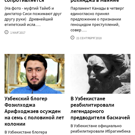
(На фото - муфтий Тайеб и
Парламент Канады в четверг
диктатор Сиси пожимают друг
единогласно принял
другу руки) Древнейший
предложение о признании
египетский исла......
геноцидом преступлений,
совер......
1 МАЯ'2017
21 СЕНТЯБРЯ'2018
Узбекский блогер
В Узбекистане
Фозилходжа
реабилитировали
Арифходжаев осужден
легендарного
на семь с половиной лет
предводителя басмачей
колонии
В Узбекистане официально
реабилитировали Ибрагимбека
В Узбекистане блогера