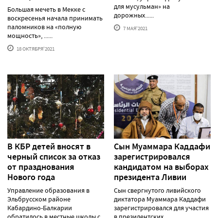
для мусульман» на
Большая мечеть в Мекке с
дорожных......
воскресенья начала принимать
паломников на «полную
7 МАЯ'2021
мощность», ......
18 ОКТЯБРЯ'2021
В КБР детей вносят в
Сын Муаммара Каддафи
черный список за отказ
зарегистрировался
от празднования
кандидатом на выборах
Нового года
президента Ливии
Управление образования в
Сын свергнутого ливийского
Эльбрусском районе
диктатора Муаммара Каддафи
Кабардино-Балкарии
зарегистрировался для участия
обратилось в местные школы с
в президентских......