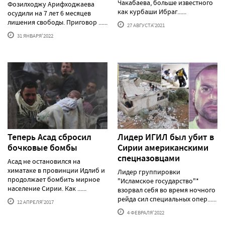
Чакабаева, больше известного
Фозилходжу Арифходжаева
как курбаши Ибраг......
осудили на 7 лет 6 месяцев
лишения свободы. Приговор ......
27 АВГУСТА'2021
31 ЯНВАРЯ'2022
Теперь Асад сбросил
Лидер ИГИЛ был убит в
бочковые бомбы
Сирии американскими
спецназовцами
Асад не остановился на
химатаке в провинции Идлиб и
Лидер группировки
продолжает бомбить мирное
"Исламское государство"*
население Сирии. Как ......
взорвал себя во время ночного
рейда сил специальных опер......
12 АПРЕЛЯ'2017
4 ФЕВРАЛЯ'2022