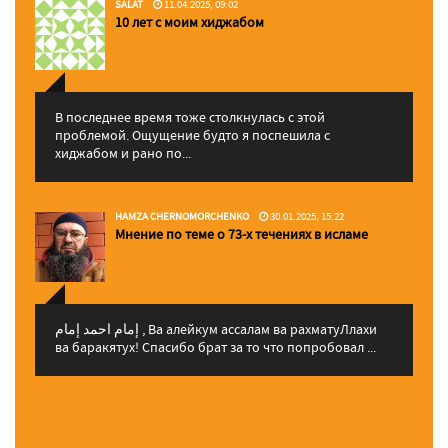
SALAT
11.04.2025, 09:02
10 лет с моим хиджабом
В последнее время тоже столкнулась с этой
проблемой. Ощущение будто я поспешила с
хиджабом и рано по...
HAMZA CHERNOMORCHENKO
30.01.2025, 15:22
Мнение по теме о 73-х течениях в исламе
إمام احمد إمام , Ва алейкум ассалам ва рахматуЛлахи
ва баракятух! Спасибо брат за то что попробовал ...