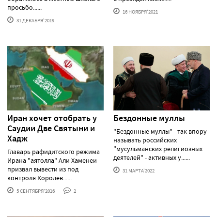
просьбо......
16 НОЯБРЯ'2021
31 ДЕКАБРЯ'2019
Иран хочет отобрать у
Бездонные муллы
Саудии Две Святыни и
"Бездонные муллы" - так впору
Хадж
называть российских
"мусульманских религиозных
Главарь рафидитского режима
деятелей" - активных у......
Ирана "аятолла" Али Хаменеи
призвал вывести из под
31 МАРТА'2022
контроля Королев......
5 СЕНТЯБРЯ'2016
2