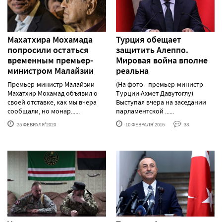
Махатхира Мохамада
Турция обещает
попросили остаться
защитить Алеппо.
временным премьер-
Мировая война вполне
министром Малайзии
реальна
Премьер-министр Малайзии
(На фото - премьер-министр
Махатхир Мохамад объявил о
Турции Ахмет Давутоглу)
своей отставке, как мы вчера
Выступая вчера на заседании
сообщали, но монар......
парламентской ......
25 ФЕВРАЛЯ'2020
10 ФЕВРАЛЯ'2016
38