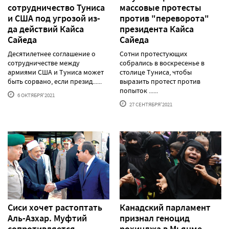
сотрудничество Туниса
массовые протесты
и США под угрозой из-
против "переворота"
да действий Кайса
президента Кайса
Сайеда
Сайеда
Десятилетнее соглашение о
Сотни протестующих
сотрудничестве между
собрались в воскресенье в
армиями США и Туниса может
столице Туниса, чтобы
быть сорвано, если презид......
выразить протест против
попыток ......
6 ОКТЯБРЯ'2021
27 СЕНТЯБРЯ'2021
Сиси хочет растоптать
Канадский парламент
Аль-Азхар. Муфтий
признал геноцид
сопротивляется
рохинджа в Мьянме