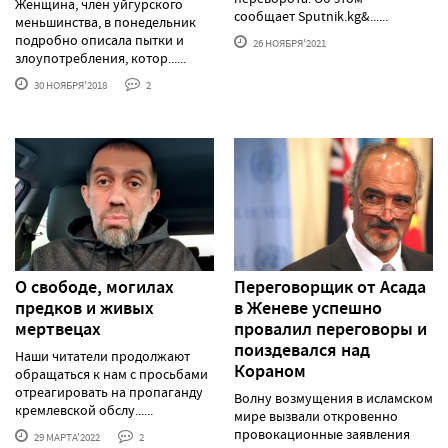
Женщина, член уйгурского
сообщает Sputnik.kg&......
меньшинства, в понедельник
подробно описала пытки и
26 НОЯБРЯ'2021
злоупотребления, котор......
30 НОЯБРЯ'2018
2
О свободе, могилах
Переговорщик от Асада
предков и живых
в Женеве успешно
мертвецах
провалил переговоры и
поиздевался над
Наши читатели продолжают
Кораном
обращаться к нам с просьбами
отреагировать на пропаганду
Волну возмущения в исламском
кремлевской обслу......
мире вызвали откровенно
провокационные заявления
29 МАРТА'2022
2