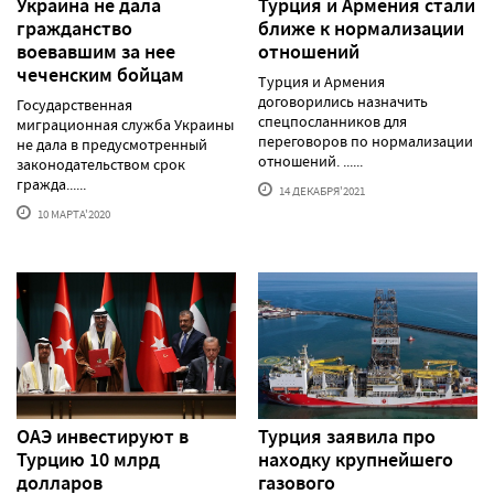
Украина не дала
Турция и Армения стали
гражданство
ближе к нормализации
воевавшим за нее
отношений
чеченским бойцам
Турция и Армения
договорились назначить
Государственная
спецпосланников для
миграционная служба Украины
переговоров по нормализации
не дала в предусмотренный
отношений. ......
законодательством срок
гражда......
14 ДЕКАБРЯ'2021
10 МАРТА'2020
ОАЭ инвестируют в
Турция заявила про
Турцию 10 млрд
находку крупнейшего
долларов
газового