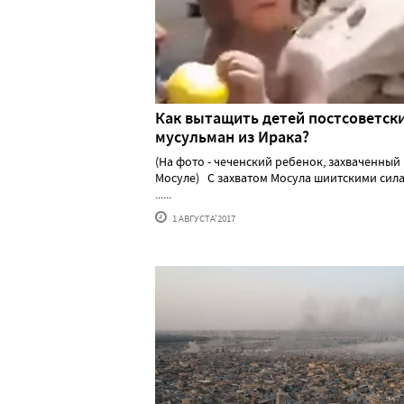
Как вытащить детей постсоветск
мусульман из Ирака?
(На фото - чеченский ребенок, захваченный 
Мосуле) С захватом Мосула шиитскими сила
......
1 АВГУСТА'2017