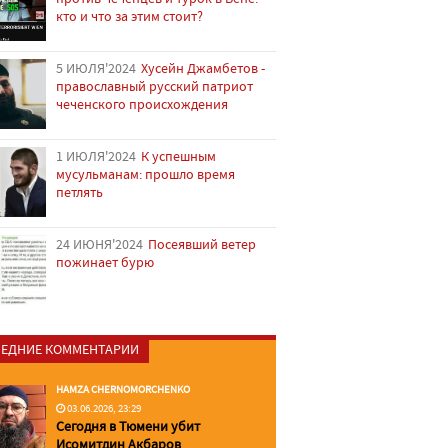
кто и что за этим стоит?
5 ИЮЛЯ'2024
Хусейн Джамбетов -
православный русский патриот
чеченского происхождения
1 ИЮЛЯ'2024
К успешным
мусульманам: прошло время
петлять
24 ИЮНЯ'2024
Посеявший ветер
пожинает бурю
ЕДНИЕ КОММЕНТАРИИ
HAMZA CHERNOMORCHENKO
03.06.2026, 23:29
Сегодня в Тюмени убит
Исомитдин Акбаров