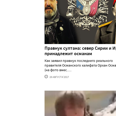
Правнук султана: север Сирии и 
принадлежит османам
Как заявил правнук последнего реального
правителя Османского халифата Орхан Осм
(на фото вмес......
28 АВГУСТА'2017