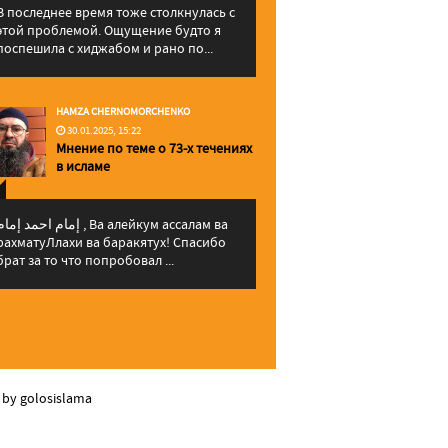
В последнее время тоже столкнулась с
этой проблемой. Ощущение будто я
поспешила с хиджабом и рано по...
HAMZA CHERNOMORCHENKO
30.01.2025, 15:22
Мнение по теме о 73-х течениях
в исламе
إمام احمد إما , Ва алейкум ассалам ва
рахматуЛлахи ва баракятух! Спасибо
брат за то что попробовал ...
 by golosislama