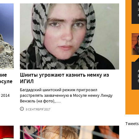
م
ние
Шииты угрожают казнить немку из
осуле
ИГИЛ
Багдадский шиитский режим пригрозил
 2014
расстрелять захваченную в Мосуле немку Линду
Вензель (на фото),......
8 СЕНТЯБРЯ'2017
Tweets