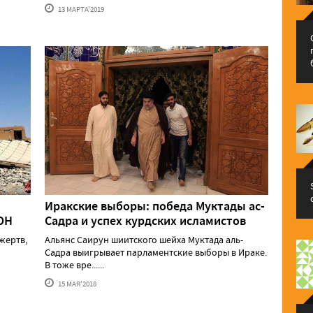
13 МАРТА'2019
Иракские выборы: победа Муктады ас-
ОН
Садра и успех курдских исламистов
жертв,
Альянс Саирун шиитского шейха Муктада аль-
Садра выигрывает парламентские выборы в Ираке.
В тоже вре......
15 МАЯ'2018