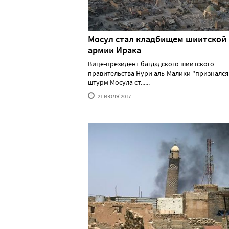
Мосул стал кладбищем шиитской
армии Ирака
Вице-президент багдадского шиитского
правительства Нури аль-Малики "признался"
штурм Мосула ст......
21 ИЮЛЯ'2017