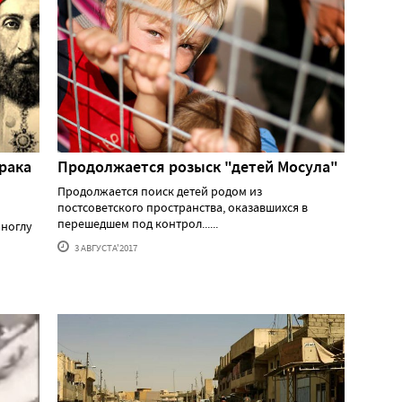
Ирака
Продолжается розыск "детей Мосула"
Продолжается поиск детей родом из
постсоветского пространства, оказавшихся в
перешедшем под контрол......
аноглу
3 АВГУСТА'2017