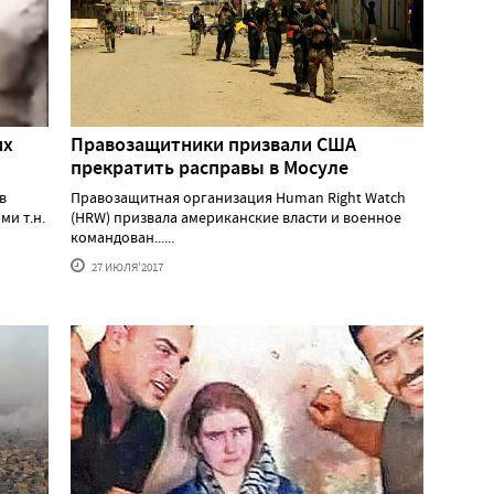
их
Правозащитники призвали США
прекратить расправы в Мосуле
в
Правозащитная организация Human Right Watch
ми т.н.
(HRW) призвала американские власти и военное
командован......
27 ИЮЛЯ'2017