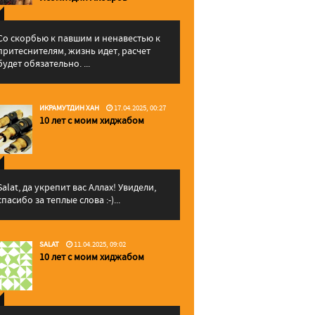
Со скорбью к павшим и ненавестью к
притеснителям, жизнь идет, расчет
будет обязательно. ...
ИКРАМУТДИН ХАН
17.04.2025, 00:27
10 лет с моим хиджабом
Salat, да укрепит вас Аллаx! Увидели,
спасибо за теплые слова :-)...
SALAT
11.04.2025, 09:02
10 лет с моим хиджабом