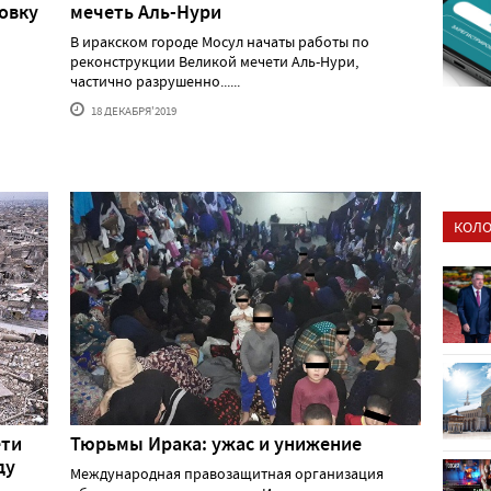
овку
мечеть Аль-Нури
В иракском городе Мосул начаты работы по
реконструкции Великой мечети Аль-Нури,
частично разрушенно......
18 ДЕКАБРЯ'2019
КОЛО
ети
Тюрьмы Ирака: ужас и унижение
ду
Международная правозащитная организация