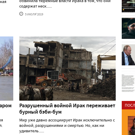
обвинила тюремные власти Ирака в том, что они
ьная
содержат неск......
5 ИЮЛЯ'2019
паром
Разрушенный войной Ирак переживает
ПОСЛ
бурный бэби-бум
ия
Мир уже давно ассоциирует Ирак исключительно с
л.
войной, разрушениями и смертью. Но, как ни
удивитель......