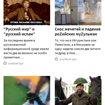
"Русский мир" и
Снос мечетей и падение
"русский ислам"
роZийских муZульман
За последнее время в
То, что не в Уйгуристане или
русскоязычной
Палестине, а в Московии за
информационной среде имели
одну неделю снесли две мечети
места два возможно не особо
подряд: в Нов......
приметных......
19 АПРЕЛЯ'2024
19 ИЮНЯ'2024