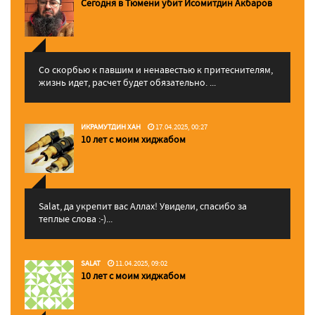
Сегодня в Тюмени убит Исомитдин Акбаров
Со скорбью к павшим и ненавестью к притеснителям,
жизнь идет, расчет будет обязательно. ...
ИКРАМУТДИН ХАН
17.04.2025, 00:27
10 лет с моим хиджабом
Salat, да укрепит вас Аллаx! Увидели, спасибо за
теплые слова :-)...
SALAT
11.04.2025, 09:02
10 лет с моим хиджабом