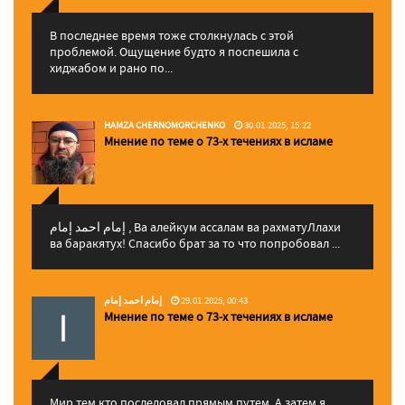
В последнее время тоже столкнулась с этой
проблемой. Ощущение будто я поспешила с
хиджабом и рано по...
HAMZA CHERNOMORCHENKO
30.01.2025, 15:22
Мнение по теме о 73-х течениях в исламе
إمام احمد إمام , Ва алейкум ассалам ва рахматуЛлахи
ва баракятух! Спасибо брат за то что попробовал ...
إمام احمد إمام
29.01.2025, 00:43
Мнение по теме о 73-х течениях в исламе
Мир тем кто последовал прямым путем. А затем я