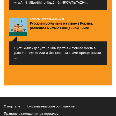
v=wAhN_UEuojU&lc=Ugz6-h0nMPQWTip7AZ94...
KRR AKK
09.06.2024, 18:56
Русские мусульмане на страже Корана:
pазвеивая мифы о Священной Книге
Пусть Аллах дарует нашим братьям лучшее месть в
раю. Не только Али и Иса стоят за этими прекрасными
...
О портале
Пользовательское соглашение
Правила размещения материалов