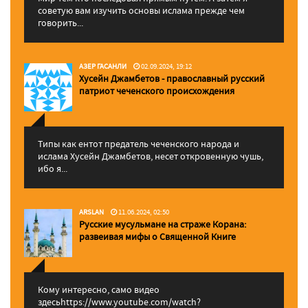
советую вам изучить основы ислама прежде чем
говорить...
АЗЕР ГАСАНЛИ
02.09.2024, 19:12
Хусейн Джамбетов - православный русский
патриот чеченского происхождения
Типы как ентот предатель чеченского народа и
ислама Хусейн Джамбетов, несет откровенную чушь,
ибо я...
ARSLAN
11.06.2024, 02:50
Русские мусульмане на страже Корана:
pазвеивая мифы о Священной Книге
Кому интересно, само видео
здесьhttps://www.youtube.com/watch?