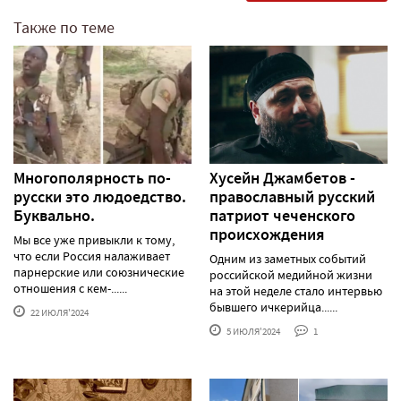
Также по теме
Многополярность по-
Хусейн Джамбетов -
русски это людоедство.
православный русский
Буквально.
патриот чеченского
происхождения
Мы все уже привыкли к тому,
что если Россия налаживает
Одним из заметных событий
парнерские или союзнические
российской медийной жизни
отношения с кем-......
на этой неделе стало интервью
бывшего ичкерийца......
22 ИЮЛЯ'2024
5 ИЮЛЯ'2024
1