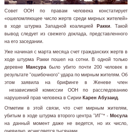
Совет ООН по правам человека констатирует
«ошеломляющее число жертв среди мирных жителей»
в ходе штурма Западной коалицией
Ракки
. Такой
вывод следует из свежего доклада, представленного
на его заседании.
Уже начиная с марта месяца счет гражданских жертв в
ходе штурма Ракки пошел на сотни. В одной только
деревне
Мансура
было убито почти 200 человек в
результате "ошибочного" удара по мирным жителям. Об
этом заявила на брифинге в Женеве член
независимой комиссии ООН по расследованию
нарушений прав человека в Сирии
Карен Абузаид
.
Отметим в этой связи, что счет мирным жителям,
убитым в ходе штурма второго центра "ИГ"* -
Мосула
на данный момент даже не ведется, но их число,
очевидно, исчисляется тысячами.