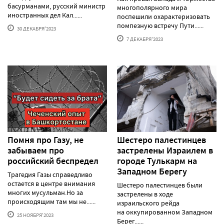
басурманами, русский министр
многополярного мира
иностранных дел Кал......
поспешили охарактеризовать
помпезную встречу Пути......
30 ДЕКАБРЯ'2023
7 ДЕКАБРЯ'2023
Помня про Газу, не
Шестеро палестинцев
забываем про
застрелены Израилем в
российский беспредел
городе Тулькарм на
Западном Берегу
Трагедия Газы справедливо
остается в центре внимания
Шестеро палестинцев были
многих мусульман.Но за
застрелены в ходе
происходящим там мы не......
израильского рейда
на оккупированном Западном
25 НОЯБРЯ'2023
Берег......