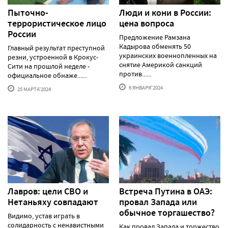
Пыточно-
Люди и кони в России:
террористическое лицо
цена вопроса
России
Предложение Рамзана
Кадырова обменять 50
Главный результат преступной
украинских военнопленных на
резни, устроенной в Крокус-
снятие Америкой санкций
Сити на прошлой неделе -
против......
официальное обнаже......
6 ЯНВАРЯ'2024
25 МАРТА'2024
Лавров: цели СВО и
Встреча Путина в ОАЭ:
Нетаньяху совпадают
провал Запада или
обычное торгашество?
Видимо, устав играть в
солидарность с ненавистными
Как провал Запада и торжество