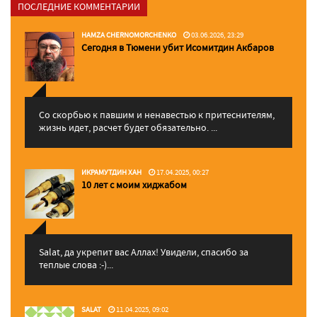
ПОСЛЕДНИЕ КОММЕНТАРИИ
HAMZA CHERNOMORCHENKO
03.06.2026, 23:29
Сегодня в Тюмени убит Исомитдин Акбаров
Со скорбью к павшим и ненавестью к притеснителям,
жизнь идет, расчет будет обязательно. ...
ИКРАМУТДИН ХАН
17.04.2025, 00:27
10 лет с моим хиджабом
Salat, да укрепит вас Аллаx! Увидели, спасибо за
теплые слова :-)...
SALAT
11.04.2025, 09:02