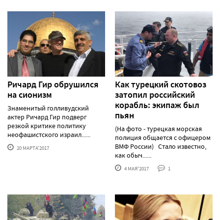
Ричард Гир обрушился
Как турецкий скотовоз
на сионизм
затопил российский
корабль: экипаж был
Знаменитый голливудский
пьян
актер Ричард Гир подверг
резкой критике политику
(На фото - турецкая морская
неофашистского израил......
полиция общается с офицером
ВМФ России) Стало известно,
20 МАРТА'2017
как обыч......
4 МАЯ'2017
1