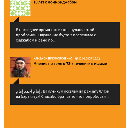
10 лет с моим хиджабом
В последнее время тоже столкнулась с этой
проблемой. Ощущение будто я поспешила с
хиджабом и рано по...
HAMZA CHERNOMORCHENKO
30.01.2025, 15:22
Мнение по теме о 73-х течениях в исламе
إمام احمد إمام , Ва алейкум ассалам ва рахматуЛлахи
ва баракятух! Спасибо брат за то что попробовал ...