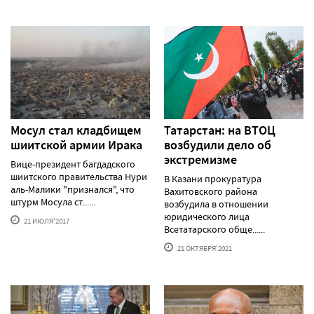
Мосул стал кладбищем
Татарстан: на ВТОЦ
шиитской армии Ирака
возбудили дело об
экстремизме
Вице-президент багдадского
шиитского правительства Нури
В Казани прокуратура
аль-Малики "признался", что
Вахитовского района
штурм Мосула ст......
возбудила в отношении
юридического лица
21 ИЮЛЯ'2017
Всетатарского обще......
21 ОКТЯБРЯ'2021