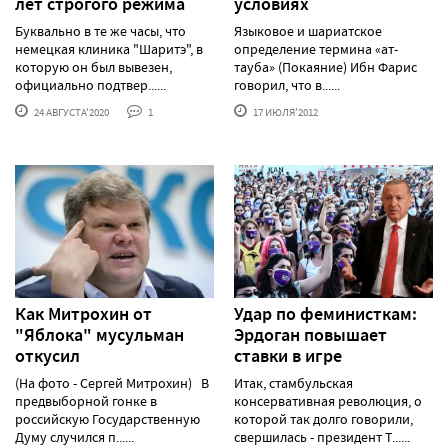
лет строгого режима
условиях
Буквально в те же часы, что
Языковое и шариатское
немецкая клиника "Шаритэ", в
определение термина «ат-
которую он был вывезен,
тауба» (Покаяние) Ибн Фарис
официально подтвер......
говорил, что в......
24 АВГУСТА'2020
1
17 ИЮЛЯ'2012
Как Митрохин от
Удар по феминисткам:
"Яблока" мусульман
Эрдоган повышает
откусил
ставки в игре
(На фото - Сергей Митрохин) В
Итак, стамбульская
предвыборной гонке в
консервативная революция, о
российскую Государственную
которой так долго говорили,
Думу случился п......
свершилась - президент Т......