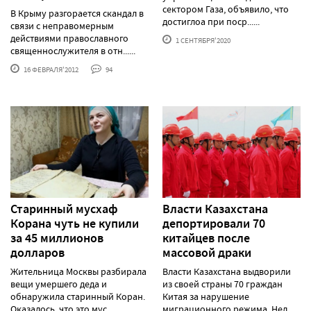
сектором Газа, объявило, что
В Крыму разгорается скандал в
достиглоа при поср......
связи с неправомерным
действиями православного
1 СЕНТЯБРЯ'2020
священнослужителя в отн......
16 ФЕВРАЛЯ'2012
94
Старинный мусхаф
Власти Казахстана
Корана чуть не купили
депортировали 70
за 45 миллионов
китайцев после
долларов
массовой драки
Жительница Москвы разбирала
Власти Казахстана выдворили
вещи умершего деда и
из своей страны 70 граждан
обнаружила старинный Коран.
Китая за нарушение
Оказалось, что это мус......
миграционного режима. Нел......