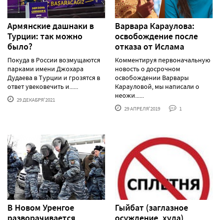
Армянские дашнаки в
Варвара Караулова:
Турции: так можно
освобождение после
было?
отказа от Ислама
Покуда в России возмущаются
Комментируя первоначальную
парками имени Джохара
новость о досрочном
Дудаева в Турции и грозятся в
освобождении Варвары
ответ увековечить и......
Карауловой, мы написали о
неожи......
29 ДЕКАБРЯ'2021
29 АПРЕЛЯ'2019
1
В Новом Уренгое
Гыйбат (заглазное
разворачивается
осуждение, хула)