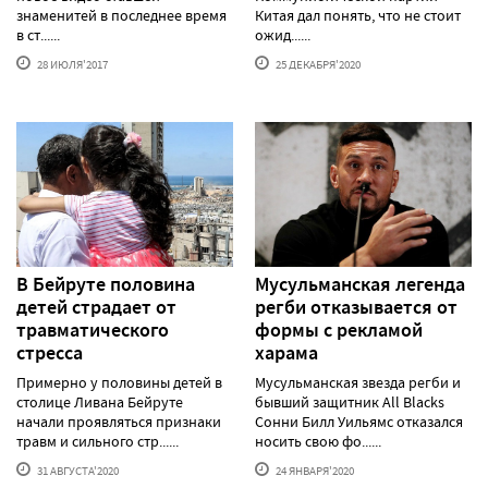
знаменитей в последнее время
Китая дал понять, что не стоит
в ст......
ожид......
28 ИЮЛЯ'2017
25 ДЕКАБРЯ'2020
В Бейруте половина
Муcульманская легенда
детей страдает от
регби отказывается от
травматического
формы с рекламой
стресса
харама
Примерно у половины детей в
Мусульманская звезда регби и
столице Ливана Бейруте
бывший защитник All Blacks
начали проявляться признаки
Сонни Билл Уильямс отказался
травм и сильного стр......
носить свою фо......
31 АВГУСТА'2020
24 ЯНВАРЯ'2020