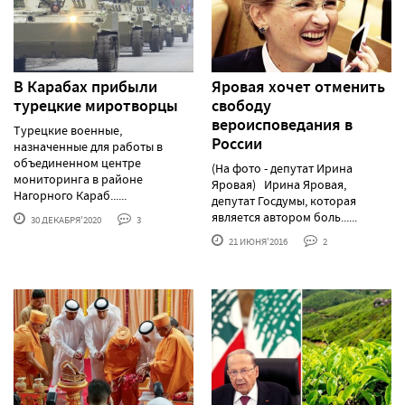
В Карабах прибыли
Яровая хочет отменить
турецкие миротворцы
свободу
вероисповедания в
Турецкие военные,
России
назначенные для работы в
объединенном центре
(На фото - депутат Ирина
мониторинга в районе
Яровая) Ирина Яровая,
Нагорного Караб......
депутат Госдумы, которая
является автором боль......
30 ДЕКАБРЯ'2020
3
21 ИЮНЯ'2016
2