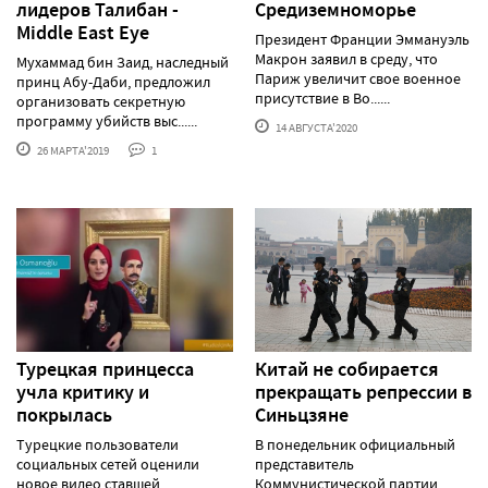
лидеров Талибан -
Средиземноморье
Middle East Eye
Президент Франции Эммануэль
Макрон заявил в среду, что
Мухаммад бин Заид, наследный
Париж увеличит свое военное
принц Абу-Даби, предложил
присутствие в Во......
организовать секретную
программу убийств выс......
14 АВГУСТА'2020
26 МАРТА'2019
1
Турецкая принцесса
Китай не собирается
учла критику и
прекращать репрессии в
покрылась
Синьцзяне
Турецкие пользователи
В понедельник официальный
социальных сетей оценили
представитель
новое видео ставшей
Коммунистической партии