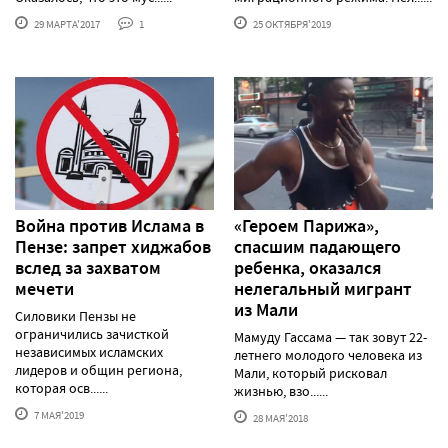
29 МАРТА'2017
1
25 ОКТЯБРЯ'2019
Война против Ислама в
«Героем Парижа»,
Пензе: запрет хиджабов
спасшим падающего
вслед за захватом
ребенка, оказался
мечети
нелегальный мигрант
из Мали
Силовики Пензы не
ограничились зачисткой
Мамуду Гассама — так зовут 22-
независимых исламских
летнего молодого человека из
лидеров и общин региона,
Мали, который рисковал
которая осв......
жизнью, взо......
7 МАЯ'2019
28 МАЯ'2018