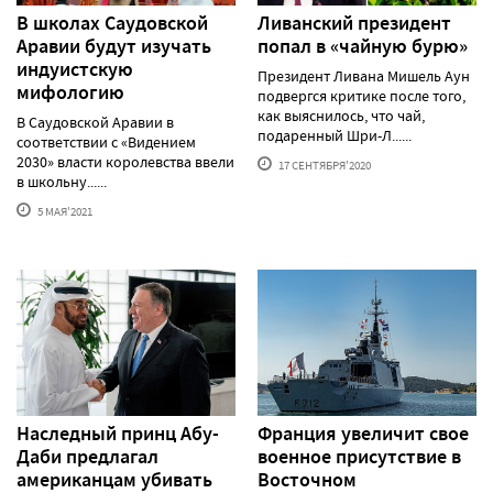
В школах Саудовской
Ливанский президент
Аравии будут изучать
попал в «чайную бурю»
индуистскую
Президент Ливана Мишель Аун
мифологию
подвергся критике после того,
как выяснилось, что чай,
В Саудовской Аравии в
подаренный Шри-Л......
соответствии с «Видением
2030» власти королевства ввели
17 СЕНТЯБРЯ'2020
в школьну......
5 МАЯ'2021
Наследный принц Абу-
Франция увеличит свое
Даби предлагал
военное присутствие в
американцам убивать
Восточном