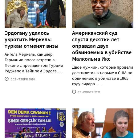
Эрдогану удалось
Американский суд
укротить Меркель:
спустя десятки лет
туркам отменят визы
оправдал двух
обвиняемых в убийстве
Ангела Меркель, канцлер
Малкольма Икс
Германии после встречи в
Пекине с президентом Турции
Двое мужчин, которые провели
Реджепом Тейипом Эрдога......
десятилетия в тюрьме в США по
обвинению в убийстве в 1965
5 СЕНТЯБРЯ'2016
году лидера ......
19 НОЯБРЯ'2021