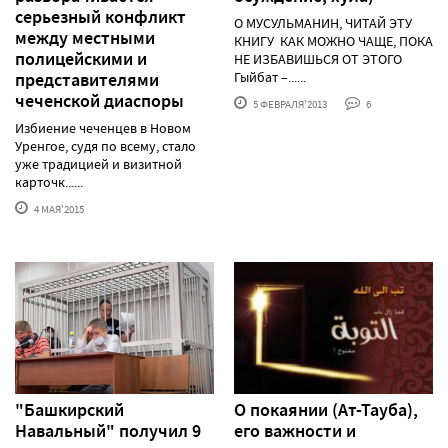
серьезный конфликт
О МУСУЛЬМАНИН, ЧИТАЙ ЭТУ
между местными
КНИГУ КАК МОЖНО ЧАЩЕ, ПОКА
полицейскими и
НЕ ИЗБАВИШЬСЯ ОТ ЭТОГО
представителями
Гыйбат –......
чеченской диаспоры
5 ФЕВРАЛЯ'2013
6
Избиение чеченцев в Новом
Уренгое, судя по всему, стало
уже традицией и визитной
карточк......
4 МАЯ'2015
"Башкирский
О покаянии (Ат-Тауба),
Навальный" получил 9
его важности и