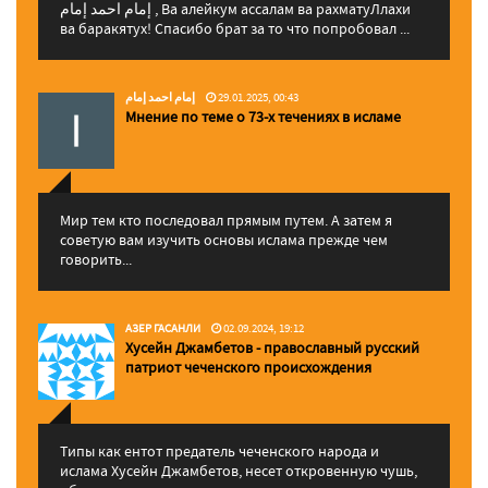
إمام احمد إمام , Ва алейкум ассалам ва рахматуЛлахи
ва баракятух! Спасибо брат за то что попробовал ...
إمام احمد إمام
29.01.2025, 00:43
Мнение по теме о 73-х течениях в исламе
Мир тем кто последовал прямым путем. А затем я
советую вам изучить основы ислама прежде чем
говорить...
АЗЕР ГАСАНЛИ
02.09.2024, 19:12
Хусейн Джамбетов - православный русский
патриот чеченского происхождения
Типы как ентот предатель чеченского народа и
ислама Хусейн Джамбетов, несет откровенную чушь,