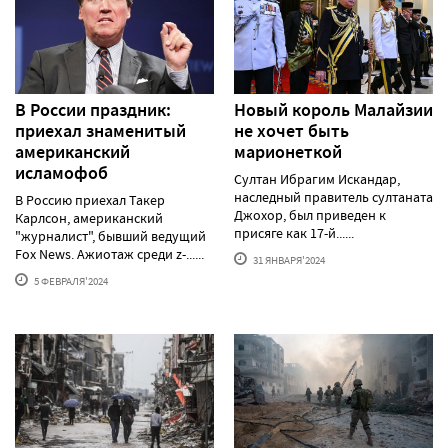
В России праздник:
Новый король Малайзии
приехал знаменитый
не хочет быть
американский
марионеткой
исламофоб
Султан Ибрагим Искандар,
наследный правитель султаната
В Россию приехал Такер
Джохор, был приведен к
Карлсон, американский
присяге как 17-й......
"журналист", бывший ведущий
Fox News. Ажиотаж среди z-......
31 ЯНВАРЯ'2024
5 ФЕВРАЛЯ'2024