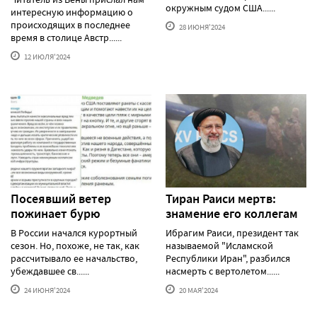
окружным судом США......
интересную информацию о
происходящих в последнее
28 ИЮНЯ'2024
время в столице Австр......
12 ИЮЛЯ'2024
Посеявший ветер
Тиран Раиси мертв:
пожинает бурю
знамение его коллегам
В России начался курортный
Ибрагим Раиси, президент так
сезон. Но, похоже, не так, как
называемой "Исламской
рассчитывало ее начальство,
Республики Иран", разбился
убеждавшее св......
насмерть с вертолетом......
24 ИЮНЯ'2024
20 МАЯ'2024