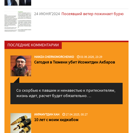
24 ИЮНЯ'2024
Посеявший ветер пожинает бурю
ПОСЛЕДНИЕ КОММЕНТАРИИ
HAMZA CHERNOMORCHENKO
03.06.2026, 23:29
Сегодня в Тюмени убит Исомитдин Акбаров
Со скорбью к павшим и ненавестью к притеснителям,
жизнь идет, расчет будет обязательно. ...
ИКРАМУТДИН ХАН
17.04.2025, 00:27
10 лет с моим хиджабом