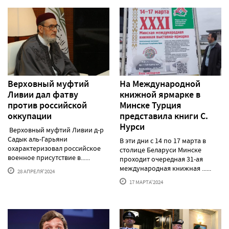
Верховный муфтий
На Международной
Ливии дал фатву
книжной ярмарке в
против российской
Минске Турция
оккупации
представила книги С.
Нурси
Верховный муфтий Ливии д-р
Садык аль-Гарьяни
В эти дни с 14 по 17 марта в
охарактеризовал российское
столице Беларуси Минске
военное присутствие в......
проходит очередная 31-ая
международная книжная ......
28 АПРЕЛЯ'2024
17 МАРТА'2024