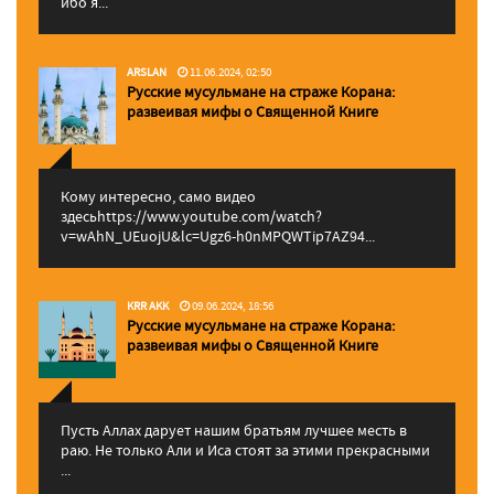
ибо я...
ARSLAN
11.06.2024, 02:50
Русские мусульмане на страже Корана:
pазвеивая мифы о Священной Книге
Кому интересно, само видео
здесьhttps://www.youtube.com/watch?
v=wAhN_UEuojU&lc=Ugz6-h0nMPQWTip7AZ94...
KRR AKK
09.06.2024, 18:56
Русские мусульмане на страже Корана:
pазвеивая мифы о Священной Книге
Пусть Аллах дарует нашим братьям лучшее месть в
раю. Не только Али и Иса стоят за этими прекрасными
...