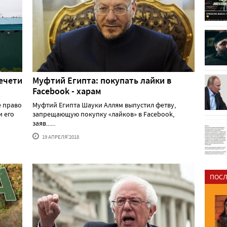
ечети
Муфтий Египта: покупать лайки в
Facebook - харам
е право
Муфтий Египта Шауки Аллям выпустил фетву,
и его
запрещающую покупку «лайков» в Facebook,
заяв......
19 АПРЕЛЯ'2018
ПОСЛ