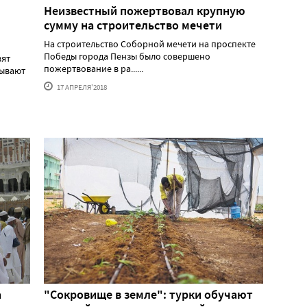
Неизвестный пожертвовал крупную
сумму на строительство мечети
На строительство Соборной мечети на проспекте
Победы города Пензы было совершено
вят
пожертвование в ра......
мывают
17 АПРЕЛЯ'2018
а
"Сокровище в земле": турки обучают