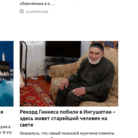
обвиняемых в а......
16 АПРЕЛЯ'2018
ая
Рекорд Гиннеса побили в Ингушетии –
здесь живет старейший человек на
свете
рая в
. В эту
Оказалось, что самый пожилой мужчина планеты