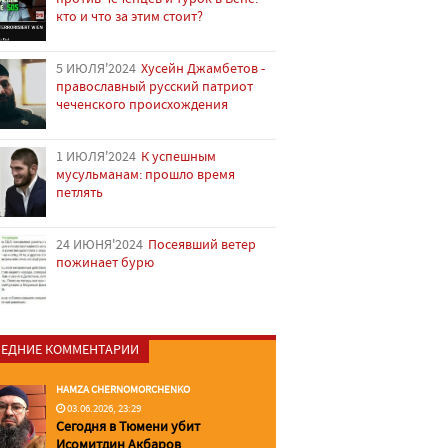
кто и что за этим стоит?
5 ИЮЛЯ'2024
Хусейн Джамбетов -
православный русский патриот
чеченского происхождения
1 ИЮЛЯ'2024
К успешным
мусульманам: прошло время
петлять
24 ИЮНЯ'2024
Посеявший ветер
пожинает бурю
ЕДНИЕ КОММЕНТАРИИ
HAMZA CHERNOMORCHENKO
03.06.2026, 23:29
Сегодня в Тюмени убит
Исомитдин Акбаров