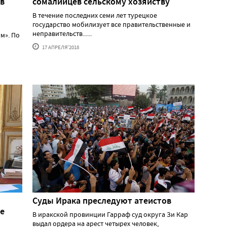
 в
сомалийцев сельскому хозяйству
В течение последних семи лет турецкое
государство мобилизует все правительственные и
неправительств......
м». По
17 АПРЕЛЯ'2018
Суды Ирака преследуют атеистов
е
В иракской провинции Гарраф суд округа Зи Кар
выдал ордера на арест четырех человек,