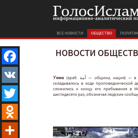
ВСЕ НОВОСТИ
ОБЩЕСТВО
ПОЛИТИ
НОВОСТИ ОБЩЕСТ
Facebook
У́мма
(араб. أمة‎‎ —
община, нация
‎) — в
складывалось в ходе проповеднической д
сложились к концу его пребывания в Ме
VK
шестидесяти раз, обозначая людские сообще
Twitter
Odnoklassniki