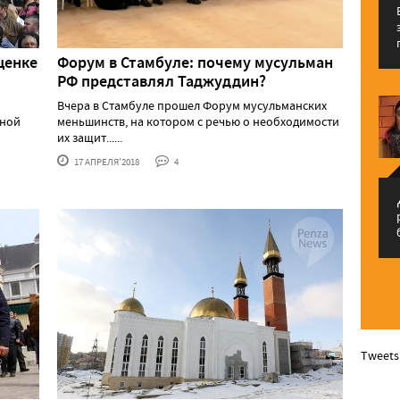
ценке
Форум в Стамбуле: почему мусульман
РФ представлял Таджуддин?
Вчера в Стамбуле прошел Форум мусульманских
рной
меньшинств, на котором с речью о необходимости
их защит......
17 АПРЕЛЯ'2018
4
م
Tweets