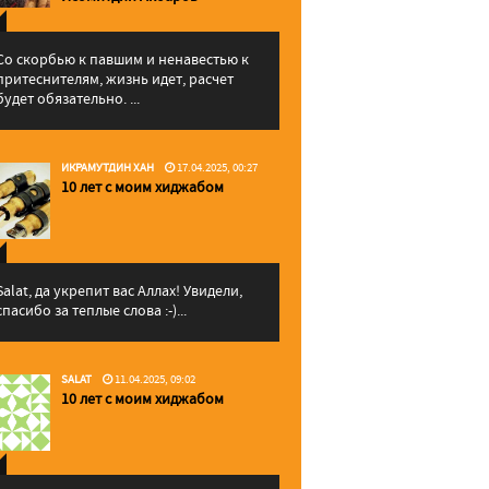
Со скорбью к павшим и ненавестью к
притеснителям, жизнь идет, расчет
будет обязательно. ...
ИКРАМУТДИН ХАН
17.04.2025, 00:27
10 лет с моим хиджабом
Salat, да укрепит вас Аллаx! Увидели,
спасибо за теплые слова :-)...
SALAT
11.04.2025, 09:02
10 лет с моим хиджабом