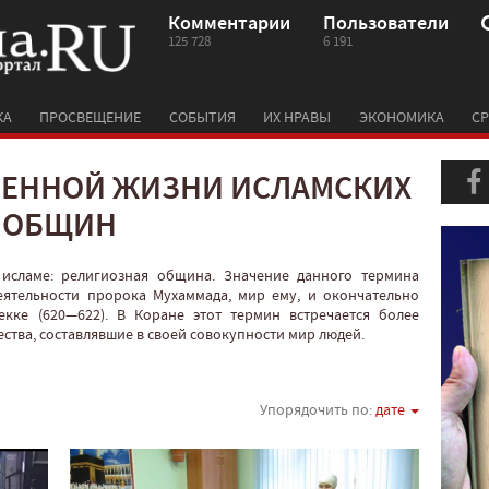
Комментарии
Пользователи
125 728
6 191
КА
ПРОСВЕЩЕНИЕ
СОБЫТИЯ
ИХ НРАВЫ
ЭКОНОМИКА
СР
ВЕННОЙ ЖИЗНИ ИСЛАМСКИХ
ОБЩИН
 исламе: религиозная община. Значение данного термина
еятельности пророка Мухаммада, мир ему, и окончательно
кке (620—622). В Коране этот термин встречается более
ства, составлявшие в своей совокупности мир людей.
Упорядочить по:
дате