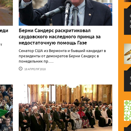
реди
Берни Сандерс раскритиковал
саудовского наследного принца за
недостаточную помощь Газе
нт
Сенатор США из Вермонта и бывший кандидат в
президенты от демократов Берни Сандерс в
понедельник пр......
18 АПРЕЛЯ'2018