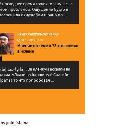
В последнее время тоже столкнулась с
этой проблемой. Ощущение будто я
поспешила с хиджабом и рано по...
HAMZA CHERNOMORCHENKO
30.01.2025, 15:22
Мнение по теме о 73-х течениях
в исламе
إمام احمد إما , Ва алейкум ассалам ва
рахматуЛлахи ва баракятух! Спасибо
брат за то что попробовал ...
 by golosislama