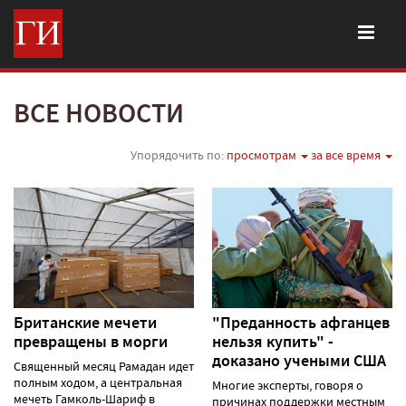
ВСЕ НОВОСТИ
Упорядочить по:
просмотрам
за все время
Британские мечети
"Преданность афганцев
превращены в морги
нельзя купить" -
доказано учеными США
Священный месяц Рамадан идет
полным ходом, а центральная
Многие эксперты, говоря о
мечеть Гамколь-Шариф в
причинах поддержки местным