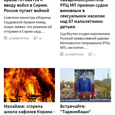
вводу войск в Сирию.
РПЦ МП признан судом
Россия пугает войной
виновным в
сексуальном насилии
Советник министра обороны
над 87 малолетними
Саудовской Аравии Ахмед
детьми
Асири заявил, что решение об
отправке в Сирию сауд......
Суд Якутии осудил иеромонаха
Русской православной церкви
12 ФЕВРАЛЯ'2016
10
Московского патриархата (РПЦ
МП), настоятел......
29 НОЯБРЯ'2018
1
Малайзия: сгорела
Встречайте:
школа хафизов Корана -
"Таджикбаши"