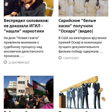
Беспредел силовиков:
Сирийские "белые
не доказали ИГИЛ -
каски" получили
"нашли" наркотики
"Оскара" (видео)
На днях "Новая газета"
В США на ежегодном вручении
привлекла внимание к
премий Оскар в номинации
судебному процессу над
лучшего документального
москвичом дагестанского
фильма победу одержала......
происхож......
1 МАРТА'2017
21 СЕНТЯБРЯ'2017