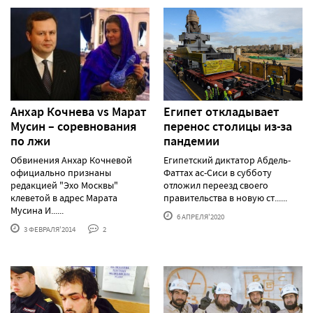
Анхар Кочнева vs Марат
Египет откладывает
Мусин – соревнования
перенос столицы из-за
по лжи
пандемии
Обвинения Анхар Кочневой
Египетский диктатор Абдель-
официально признаны
Фаттах ас-Сиси в субботу
редакцией "Эхо Москвы"
отложил переезд своего
клеветой в адрес Марата
правительства в новую ст......
Мусина И......
6 АПРЕЛЯ'2020
3 ФЕВРАЛЯ'2014
2