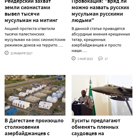
Рейдерский захват
Провокация: "вряд ли
земли сионистами
можно назвать русских
вывел тысячи
мусульман русскими
мусульман на митинг
людьми"
Акцией протеста ответили
В данной статье приводятся
тысячи палестинских
абсурдные мнения крещенных
мусульман на снос сионистским
татар, крещенных
режимом домов на террито......
азербайджанцев и просто
наши......
23 ЯНВАРЯ'2017
1 МАЯ'2013
17
В Дагестане произошло
Хуситы предлагают
столкновения
обменять пленных
азербайджанцев с
саудовцев на