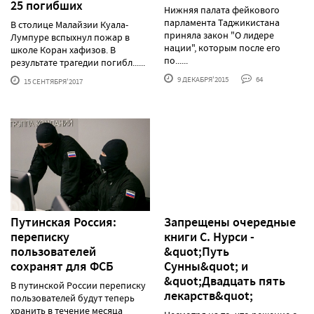
25 погибших
Нижняя палата фейкового
парламента Таджикистана
В столице Малайзии Куала-
приняла закон "О лидере
Лумпуре вспыхнул пожар в
нации", которым после его
школе Коран хафизов. В
по......
результате трагедии погибл......
9 ДЕКАБРЯ'2015
64
15 СЕНТЯБРЯ'2017
Путинская Россия:
Запрещены очередные
переписку
книги С. Нурси -
пользователей
&quot;Путь
сохранят для ФСБ
Сунны&quot; и
&quot;Двадцать пять
В путинской России переписку
лекарств&quot;
пользователей будут теперь
хранить в течение месяца