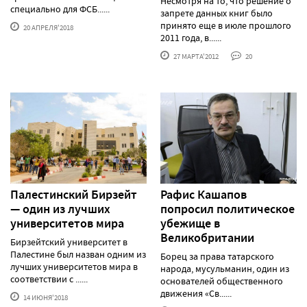
Несмотря на то, что решение о
специально для ФСБ......
запрете данных книг было
принято еще в июле прошлого
20 АПРЕЛЯ'2018
2011 года, в......
27 МАРТА'2012
20
Палестинский Бирзейт
Рафис Кашапов
— один из лучших
попросил политическое
университетов мира
убежище в
Великобритании
Бирзейтский университет в
Палестине был назван одним из
Борец за права татарского
лучших университетов мира в
народа, мусульманин, один из
соответствии с ......
основателей общественного
движения «Св......
14 ИЮНЯ'2018