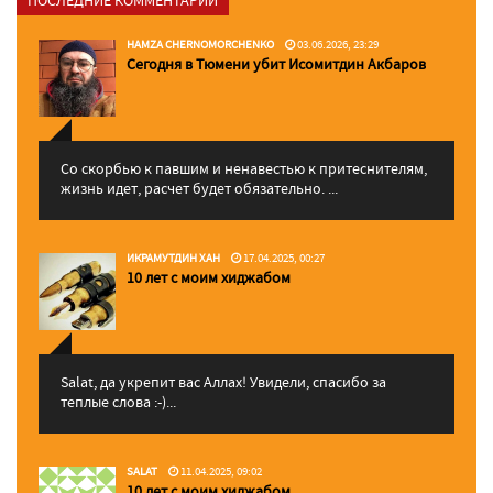
HAMZA CHERNOMORCHENKO
03.06.2026, 23:29
Сегодня в Тюмени убит Исомитдин Акбаров
Со скорбью к павшим и ненавестью к притеснителям,
жизнь идет, расчет будет обязательно. ...
ИКРАМУТДИН ХАН
17.04.2025, 00:27
10 лет с моим хиджабом
Salat, да укрепит вас Аллаx! Увидели, спасибо за
теплые слова :-)...
SALAT
11.04.2025, 09:02
10 лет с моим хиджабом