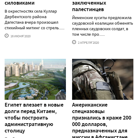
силовиками
заключенных
палестинцев
В окрестностях села Куллар
Дербентского района
Йеменские хуситы предложила
Дагестана вчера произошел
саудовской коалиции обменять
стихийный митинг со стрель......
пленных саудовских солдат, в
том числе про......
16 ИЮНЯ'2020
2 АПРЕЛЯ'2020
Египет влезает в новые
Американские
долги перед Китаем,
спецназовцы
чтобы построить
признались в краже 200
административную
000 долларов,
столицу
предназначенных для
миссии в Афганистане