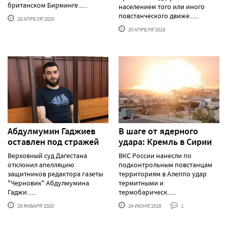
британском Бирминге......
населением того или иного
повстанческого движе......
28 АПРЕЛЯ'2020
20 АПРЕЛЯ'2018
Абдулмумин Гаджиев
В шаге от ядерного
оставлен под стражей
удара: Кремль в Сирии
Верховный суд Дагестана
ВКС России нанесли по
отклонил апелляцию
подконтрольным повстанцам
защитников редактора газеты
территориям в Алеппо удар
"Черновик" Абдулмумина
термитными и
Гаджи......
термобарическ......
28 ЯНВАРЯ'2020
24 ИЮНЯ'2016
1