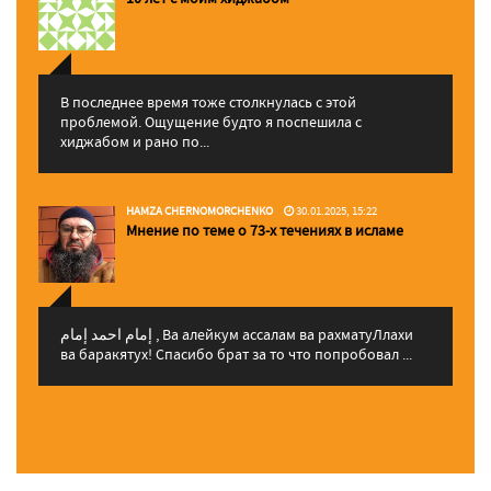
В последнее время тоже столкнулась с этой
проблемой. Ощущение будто я поспешила с
хиджабом и рано по...
HAMZA CHERNOMORCHENKO
30.01.2025, 15:22
Мнение по теме о 73-х течениях в исламе
إمام احمد إمام , Ва алейкум ассалам ва рахматуЛлахи
ва баракятух! Спасибо брат за то что попробовал ...