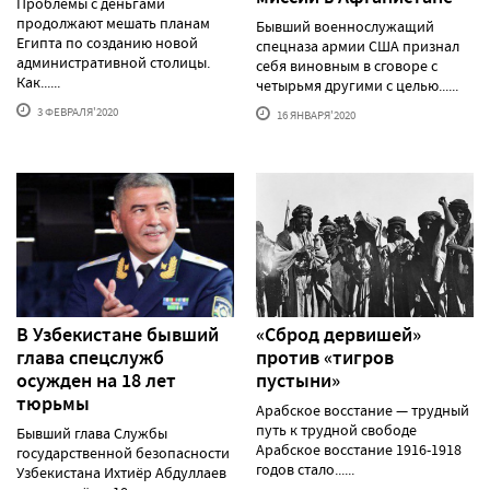
Проблемы с деньгами
продолжают мешать планам
Бывший военнослужащий
Египта по созданию новой
спецназа армии США признал
административной столицы.
себя виновным в сговоре с
Как......
четырьмя другими с целью......
3 ФЕВРАЛЯ'2020
16 ЯНВАРЯ'2020
В Узбекистане бывший
«Сброд дервишей»
глава спецслужб
против «тигров
осужден на 18 лет
пустыни»
тюрьмы
Арабское восстание — трудный
путь к трудной свободе
Бывший глава Службы
Арабское восстание 1916-1918
государственной безопасности
годов стало......
Узбекистана Ихтиёр Абдуллаев