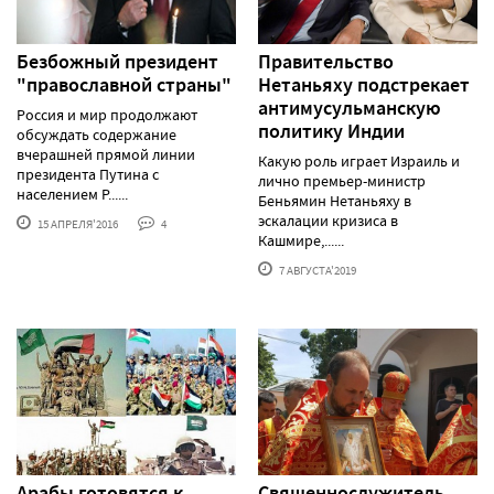
Безбожный президент
Правительство
"православной страны"
Нетаньяху подстрекает
антимусульманскую
Россия и мир продолжают
политику Индии
обсуждать содержание
вчерашней прямой линии
Какую роль играет Израиль и
президента Путина с
лично премьер-министр
населением Р......
Беньямин Нетаньяху в
эскалации кризиса в
15 АПРЕЛЯ'2016
4
Кашмире,......
7 АВГУСТА'2019
Арабы готовятся к
Священнослужитель