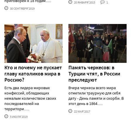
приговорён к 18 годам......
20 ЯНВАРЯ'2015
1
30 СЕНТЯБРЯ'2019
Кто и почему не пускает
Память черкесов: в
главу католиков мира в
Турции чтят, в России
Россию?
преследуют
Есть два лидера мировых
Вчера черкесы всего мира
конфессий, обладающих
отметили траурную для себя
немалым количеством своих
дату - День памяти и скорби. В
последователей на
этот день в 1864......
территори......
22 МАЯ'2017
5 ИЮЛЯ'2019