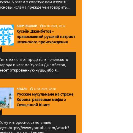
путем. А затем я советую вам изучить
основы ислама прежде чем говорить...
АЗЕР ГАСАНЛИ
02.09.2024, 19:12
Хусейн Джамбетов -
православный русский патриот
чеченского происхождения
Типы как ентот предатель чеченского
народа и ислама Хусейн Джамбетов,
несет откровенную чушь, ибо я...
ARSLAN
11.06.2024, 02:50
Русские мусульмане на страже
Корана: pазвеивая мифы о
Священной Книге
Кому интересно, само видео
здесьhttps://www.youtube.com/watch?