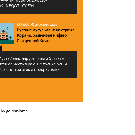
v=wAhN_UEuojU&lc=Ugz6-
h0nMPQWTip7AZ94...
KRR AKK
09.06.2024, 18:56
Русские мусульмане на страже
Корана: pазвеивая мифы о
Священной Книге
Пусть Аллах дарует нашим братьям
лучшее месть в раю. Не только Али и
Иса стоят за этими прекрасными ...
 by golosislama