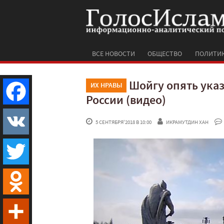
ВСЕ НОВОСТИ
ОБЩЕСТВО
ПОЛИТИ
Шойгу опять указ
ИХ НРАВЫ
России (видео)
Facebook
 5 СЕНТЯБРЯ'2018 В 10:00
ИКРАМУТДИН ХАН
VK
Twitter
Odnoklassniki