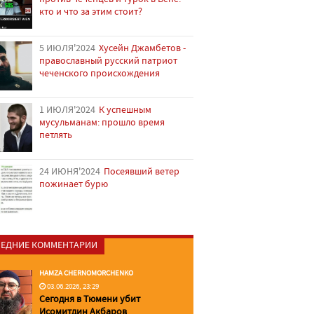
кто и что за этим стоит?
5 ИЮЛЯ'2024
Хусейн Джамбетов -
православный русский патриот
чеченского происхождения
1 ИЮЛЯ'2024
К успешным
мусульманам: прошло время
петлять
24 ИЮНЯ'2024
Посеявший ветер
пожинает бурю
ЕДНИЕ КОММЕНТАРИИ
HAMZA CHERNOMORCHENKO
03.06.2026, 23:29
Сегодня в Тюмени убит
Исомитдин Акбаров