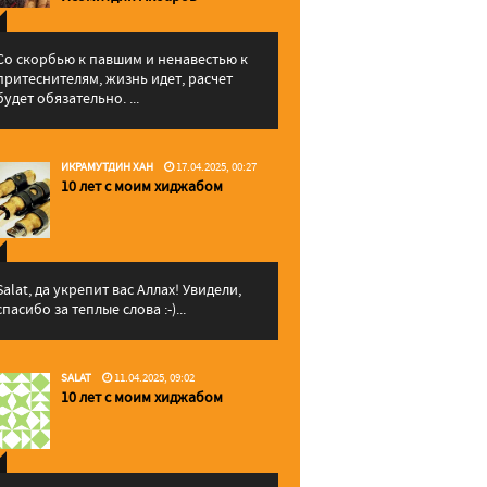
Со скорбью к павшим и ненавестью к
притеснителям, жизнь идет, расчет
будет обязательно. ...
ИКРАМУТДИН ХАН
17.04.2025, 00:27
10 лет с моим хиджабом
Salat, да укрепит вас Аллаx! Увидели,
спасибо за теплые слова :-)...
SALAT
11.04.2025, 09:02
10 лет с моим хиджабом