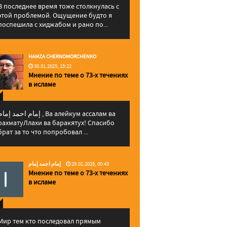
В последнее время тоже столкнулась с
этой проблемой. Ощущение будто я
поспешила с хиджабом и рано по...
HAMZA CHERNOMORCHENKO
30.01.2025, 15:22
Мнение по теме о 73-х течениях
в исламе
إمام احمد إما , Ва алейкум ассалам ва
рахматуЛлахи ва баракятух! Спасибо
брат за то что попробовал ...
إمام احمد إمام
29.01.2025, 00:43
Мнение по теме о 73-х течениях
в исламе
Мир тем кто последовал прямым