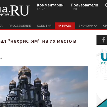
Комментарии
Пользователи
125 728
6 191
КА
ПРОСВЕЩЕНИЕ
СОБЫТИЯ
ИХ НРАВЫ
ЭКОНОМИКА
СР
ал "нехристям" на их место в
 0