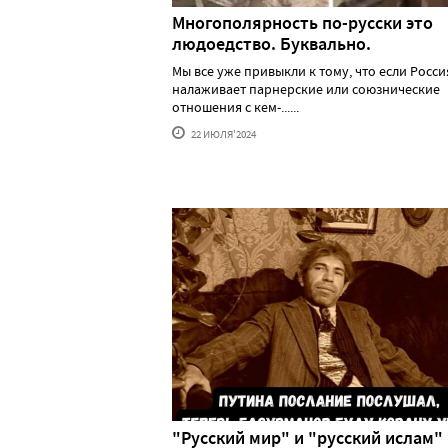
Многополярность по-русски это
людоедство. Буквально.
Мы все уже привыкли к тому, что если Росси
налаживает парнерские или союзнические
отношения с кем-......
22 ИЮЛЯ'2024
"Русский мир" и "русский ислам"