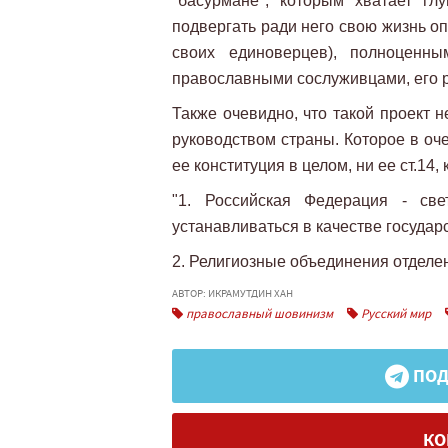
"басурмане", которым хватает гл
подвергать ради него свою жизнь оп
своих единоверцев), полноцен
православными сослуживцами, его 
Также очевидно, что такой проект 
руководством страны. Которое в оче
ее конституция в целом, ни ее ст.14, 
"1. Российская Федерация - све
устанавливаться в качестве государ
2. Религиозные объединения отделен
АВТОР: ИКРАМУТДИН ХАН
православный шовинизм
Русский мир
ПОД
КО