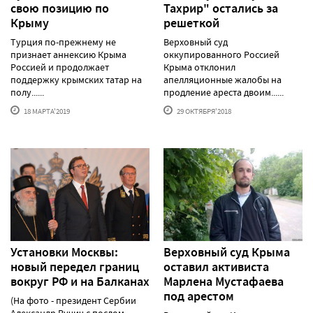
свою позицию по
Тахрир" остались за
Крыму
решеткой
Турция по-прежнему не
Верховный суд
признает аннексию Крыма
оккупированного Россией
Россией и продолжает
Крыма отклонил
поддержку крымских татар на
апелляционные жалобы на
полу......
продление ареста двоим......
18 МАРТА'2019
29 ОКТЯБРЯ'2018
Установки Москвы:
Верховный суд Крыма
новый передел границ
оставил активиста
вокруг РФ и на Балканах
Марлена Мустафаева
под арестом
(На фото - президент Сербии
Александр Вучич с послом