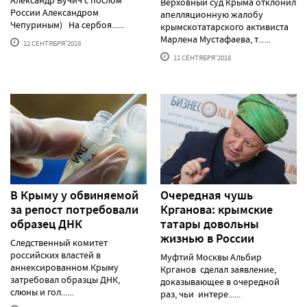
Верховный суд Крыма отклонил
России Александром
апелляционную жалобу
Чепуриным) На сербоя......
крымскотатарского активиста
Марлена Мустафаева, т......
12 СЕНТЯБРЯ'2018
11 СЕНТЯБРЯ'2018
В Крыму у обвиняемой
Очередная чушь
за репост потребовали
Крганова: крымские
образец ДНК
татары довольны
жизнью в России
Следственный комитет
российских властей в
Муфтий Москвы Альбир
аннексированном Крыму
Крганов сделал заявление,
затребовал образцы ДНК,
доказывающее в очередной
слюны и гол......
раз, чьи интере......