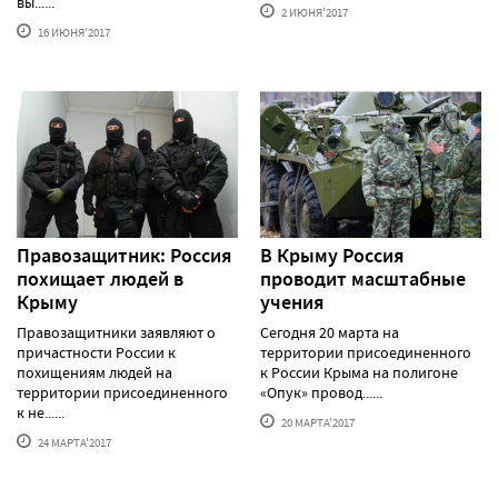
вы......
2 ИЮНЯ'2017
16 ИЮНЯ'2017
Правозащитник: Россия
В Крыму Россия
похищает людей в
проводит масштабные
Крыму
учения
Правозащитники заявляют о
Сегодня 20 марта на
причастности России к
территории присоединенного
похищениям людей на
к России Крыма на полигоне
территории присоединенного
«Опук» провод......
к не......
20 МАРТА'2017
24 МАРТА'2017