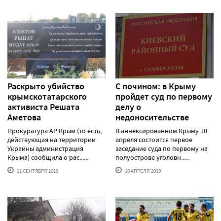
Раскрыто убийство
С почином: в Крыму
крымскотатарского
пройдет суд по первому
активиста Решата
делу о
Аметова
недоносительстве
Прокуратура АР Крым (то есть,
В аннексированном Крыму 10
действующая на территории
апреля состоится первое
Украины администрация
заседание суда по первому на
Крыма) сообщила о рас......
полуострове уголовн......
11 СЕНТЯБРЯ'2019
10 АПРЕЛЯ'2019