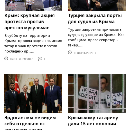
Крым: крупная акция
Турция закрыла порты
протеста против
для судов из Крыма
арестов мусульман
Турция запретила принимать
суда, следующие из Крыма. Как
В субботу на территории
сообщила пресс-секретарь
Крыма прошла акция крымских
генер......
татар в знак протеста против
последних ар......
13 ОКТЯБРЯ'2017
16 ОКТЯБРЯ'2017
1
Эрдоган: мы не видим
Крымскому татарину
себя отдельно от
дали 15 лет колонии
крымских татар