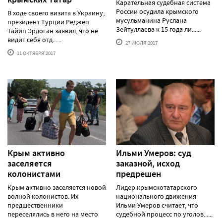
Карательная судебная система
России осудила крымского
В ходе своего визита в Украину,
мусульманина Руслана
президент Турции Реджеп
Зейтуллаева к 15 года ли......
Тайип Эрдоган заявил, что не
видит себя отд......
27 ИЮЛЯ'2017
11 ОКТЯБРЯ'2017
Крым активно
Ильми Умеров: суд
заселяется
заказной, исход
колонистами
предрешен
Крым активно заселяется новой
Лидер крымскотатарского
волной колонистов. Их
национального движения
предшественники
Ильми Умеров считает, что
переселялись в него на место
судебной процесс по уголов......