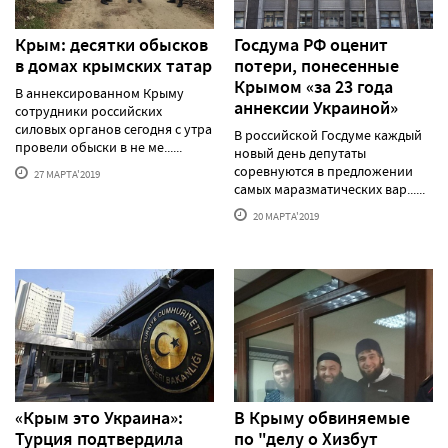
Крым: десятки обысков
Госдума РФ оценит
в домах крымских татар
потери, понесенные
Крымом «за 23 года
В аннексированном Крыму
аннексии Украиной»
сотрудники российских
силовых органов сегодня с утра
В российской Госдуме каждый
провели обыски в не ме......
новый день депутаты
соревнуются в предложении
27 МАРТА'2019
самых маразматических вар......
20 МАРТА'2019
«Крым это Украина»:
В Крыму обвиняемые
Турция подтвердила
по "делу о Хизбут