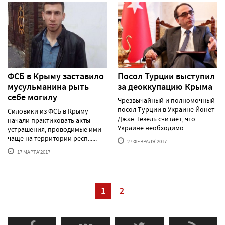
ФСБ в Крыму заставило
Посол Турции выступил
мусульманина рыть
за деоккупацию Крыма
себе могилу
Чрезвычайный и полномочный
посол Турции в Украине Йонет
Силовики из ФСБ в Крыму
Джан Тезель считает, что
начали практиковать акты
Украине необходимо......
устрашения, проводимые ими
чаще на территории респ......
27 ФЕВРАЛЯ'2017
17 МАРТА'2017
1
2