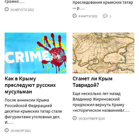
громко......
преследования крымских татар
— р......
24 АВГУСТА'2022
6 МАРТА'2022
1
Как в Крыму
Станет ли Крым
преследуют русских
Тавридой?
мусульман
Еще несколько лет назад
Владимир Жириновский
После аннексии Крыма
предложил вернуть Крыму
Российской Федерацией
«историческое название&r......
десятки крымских татар стали
фигурантами уголовных дел.
19 СЕНТЯБРЯ'2019
И......
29 ИЮЛЯ'2021