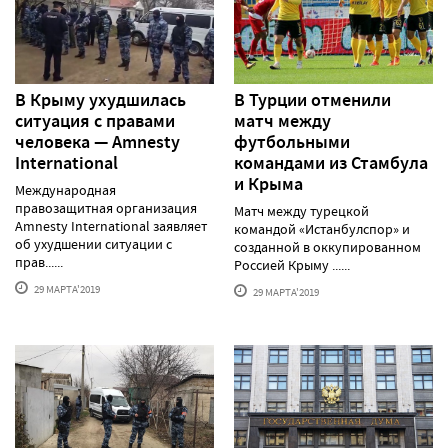
В Крыму ухудшилась
В Турции отменили
ситуация с правами
матч между
человека — Amnesty
футбольными
International
командами из Стамбула
и Крыма
Международная
правозащитная организация
Матч между турецкой
Amnesty International заявляет
командой «Истанбулспор» и
об ухудшении ситуации с
созданной в оккупированном
прав......
Россией Крыму ......
29 МАРТА'2019
29 МАРТА'2019