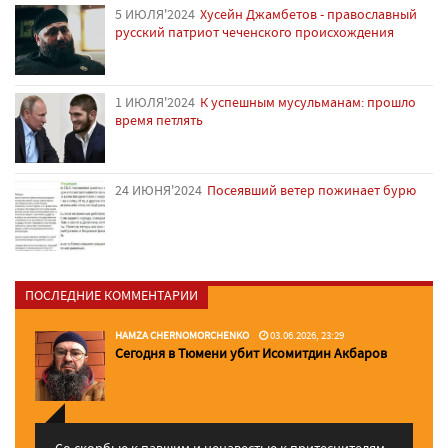
5 ИЮЛЯ'2024
Хусейн Джамбетов - православный
русский патриот чеченского происхождения
1 ИЮЛЯ'2024
К успешным мусульманам: прошло
время петлять
24 ИЮНЯ'2024
Посеявший ветер пожинает бурю
ПОСЛЕДНИЕ КОММЕНТАРИИ
HAMZA CHERNOMORCHENKO
03.06.2026, 23:29
Сегодня в Тюмени убит Исомитдин Акбаров
Со скорбью к павшим и ненавестью к притеснителям,