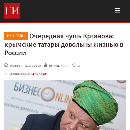
Очередная чушь Крганова:
ИХ НРАВЫ
крымские татары довольны жизнью в
России
 19 АПРЕЛЯ'2018 В 19:00
НУРУЛЬ ИМАН
 2
ИСТОЧНИК:
GOLOSISLAMA.COM