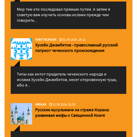
Мир тем кто последовал прямым путем. А затем я
советую вам изучить основы ислама прежде чем
говорить...
АЗЕР ГАСАНЛИ
02.09.2024, 19:12
Хусейн Джамбетов - православный русский
патриот чеченского происхождения
Типы как ентот предатель чеченского народа и
ислама Хусейн Джамбетов, несет откровенную чушь,
ибо я...
ARSLAN
11.06.2024, 02:50
Русские мусульмане на страже Корана:
pазвеивая мифы о Священной Книге