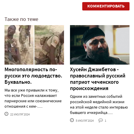
КОММЕНТИРОВАТЬ
Также по теме
Многополярность по-
Хусейн Джамбетов -
русски это людоедство.
православный русский
Буквально.
патриот чеченского
происхождения
Мы все уже привыкли к тому,
что если Россия налаживает
Одним из заметных событий
парнерские или союзнические
российской медийной жизни
отношения с кем-......
на этой неделе стало интервью
бывшего ичкерийца......
22 ИЮЛЯ'2024
5 ИЮЛЯ'2024
1