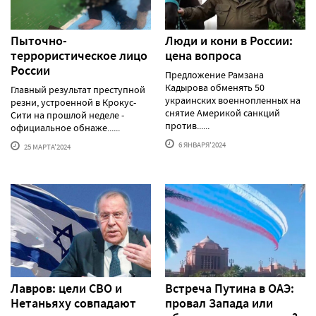
Пыточно-
Люди и кони в России:
террористическое лицо
цена вопроса
России
Предложение Рамзана
Кадырова обменять 50
Главный результат преступной
украинских военнопленных на
резни, устроенной в Крокус-
снятие Америкой санкций
Сити на прошлой неделе -
против......
официальное обнаже......
6 ЯНВАРЯ'2024
25 МАРТА'2024
Лавров: цели СВО и
Встреча Путина в ОАЭ:
Нетаньяху совпадают
провал Запада или