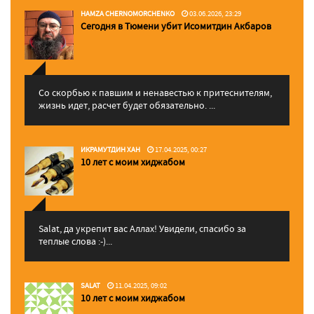
HAMZA CHERNOMORCHENKO
03.06.2026, 23:29
Сегодня в Тюмени убит Исомитдин Акбаров
Со скорбью к павшим и ненавестью к притеснителям,
жизнь идет, расчет будет обязательно. ...
ИКРАМУТДИН ХАН
17.04.2025, 00:27
10 лет с моим хиджабом
Salat, да укрепит вас Аллаx! Увидели, спасибо за
теплые слова :-)...
SALAT
11.04.2025, 09:02
10 лет с моим хиджабом