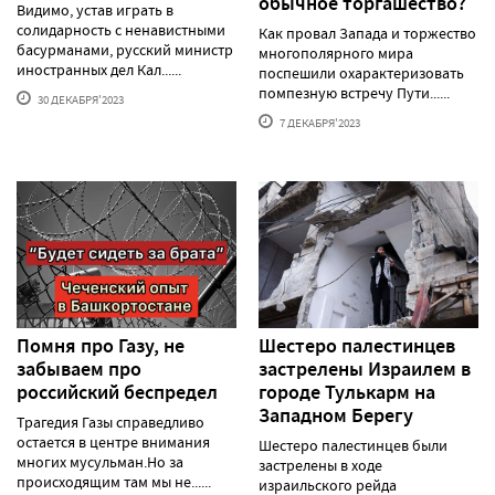
обычное торгашество?
Видимо, устав играть в
солидарность с ненавистными
Как провал Запада и торжество
басурманами, русский министр
многополярного мира
иностранных дел Кал......
поспешили охарактеризовать
помпезную встречу Пути......
30 ДЕКАБРЯ'2023
7 ДЕКАБРЯ'2023
Помня про Газу, не
Шестеро палестинцев
забываем про
застрелены Израилем в
российский беспредел
городе Тулькарм на
Западном Берегу
Трагедия Газы справедливо
остается в центре внимания
Шестеро палестинцев были
многих мусульман.Но за
застрелены в ходе
происходящим там мы не......
израильского рейда