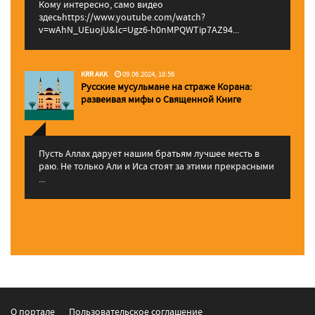
Кому интересно, само видео
здесьhttps://www.youtube.com/watch?
v=wAhN_UEuojU&lc=Ugz6-h0nMPQWTip7AZ94...
KRR AKK
09.06.2024, 18:56
Русские мусульмане на страже Корана:
pазвеивая мифы о Священной Книге
Пусть Аллах дарует нашим братьям лучшее месть в
раю. Не только Али и Иса стоят за этими прекрасными
...
О портале
Пользовательское соглашение