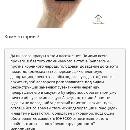
Комментарии
2
Да ни слова правды в этом пассаже нет. Помимо всего
прочего, и без того упоминаемого в статье (репрессии
против коренного народа, голодовки, доведение до смерти
пожилых крымских татар, переживших сталинскую
депортацию, аресты за якобы подрывную деят-ть), ещё и с
архитектурой варварски расправляются: под видом
реконструкции заменяют аутентичную черепицу,
превращают его в какую-то бутафорию, с оригиналом уже
ничего общую не имеющую. А ведь это, на моей памяти,
едва ли не последний уцелевший памятник архитектуры,
оставшийся со времён сталинских депортации и геноцида -
и над тем издеваются... Солидарен с Украиной, подающей
обоснованные жалобы в ЮНЕСКО относительно этого
крайне сомнительного "реконструкционного"
мероприятия...