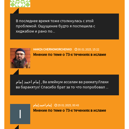
В последнее время тоже столкнулась с этой
проблемой. Ощущение будто я поспешила с
хиджабом и рано по...
HAMZA CHERNOMORCHENKO
30.01.2025, 15:22
Мнение по теме о 73-х течениях в исламе
إمام احمد إمام , Ва алейкум ассалам ва рахматуЛлахи
ва баракятух! Спасибо брат за то что попробовал ...
إمام احمد إمام
29.01.2025, 00:43
Мнение по теме о 73-х течениях в исламе