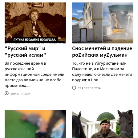
"Русский мир" и
Снос мечетей и падение
"русский ислам"
роZийских муZульман
За последнее время в
То, что не в Уйгуристане или
русскоязычной
Палестине, а в Московии за
информационной среде имели
одну неделю снесли две мечети
места два возможно не особо
подряд: в Нов......
приметных......
19 АПРЕЛЯ'2024
19 ИЮНЯ'2024