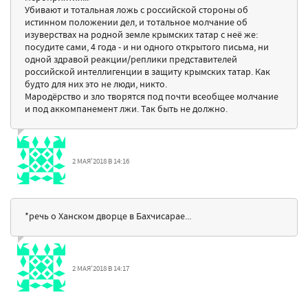
Убивают и тотальная ложь с российской стороны об
истинном положении дел, и тотальное молчание об
изуверствах на родной земле крымских татар с неё же:
посудите сами, 4 года - и ни одного открытого письма, ни
одной здравой реакции/реплики представителей
российской интеллигенции в защиту крымских татар. Как
будто для них это не люди, никто.
Мародёрство и зло творятся под почти всеобщее молчание
и под аккомпанемент лжи. Так быть не должно.
2 МАЯ'2018 В 14:16
*речь о Ханском дворце в Бахчисарае...
2 МАЯ'2018 В 14:17