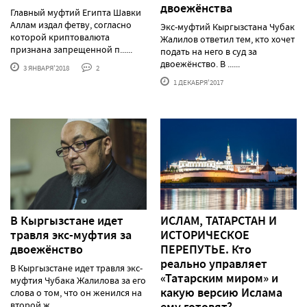
двоежёнства
Главный муфтий Египта Шавки
Аллам издал фетву, согласно
Экс-муфтий Кыргызстана Чубак
которой криптовалюта
Жалилов ответил тем, кто хочет
признана запрещенной п......
подать на него в суд за
двоежёнство. В ......
3 ЯНВАРЯ'2018
2
1 ДЕКАБРЯ'2017
В Кыргызстане идет
ИСЛАМ, ТАТАРСТАН И
травля экс-муфтия за
ИСТОРИЧЕСКОЕ
двоежёнство
ПЕРЕПУТЬЕ. Кто
реально управляет
В Кыргызстане идет травля экс-
«Татарским миром» и
муфтия Чубака Жалилова за его
какую версию Ислама
слова о том, что он женился на
второй ж......
ему готовят?