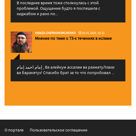
В последнее время тоже столкнулась с этой
проблемой. Ощущение будто я поспешила с
хиджабом и рано по...
HAMZA CHERNOMORCHENKO
30.01.2025, 15:22
Мнение по теме о 73-х течениях в исламе
إمام احمد إمام , Ва алейкум ассалам ва рахматуЛлахи
ва баракятух! Спасибо брат за то что попробовал ...
О портале
Пользовательское соглашение