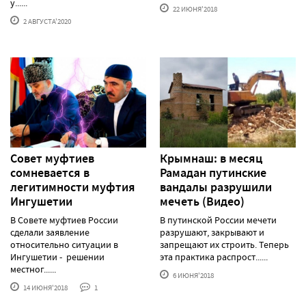
у......
22 ИЮНЯ'2018
2 АВГУСТА'2020
Совет муфтиев
Крымнаш: в месяц
сомневается в
Рамадан путинские
легитимности муфтия
вандалы разрушили
Ингушетии
мечеть (Видео)
В Совете муфтиев России
В путинской России мечети
сделали заявление
разрушают, закрывают и
относительно ситуации в
запрещают их строить. Теперь
Ингушетии - решении
эта практика распрост......
местног......
6 ИЮНЯ'2018
14 ИЮНЯ'2018
1