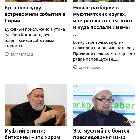
Крганова вдруг
Новые разборки в
встревожили события в
муфтиятских кругах,
Сирии
или рассказ о том, кого
и куда послали имамы
Духовный прислужник Путина
...
Альбир Крганов вдруг
встревожился событиями в
Всему свое время: муфтия
Сирии. Н......
Башкирии попросили на выход
Причиной недовольства целого
16 АПРЕЛЯ'2018
ряда имамов Духовн......
15 МАРТА'2018
Муфтий Египта:
Экс-муфтий не боится
биткоины – это харам
преследования из-за