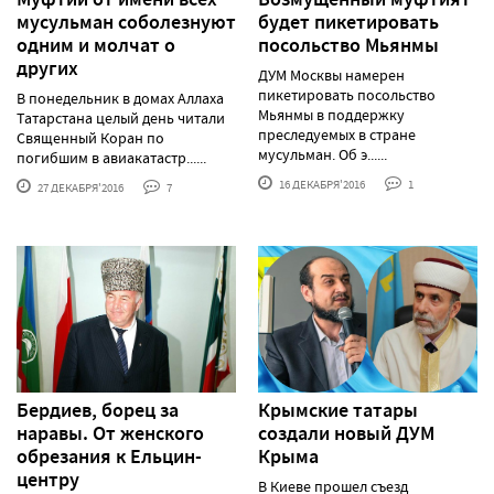
мусульман соболезнуют
будет пикетировать
одним и молчат о
посольство Мьянмы
других
ДУМ Москвы намерен
пикетировать посольство
В понедельник в домах Аллаха
Мьянмы в поддержку
Татарстана целый день читали
преследуемых в стране
Священный Коран по
мусульман. Об э......
погибшим в авиакатастр......
16 ДЕКАБРЯ'2016
1
27 ДЕКАБРЯ'2016
7
Бердиев, борец за
Крымские татары
наравы. От женского
создали новый ДУМ
обрезания к Ельцин-
Крыма
центру
В Киеве прошел съезд