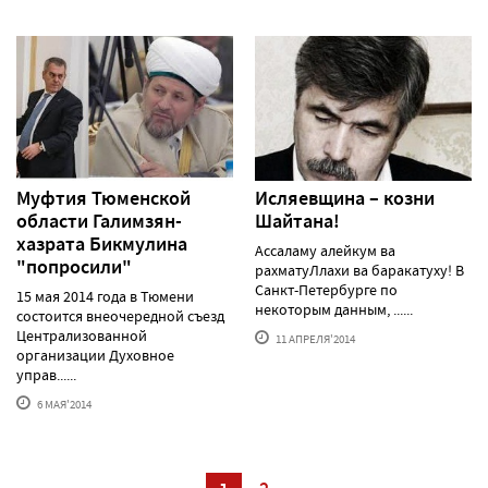
Муфтия Тюменской
Исляевщина – козни
области Галимзян-
Шайтана!
хазрата Бикмулина
Ассаламу алейкум ва
"попросили"
рахматуЛлахи ва баракатуху! В
Санкт-Петербурге по
15 мая 2014 года в Тюмени
некоторым данным, ......
состоится внеочередной съезд
Централизованной
11 АПРЕЛЯ'2014
организации Духовное
управ......
6 МАЯ'2014