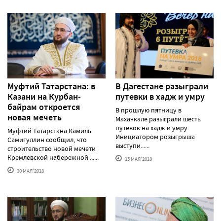
Муфтий Татарстана: в
В Дагестане разыграли
Казани на Курбан-
путевки в хадж и умру
байрам откроется
В прошлую пятницу в
новая мечеть
Махачкале разыграли шесть
путевок на хадж и умру.
Муфтий Татарстана Камиль
Инициатором розыгрыша
Самигуллин сообщил, что
выступи......
строительство новой мечети
Кремлевской набережной ......
15 МАЯ'2018
30 МАЯ'2018