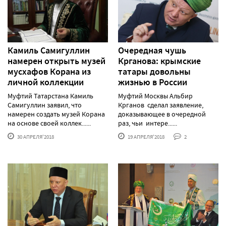
Камиль Самигуллин
Очередная чушь
намерен открыть музей
Крганова: крымские
мусхафов Корана из
татары довольны
личной коллекции
жизнью в России
Муфтий Татарстана Камиль
Муфтий Москвы Альбир
Самигуллин заявил, что
Крганов сделал заявление,
намерен создать музей Корана
доказывающее в очередной
на основе своей коллек......
раз, чьи интере......
30 АПРЕЛЯ'2018
19 АПРЕЛЯ'2018
2