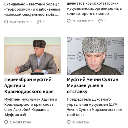
делегатов крымскотатарских
Скандально известный борец с
мусульманских организаций, в
«терроризмом» и озабоченный
ходе которого на матер......
«женской сексуальностью&r......
21 НОЯБРЯ'2016
1
15 ДЕКАБРЯ'2016
2
Переизбран муфтий
Муфтий Чечни Султан
Адыгеи и
Мирзаев ушел в
Краснодарского края
отставку
Муфтием мусульман Адыгеи и
Председатель Духовного
Краснодарского края снова
управления мусульман (ДУМ)
стал Аскарбий Карданов.
Чечни Султан Мирзаев оставил
Муфтия изб......
свой пост......
21 НОЯБРЯ'2016
5 ИЮНЯ'2014