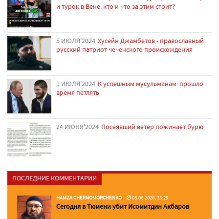
и турок в Вене: кто и что за этим стоит?
5 ИЮЛЯ'2024
Хусейн Джамбетов - православный
русский патриот чеченского происхождения
1 ИЮЛЯ'2024
К успешным мусульманам: прошло
время петлять
24 ИЮНЯ'2024
Посеявший ветер пожинает бурю
ПОСЛЕДНИЕ КОММЕНТАРИИ
HAMZA CHERNOMORCHENKO
03.06.2026, 23:29
Сегодня в Тюмени убит Исомитдин Акбаров