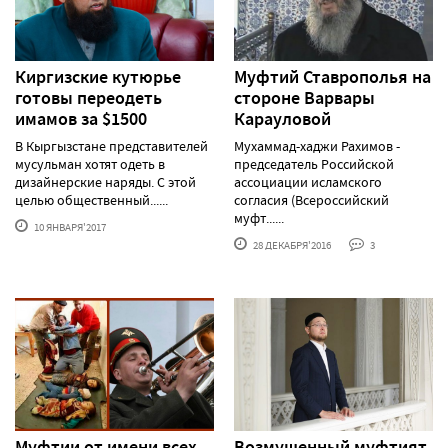
Киргизские кутюрье
Муфтий Ставрополья на
готовы переодеть
стороне Варвары
имамов за $1500
Карауловой
В Кыргызстане представителей
Мухаммад-хаджи Рахимов -
мусульман хотят одеть в
председатель Российской
дизайнерские наряды. С этой
ассоциации исламского
целью общественный......
согласия (Всероссийский
муфт......
10 ЯНВАРЯ'2017
28 ДЕКАБРЯ'2016
3
Муфтии от имени всех
Возмущенный муфтият