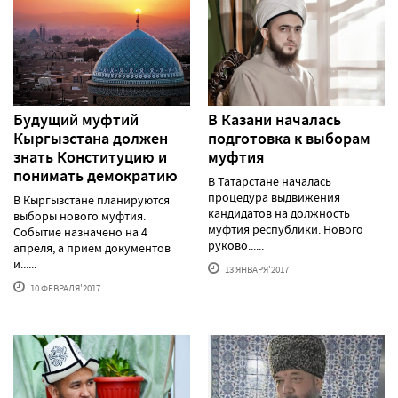
Будущий муфтий
В Казани началась
Кыргызстана должен
подготовка к выборам
знать Конституцию и
муфтия
понимать демократию
В Татарстане началась
процедура выдвижения
В Кыргызстане планируются
кандидатов на должность
выборы нового муфтия.
муфтия республики. Нового
Событие назначено на 4
руково......
апреля, а прием документов
и......
13 ЯНВАРЯ'2017
10 ФЕВРАЛЯ'2017