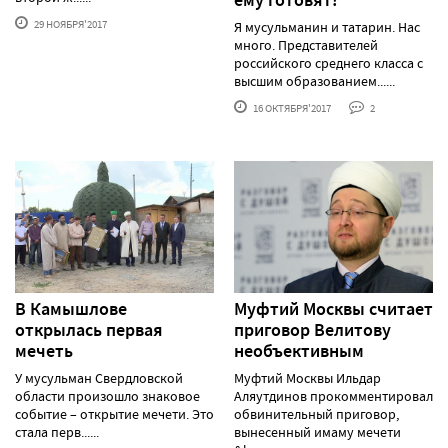
29 НОЯБРЯ'2017
Я мусульманин и татарин. Нас
много. Представителей
российского среднего класса с
высшим образованием......
16 ОКТЯБРЯ'2017
2
В Камышлове
Муфтий Москвы считает
открылась первая
приговор Велитову
мечеть
необъективным
У мусульман Свердловской
Муфтий Москвы Ильдар
области произошло знаковое
Аляутдинов прокомментировал
событие – открытие мечети. Это
обвинительный приговор,
стала перв......
вынесенный имаму мечети