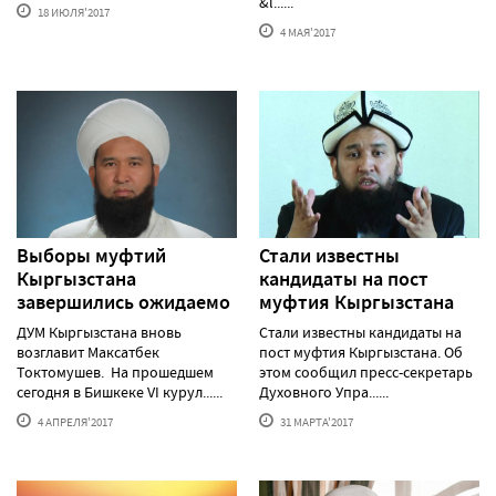
&l......
18 ИЮЛЯ'2017
4 МАЯ'2017
Выборы муфтий
Стали известны
Кыргызстана
кандидаты на пост
завершились ожидаемо
муфтия Кыргызстана
ДУМ Кыргызстана вновь
Стали известны кандидаты на
возглавит Максатбек
пост муфтия Кыргызстана. Об
Токтомушев. На прошедшем
этом сообщил пресс-секретарь
сегодня в Бишкеке VI курул......
Духовного Упра......
4 АПРЕЛЯ'2017
31 МАРТА'2017