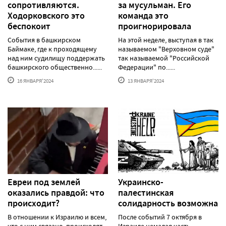
сопротивляются.
за мусульман. Его
Ходорковского это
команда это
беспокоит
проигнорировала
События в башкирском
На этой неделе, выступая в так
Баймаке, где к проходящему
называемом "Верховном суде"
над ним судилищу поддержать
так называемой "Российской
башкирского общественно......
Федерации" по......
16 ЯНВАРЯ'2024
13 ЯНВАРЯ'2024
Евреи под землей
Украинско-
оказались правдой: что
палестинская
происходит?
солидарность возможна
В отношении к Израилю и всем,
После событий 7 октября в