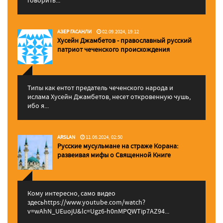
АЗЕР ГАСАНЛИ
02.09.2024, 19:12
Хусейн Джамбетов - православный русский
патриот чеченского происхождения
Типы как ентот предатель чеченского народа и
ислама Хусейн Джамбетов, несет откровенную чушь,
ибо я...
ARSLAN
11.06.2024, 02:50
Русские мусульмане на страже Корана:
pазвеивая мифы о Священной Книге
Кому интересно, само видео
здесьhttps://www.youtube.com/watch?
v=wAhN_UEuojU&lc=Ugz6-h0nMPQWTip7AZ94...