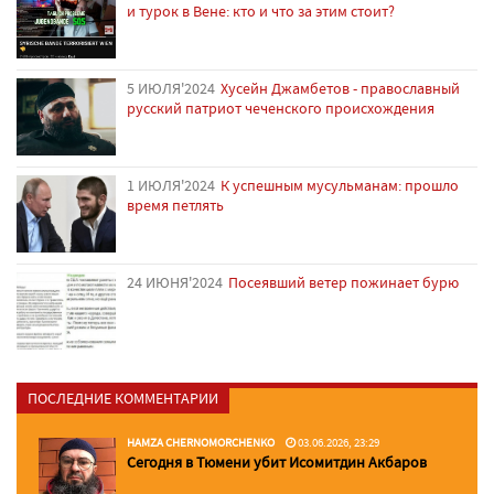
и турок в Вене: кто и что за этим стоит?
5 ИЮЛЯ'2024
Хусейн Джамбетов - православный
русский патриот чеченского происхождения
1 ИЮЛЯ'2024
К успешным мусульманам: прошло
время петлять
24 ИЮНЯ'2024
Посеявший ветер пожинает бурю
ПОСЛЕДНИЕ КОММЕНТАРИИ
HAMZA CHERNOMORCHENKO
03.06.2026, 23:29
Сегодня в Тюмени убит Исомитдин Акбаров