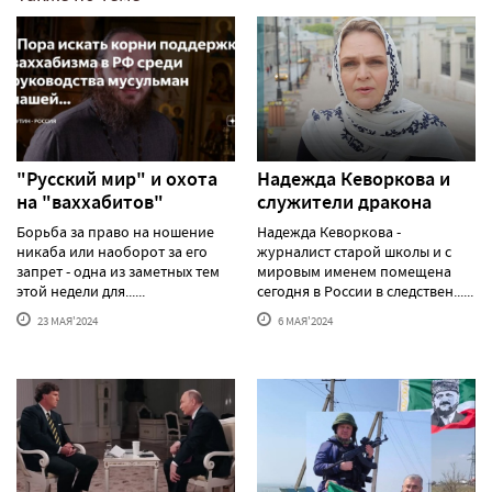
"Русский мир" и охота
Надежда Кеворкова и
на "ваххабитов"
служители дракона
Борьба за право на ношение
Надежда Кеворкова -
никаба или наоборот за его
журналист старой школы и с
запрет - одна из заметных тем
мировым именем помещена
этой недели для......
сегодня в России в следствен......
23 МАЯ'2024
6 МАЯ'2024