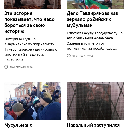
Эта история
Дело Тавдирякова как
показывает, что надо
зеркало роZийских
бороться за свою
муZульман
историю
Отвечая Расулу Тавдирякову на
его обвинения Асламбека
Интервью Путина
Эжаева в том, что тот
американскому журналисту
поплатился за несоблюде......
Такеру Карлсону шокировало
многих на Западе тем,
31 ЯНВАРЯ'2024
насколько......
10 ФЕВРАЛЯ'2024
Мусульмане
Навальный заступился