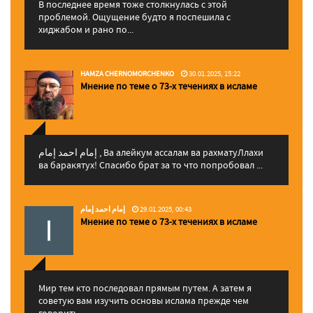
В последнее время тоже столкнулась с этой
проблемой. Ощущение будто я поспешила с
хиджабом и рано по...
HAMZA CHERNOMORCHENKO
30.01.2025, 15:22
Мнение по теме о 73-х течениях в исламе
إمام احمد إمام , Ва алейкум ассалам ва рахматуЛлахи
ва баракятух! Спасибо брат за то что попробовал ...
إمام احمد إمام
29.01.2025, 00:43
Мнение по теме о 73-х течениях в исламе
Мир тем кто последовал прямым путем. А затем я
советую вам изучить основы ислама прежде чем
говорить...