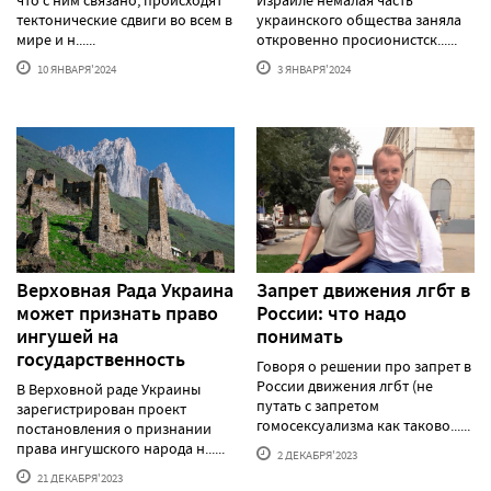
что с ним связано, происходят
Израиле немалая часть
тектонические сдвиги во всем в
украинского общества заняла
мире и н......
откровенно просионистск......
10 ЯНВАРЯ'2024
3 ЯНВАРЯ'2024
Верховная Рада Украина
Запрет движения лгбт в
может признать право
России: что надо
ингушей на
понимать
государственность
Говоря о решении про запрет в
России движения лгбт (не
В Верховной раде Украины
путать с запретом
зарегистрирован проект
гомосексуализма как таково......
постановления о признании
права ингушского народа н......
2 ДЕКАБРЯ'2023
21 ДЕКАБРЯ'2023