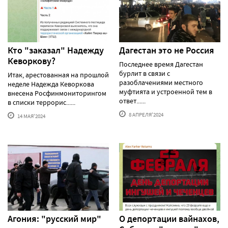
Кто "заказал" Надежду
Дагестан это не Россия
Кеворкову?
Последнее время Дагестан
бурлит в связи с
Итак, арестованная на прошлой
разоблачениями местного
неделе Надежда Кеворкова
муфтията и устроенной тем в
внесена Росфинмониторингом
ответ......
в списки террорис......
8 АПРЕЛЯ'2024
14 МАЯ'2024
Агония: "русский мир"
О депортации вайнахов,