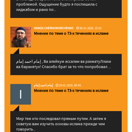
проблемой. Ощущение будто я поспешила с
хиджабом и рано по...
HAMZA CHERNOMORCHENKO
30.01.2025, 15:22
Мнение по теме о 73-х течениях в исламе
إمام احمد إمام , Ва алейкум ассалам ва рахматуЛлахи
ва баракятух! Спасибо брат за то что попробовал ...
إمام احمد إمام
29.01.2025, 00:43
Мнение по теме о 73-х течениях в исламе
Мир тем кто последовал прямым путем. А затем я
советую вам изучить основы ислама прежде чем
говорить...