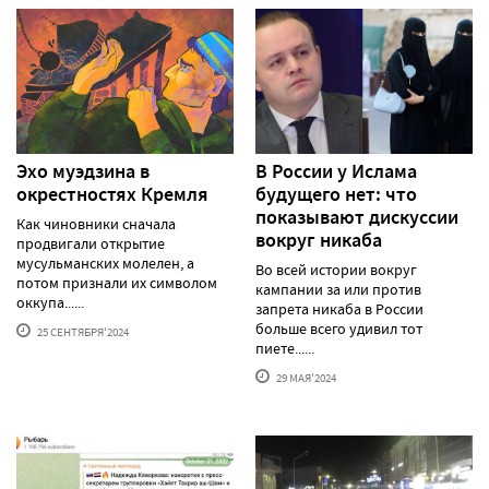
Эхо муэдзина в
В России у Ислама
окрестностях Кремля
будущего нет: что
показывают дискуссии
Как чиновники сначала
вокруг никаба
продвигали открытие
мусульманских молелен, а
Во всей истории вокруг
потом признали их символом
кампании за или против
оккупа......
запрета никаба в России
больше всего удивил тот
25 СЕНТЯБРЯ'2024
пиете......
29 МАЯ'2024