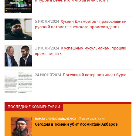
и турок в Вене: кто и что за этим стоит?
5 ИЮЛЯ'2024
Хусейн Джамбетов - православный
русский патриот чеченского происхождения
1 ИЮЛЯ'2024
К успешным мусульманам: прошло
время петлять
24 ИЮНЯ'2024
Посеявший ветер пожинает бурю
ПОСЛЕДНИЕ КОММЕНТАРИИ
HAMZA CHERNOMORCHENKO
03.06.2026, 23:29
Сегодня в Тюмени убит Исомитдин Акбаров