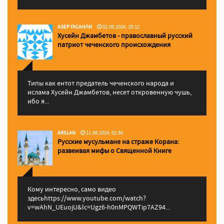
АЗЕР ГАСАНЛИ
02.09.2024, 19:12
Хусейн Джамбетов - православный русский
патриот чеченского происхождения
Типы как ентот предатель чеченского народа и
ислама Хусейн Джамбетов, несет откровенную чушь,
ибо я...
ARSLAN
11.06.2024, 02:50
Русские мусульмане на страже Корана:
pазвеивая мифы о Священной Книге
Кому интересно, само видео
здесьhttps://www.youtube.com/watch?
v=wAhN_UEuojU&lc=Ugz6-h0nMPQWTip7AZ94...