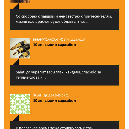
Со скорбью к павшим и ненавестью к притеснителям,
жизнь идет, расчет будет обязательно. ...
ИКРАМУТДИН ХАН
17.04.2025, 00:27
10 лет с моим хиджабом
Salat, да укрепит вас Аллаx! Увидели, спасибо за
теплые слова :-)...
SALAT
11.04.2025, 09:02
10 лет с моим хиджабом
В последнее время тоже столкнулась с этой