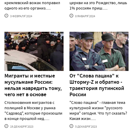
кремлевский вожак поправил
церкви на это Рождество, лишь
одного из его организ......
1% россиян приш......
3 ФЕВРАЛЯ'2024
8 ЯНВАРЯ'2024
Мигранты и местные
От "Слова пацана" к
мусульмане России:
Шторму-Z и обратно -
нельзя навредить тому,
траектория путинской
чего нет в основе
России
Столкновения мигрантов с
"Слово пацана" - главная тема
полицией в Москве у рынка
культурной жизни "русского
"Садовод", которые произошли
мира" сегодня. Что тут сказать?
в конце прошлой нед......
Какая жизн......
19 ДЕКАБРЯ'2023
5 ДЕКАБРЯ'2023