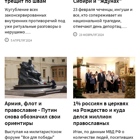
трещит по швам
Сибири и "ждунах"
Усугубление всех
23 февраля чеченцы, ингуши и
законсервированных
все, кто сопереживает их
внутренних противоречий под
национальной трагедии,
уже ритуальные разговоры о
отмечают день депортац......
нерушимо......
23 ФЕВРАЛЯ'2024
5 АПРЕЛЯ'2024
Армия, флот и
1% россиян в церквях
православие - Путин
на Рождество и куда
снова обозначил свои
делся миллион
ориентиры
православных
Выступая на милитаристском
Итак, по данным МВД РФ о
форуме "Все для победы"
количестве людей, посетивших