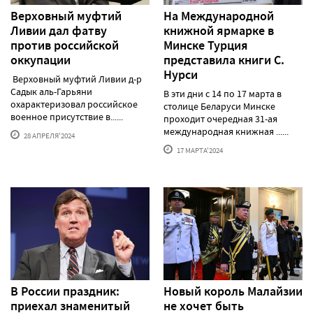
Верховный муфтий
На Международной
Ливии дал фатву
книжной ярмарке в
против российской
Минске Турция
оккупации
представила книги С.
Нурси
Верховный муфтий Ливии д-р
Садык аль-Гарьяни
В эти дни с 14 по 17 марта в
охарактеризовал российское
столице Беларуси Минске
военное присутствие в......
проходит очередная 31-ая
международная книжная ......
28 АПРЕЛЯ'2024
17 МАРТА'2024
В России праздник:
Новый король Малайзии
приехал знаменитый
не хочет быть