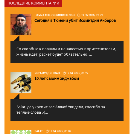
ПОСЛЕДНИЕ КОММЕНТАРИИ
HAMZA CHERNOMORCHENKO
03.06.2026, 23:29
Сегодня в Тюмени убит Исомитдин Акбаров
Со скорбью к павшим и ненавестью к притеснителям,
жизнь идет, расчет будет обязательно. ...
ИКРАМУТДИН ХАН
17.04.2025, 00:27
10 лет с моим хиджабом
Salat, да укрепит вас Аллаx! Увидели, спасибо за
теплые слова :-)...
SALAT
11.04.2025, 09:02