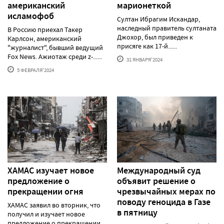
американский
марионеткой
исламофоб
Султан Ибрагим Искандар,
наследный правитель султаната
В Россию приехал Такер
Джохор, был приведен к
Карлсон, американский
присяге как 17-й......
"журналист", бывший ведущий
Fox News. Ажиотаж среди z-......
31 ЯНВАРЯ'2024
5 ФЕВРАЛЯ'2024
ХАМАС изучает новое
Международный суд
предложение о
объявит решение о
прекращении огня
чрезвычайных мерах по
поводу геноцида в Газе
ХАМАС заявил во вторник, что
в пятницу
получил и изучает новое
предложение о прекращении