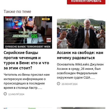
КОММЕНТИРОВАТЬ
Также по теме
Сирийские банды
Ассанж на свободе: нам
против чеченцев и
нечему радоваться
турок в Вене: кто и что
Основатель WikiLeaks Джулиан
за этим стоит?
Ассанж в среду, 26 июня, был
освобожден Федеральным
Читатель из Вены прислал нам
окружным судом США......
интересную информацию о
происходящих в последнее
28 ИЮНЯ'2024
время в столице Австр......
12 ИЮЛЯ'2024