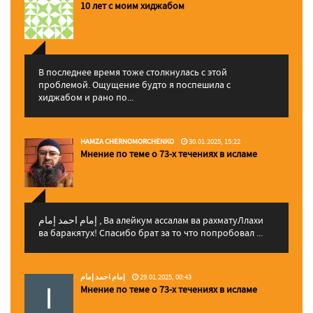
10 лет с моим хиджабом
В последнее время тоже столкнулась с этой
проблемой. Ощущение будто я поспешила с
хиджабом и рано по...
HAMZA CHERNOMORCHENKO
30.01.2025, 15:22
Мнение по теме о 73-х течениях в исламе
إمام احمد إمام , Ва алейкум ассалам ва рахматуЛлахи
ва баракятух! Спасибо брат за то что попробовал ...
إمام احمد إمام
29.01.2025, 00:43
Мнение по теме о 73-х течениях в исламе