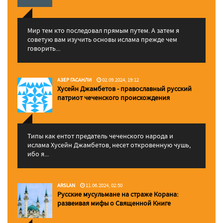
Мир тем кто последовал прямым путем. А затем я
советую вам изучить основы ислама прежде чем
говорить...
АЗЕР ГАСАНЛИ
02.09.2024, 19:12
Хусейн Джамбетов - православный русский
патриот чеченского происхождения
Типы как ентот предатель чеченского народа и
ислама Хусейн Джамбетов, несет откровенную чушь,
ибо я...
ARSLAN
11.06.2024, 02:50
Русские мусульмане на страже Корана:
pазвеивая мифы о Священной Книге