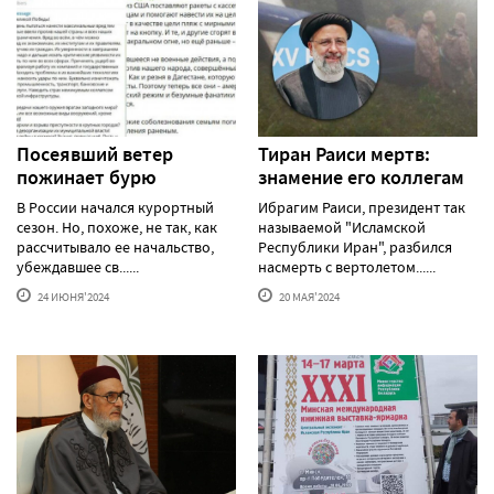
Посеявший ветер
Тиран Раиси мертв:
пожинает бурю
знамение его коллегам
В России начался курортный
Ибрагим Раиси, президент так
сезон. Но, похоже, не так, как
называемой "Исламской
рассчитывало ее начальство,
Республики Иран", разбился
убеждавшее св......
насмерть с вертолетом......
24 ИЮНЯ'2024
20 МАЯ'2024