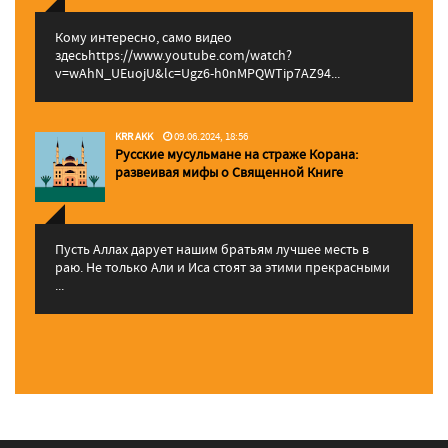
Кому интересно, само видео
здесьhttps://www.youtube.com/watch?
v=wAhN_UEuojU&lc=Ugz6-h0nMPQWTip7AZ94...
KRR AKK
09.06.2024, 18:56
Русские мусульмане на страже Корана:
pазвеивая мифы о Священной Книге
Пусть Аллах дарует нашим братьям лучшее месть в
раю. Не только Али и Иса стоят за этими прекрасными
...