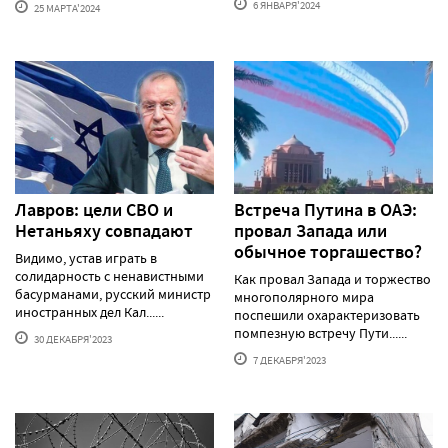
6 ЯНВАРЯ'2024
25 МАРТА'2024
Лавров: цели СВО и
Встреча Путина в ОАЭ:
Нетаньяху совпадают
провал Запада или
обычное торгашество?
Видимо, устав играть в
солидарность с ненавистными
Как провал Запада и торжество
басурманами, русский министр
многополярного мира
иностранных дел Кал......
поспешили охарактеризовать
помпезную встречу Пути......
30 ДЕКАБРЯ'2023
7 ДЕКАБРЯ'2023