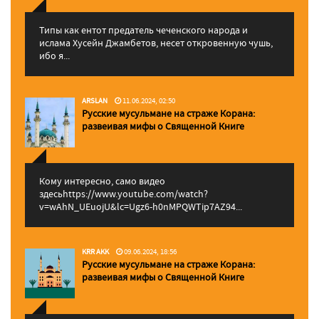
Типы как ентот предатель чеченского народа и
ислама Хусейн Джамбетов, несет откровенную чушь,
ибо я...
ARSLAN
11.06.2024, 02:50
Русские мусульмане на страже Корана:
pазвеивая мифы о Священной Книге
Кому интересно, само видео
здесьhttps://www.youtube.com/watch?
v=wAhN_UEuojU&lc=Ugz6-h0nMPQWTip7AZ94...
KRR AKK
09.06.2024, 18:56
Русские мусульмане на страже Корана:
pазвеивая мифы о Священной Книге