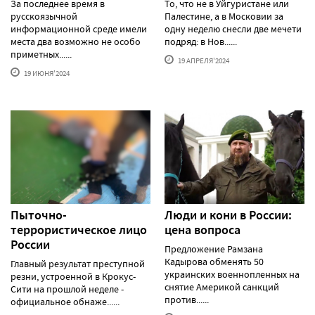
За последнее время в
То, что не в Уйгуристане или
русскоязычной
Палестине, а в Московии за
информационной среде имели
одну неделю снесли две мечети
места два возможно не особо
подряд: в Нов......
приметных......
19 АПРЕЛЯ'2024
19 ИЮНЯ'2024
Пыточно-
Люди и кони в России:
террористическое лицо
цена вопроса
России
Предложение Рамзана
Кадырова обменять 50
Главный результат преступной
украинских военнопленных на
резни, устроенной в Крокус-
снятие Америкой санкций
Сити на прошлой неделе -
против......
официальное обнаже......