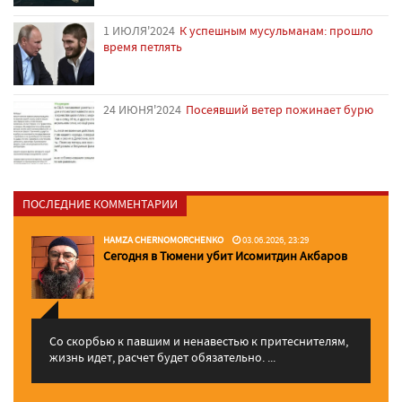
1 ИЮЛЯ'2024
К успешным мусульманам: прошло
время петлять
24 ИЮНЯ'2024
Посеявший ветер пожинает бурю
ПОСЛЕДНИЕ КОММЕНТАРИИ
HAMZA CHERNOMORCHENKO
03.06.2026, 23:29
Сегодня в Тюмени убит Исомитдин Акбаров
Со скорбью к павшим и ненавестью к притеснителям,
жизнь идет, расчет будет обязательно. ...