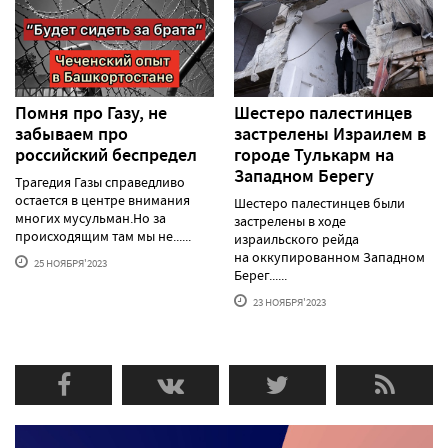
Помня про Газу, не
Шестеро палестинцев
забываем про
застрелены Израилем в
российский беспредел
городе Тулькарм на
Западном Берегу
Трагедия Газы справедливо
остается в центре внимания
Шестеро палестинцев были
многих мусульман.Но за
застрелены в ходе
происходящим там мы не......
израильского рейда
на оккупированном Западном
25 НОЯБРЯ'2023
Берег......
23 НОЯБРЯ'2023