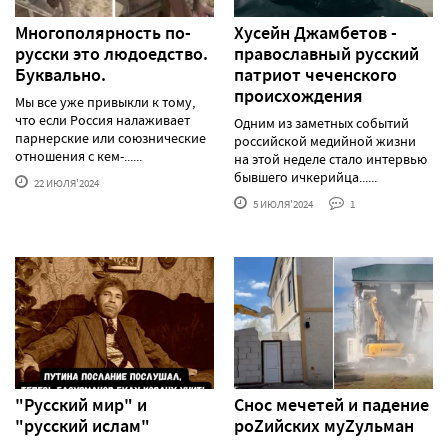
Многополярность по-
Хусейн Джамбетов -
русски это людоедство.
православный русский
Буквально.
патриот чеченского
происхождения
Мы все уже привыкли к тому,
что если Россия налаживает
Одним из заметных событий
парнерские или союзнические
российской медийной жизни
отношения с кем-......
на этой неделе стало интервью
бывшего ичкерийца......
22 ИЮЛЯ'2024
5 ИЮЛЯ'2024
1
"Русский мир" и
Снос мечетей и падение
"русский ислам"
роZийских муZульман