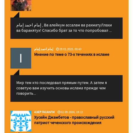
إمام احمد إمام , Ва алейкум ассалам ва рахматуЛлахи
ва баракятух! Спасибо брат за то что попробовал ...
إمام احمد إمام
29.01.2025, 00:43
Мнение по теме о 73-х течениях в исламе
Мир тем кто последовал прямым путем. А затем я
советую вам изучить основы ислама прежде чем
говорить...
АЗЕР ГАСАНЛИ
02.09.2024, 19:12
Хусейн Джамбетов - православный русский
патриот чеченского происхождения