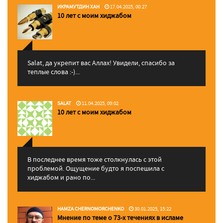
ИКРАМУТДИН ХАН
17.04.2025, 00:27
10 лет с моим хиджабом
Salat, да укрепит вас Аллаx! Увидели, спасибо за
теплые слова :-)...
SALAT
11.04.2025, 09:02
10 лет с моим хиджабом
В последнее время тоже столкнулась с этой
проблемой. Ощущение будто я поспешила с
хиджабом и рано по...
HAMZA CHERNOMORCHENKO
30.01.2025, 15:22
Мнение по теме о 73-х течениях в исламе