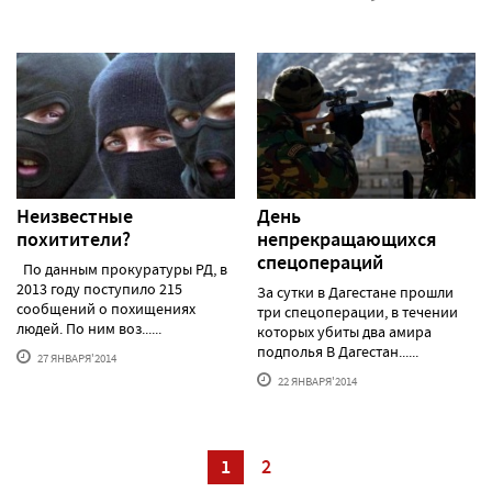
Неизвестные
День
похитители?
непрекращающихся
спецопераций
По данным прокуратуры РД, в
2013 году поступило 215
За сутки в Дагестане прошли
сообщений о похищениях
три спецоперации, в течении
людей. По ним воз......
которых убиты два амира
подполья В Дагестан......
27 ЯНВАРЯ'2014
22 ЯНВАРЯ'2014
1
2