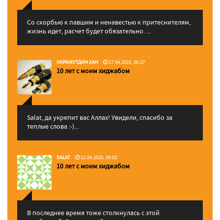
Со скорбью к павшим и ненавестью к притеснителям,
жизнь идет, расчет будет обязательно. ...
ИКРАМУТДИН ХАН
17.04.2025, 00:27
10 лет с моим хиджабом
Salat, да укрепит вас Аллаx! Увидели, спасибо за
теплые слова :-)...
SALAT
11.04.2025, 09:02
10 лет с моим хиджабом
В последнее время тоже столкнулась с этой