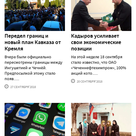
Передел границ и
Кадыров усиливает
новый план Кавказа от
свои экономические
Кремля
позиции
Вчера были официально
На этой неделе 18 сентября
пересмотрены границы между
стало известно, что ОАО
Ингушетией и Чечнёй.
«Чеченнефтехимпром», 100%
Предпосылкой этому стало
акций кото......
появ......
20 СЕНТЯБРЯ'2018
27 СЕНТЯБРЯ'2018