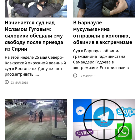
Начинается суд над
В Барнауле
Исламом Гуговым:
мусульманина
силовики обещали ему
отправили в колонию,
свободу после приезда
обвинив в экстремизме
из Сирии
Суд в Барнауле обвинил
гражданина Таджикистана
На этой неделе 25 мая Северо-
Самандара Гадоева в
Кавказский окружной военный
экстремизме. Его признали в......
суд в Ростове-на-Дону начнет
рассматривать......
17 МАЯ'2018
23 МАЯ'2018