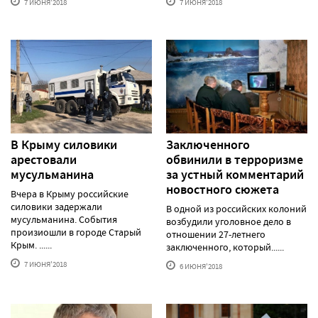
7 ИЮНЯ'2018
7 ИЮНЯ'2018
В Крыму силовики
Заключенного
арестовали
обвинили в терроризме
мусульманина
за устный комментарий
новостного сюжета
Вчера в Крыму российские
силовики задержали
В одной из российских колоний
мусульманина. События
возбудили уголовное дело в
произиошли в городе Старый
отношении 27-летнего
Крым. ......
заключенного, который......
7 ИЮНЯ'2018
6 ИЮНЯ'2018