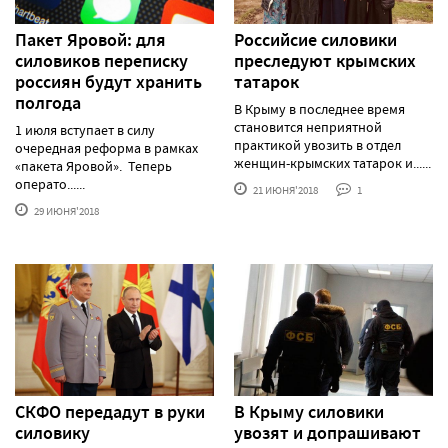
Пакет Яровой: для
Российсие силовики
силовиков переписку
преследуют крымских
россиян будут хранить
татарок
полгода
В Крыму в последнее время
становится неприятной
1 июля вступает в силу
практикой увозить в отдел
очередная реформа в рамках
женщин-крымских татарок и......
«пакета Яровой». Теперь
операто......
21 ИЮНЯ'2018
1
29 ИЮНЯ'2018
СКФО передадут в руки
В Крыму силовики
силовику
увозят и допрашивают