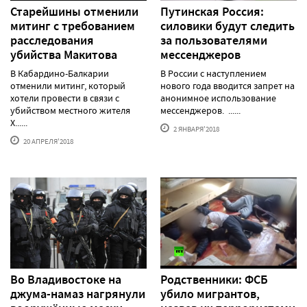
Старейшины отменили
Путинская Россия:
митинг с требованием
силовики будут следить
расследования
за пользователями
убийства Макитова
мессенджеров
В Кабардино-Балкарии
В России с наступлением
отменили митинг, который
нового года вводится запрет на
хотели провести в связи с
анонимное использование
убийством местного жителя
мессенджеров. ......
Х......
2 ЯНВАРЯ'2018
20 АПРЕЛЯ'2018
Во Владивостоке на
Родственники: ФСБ
джума-намаз нагрянули
убило мигрантов,