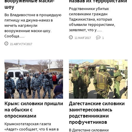
вооружённые маски-
назвав их террористами
шоу
Родственники убитых
силовиками граждан
Во Владивостоке в прошедшую
Таджикистана, которых
пятницу на джума-намаз в
объявили террористами,
мечеть нагрянули
заявляют, что у......
вооруженные маски-шоу.
Сообща......
11 МАЯ'2017
1
21 АВГУСТА'2017
Крым: силовики пришли
Дагестанские силовики
на обыски с
заинтересовались
опросниками
родственниками
профучетников
Крымскотатарская газета
«Авдет» сообщает, что 6 мая в
В Дагестане силовики