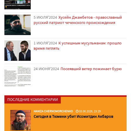
5 ИЮЛЯ'2024
Хусейн Джамбетов - православный
русский патриот чеченского происхождения
1 ИЮЛЯ'2024
К успешным мусульманам: прошло
время петлять
24 ИЮНЯ'2024
Посеявший ветер пожинает бурю
ПОСЛЕДНИЕ КОММЕНТАРИИ
HAMZA CHERNOMORCHENKO
03.06.2026, 23:29
Сегодня в Тюмени убит Исомитдин Акбаров