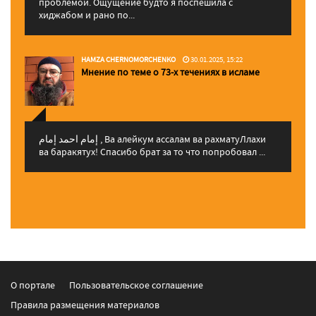
проблемой. Ощущение будто я поспешила с
хиджабом и рано по...
HAMZA CHERNOMORCHENKO
30.01.2025, 15:22
Мнение по теме о 73-х течениях в исламе
إمام احمد إمام , Ва алейкум ассалам ва рахматуЛлахи
ва баракятух! Спасибо брат за то что попробовал ...
О портале
Пользовательское соглашение
Правила размещения материалов