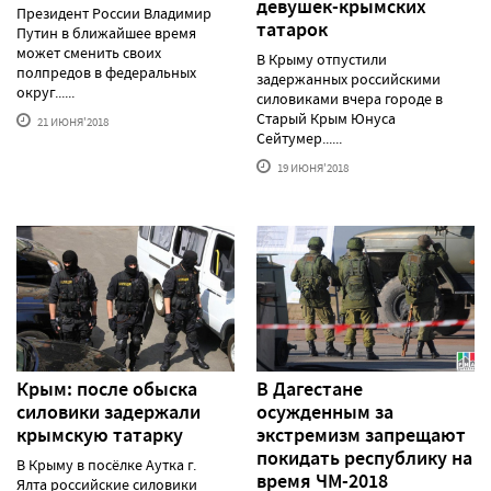
девушек-крымских
Президент России Владимир
татарок
Путин в ближайшее время
может сменить своих
В Крыму отпустили
полпредов в федеральных
задержанных российскими
округ......
силовиками вчера городе в
Старый Крым Юнуса
21 ИЮНЯ'2018
Сейтумер......
19 ИЮНЯ'2018
Крым: после обыска
В Дагестане
силовики задержали
осужденным за
крымскую татарку
экстремизм запрещают
покидать республику на
В Крыму в посёлке Аутка г.
время ЧМ-2018
Ялта российские силовики