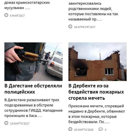
домах крымскотатарских
заинтересовались
мусульман ......
родственниками людей,
которые поставлены на так
8 МАЯ'2017
называемый пр......
28 АПРЕЛЯ'2017
В Дагестане обстреляли
В Дербенте из-за
полицейских
бездействия пожарных
сгорела мечеть
В Дагестане разыскивают трех
подозреваемых в обстреле
Прихожане мечети, сгоревшей
сотрудников ГИБДД. Нападение
недавно в Дербенте, обвиняют
произошло в Хаса......
в этом пожарных, которые
бездействовали. По......
13 МАРТА'2017
23 МАРТА'2016
3