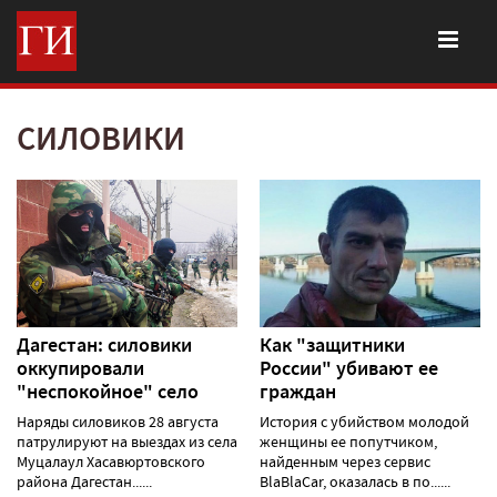
СИЛОВИКИ
Дагестан: силовики
Как "защитники
оккупировали
России" убивают ее
"неспокойное" село
граждан
Наряды силовиков 28 августа
История с убийством молодой
патрулируют на выездах из села
женщины ее попутчиком,
Муцалаул Хасавюртовского
найденным через сервис
района Дагестан......
BlaBlaCar, оказалась в по......