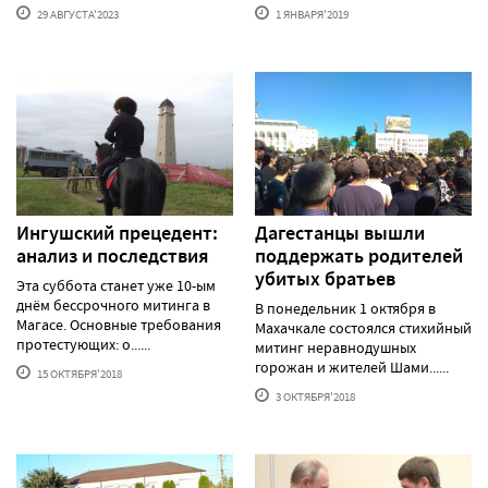
29 АВГУСТА'2023
1 ЯНВАРЯ'2019
Ингушский прецедент:
Дагестанцы вышли
анализ и последствия
поддержать родителей
убитых братьев
Эта суббота станет уже 10-ым
днём бессрочного митинга в
В понедельник 1 октября в
Магасе. Основные требования
Махачкале состоялся стихийный
протестующих: о......
митинг неравнодушных
горожан и жителей Шами......
15 ОКТЯБРЯ'2018
3 ОКТЯБРЯ'2018