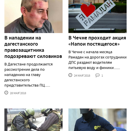
В нападении на
В Чечне проходит акция
дагестанского
«Напои постящегося»
правозащитника
В Чечне с начала месяца
подозревают силовиков
Рамадан на дорогах сотрудники
ДПС раздают водителям
В Дагестане продолжается
питьевую воду и финики.......
рассмотрение дела по
нападению на главу
24 МАЯ'2018
1
дагестанского
представительства ПЦ......
28 МАЯ'2018