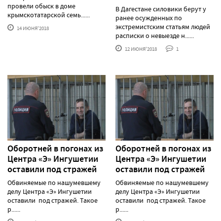
провели обыск в доме
В Дагестане силовики берут у
крымскотатарской семь......
ранее осужденных по
экстремистским статьям людей
14 ИЮНЯ'2018
расписки о невыезде н......
12 ИЮНЯ'2018
1
Оборотней в погонах из
Оборотней в погонах из
Центра «Э» Ингушетии
Центра «Э» Ингушетии
оставили под стражей
оставили под стражей
Обвиняемые по нашумевшему
Обвиняемые по нашумевшему
делу Центра «Э» Ингушетии
делу Центра «Э» Ингушетии
оставили под стражей. Такое
оставили под стражей. Такое
р......
р......