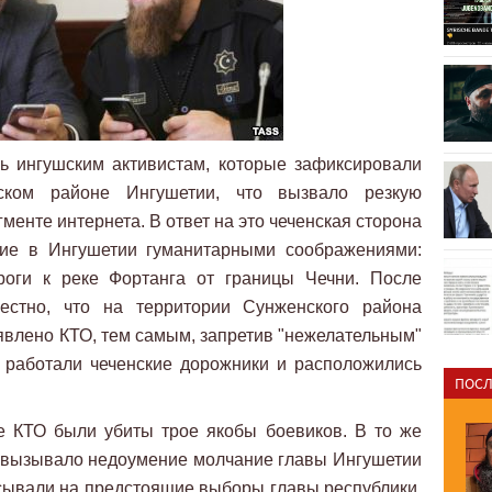
ь ингушским активистам, которые зафиксировали
ском районе Ингушетии, что вызвало резкую
менте интернета. В ответ на это чеченская сторона
ние в Ингушетии гуманитарными соображениями:
роги к реке Фортанга от границы Чечни. После
вестно, что на территории Сунженского района
влено КТО, тем самым, запретив "нежелательным"
е работали чеченские дорожники и расположились
ПОСЛ
де КТО были убиты трое якобы боевиков. В то же
 вызывало недоумение молчание главы Ингушетии
исывали на предстоящие выборы главы республики,