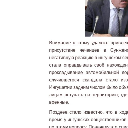
Внимание к этому удалось привлеч
присутствие чеченцев в Сунжен
негативную реакцию в ингушском сег
стала оправдывать своё нахожде
прокладывание автомобильной до
случившегося скандала стало из
Ингушетии задним числом было объя
лицам вступать на территорию, гд
военные.
Позднее стало известно, что в хо
время у ингушских общественников
по этому вопросу. Поначалу это сп