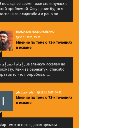
В последнее время тоже столкнулась с
этой проблемой. Ощущение будто я
поспешила с хиджабом и рано по...
HAMZA CHERNOMORCHENKO
30.01.2025, 15:22
Мнение по теме о 73-х течениях
в исламе
إمام احمد إما , Ва алейкум ассалам ва
рахматуЛлахи ва баракятух! Спасибо
брат за то что попробовал ...
إمام احمد إمام
29.01.2025, 00:43
Мнение по теме о 73-х течениях
в исламе
Мир тем кто последовал прямым