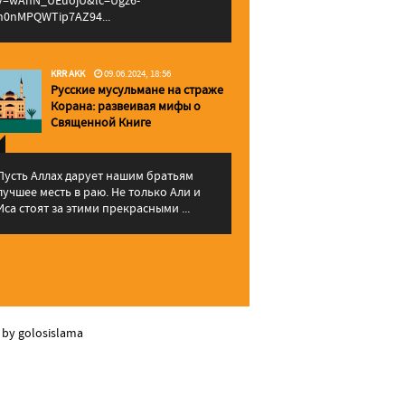
v=wAhN_UEuojU&lc=Ugz6-
h0nMPQWTip7AZ94...
KRR AKK
09.06.2024, 18:56
Русские мусульмане на страже
Корана: pазвеивая мифы о
Священной Книге
Пусть Аллах дарует нашим братьям
лучшее месть в раю. Не только Али и
Иса стоят за этими прекрасными ...
 by golosislama