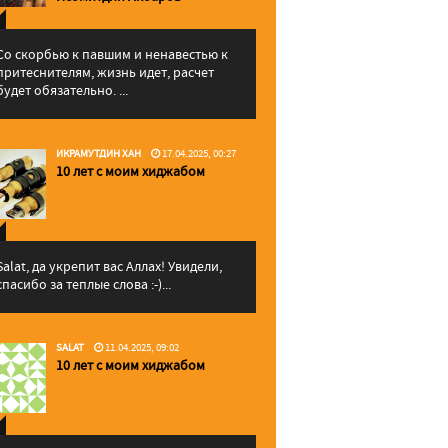
Со скорбью к павшим и ненавестью к
притеснителям, жизнь идет, расчет
будет обязательно. ...
ИКРАМУТДИН ХАН
17.04.2025, 00:27
10 лет с моим хиджабом
Salat, да укрепит вас Аллаx! Увидели,
спасибо за теплые слова :-)...
SALAT
11.04.2025, 09:02
10 лет с моим хиджабом