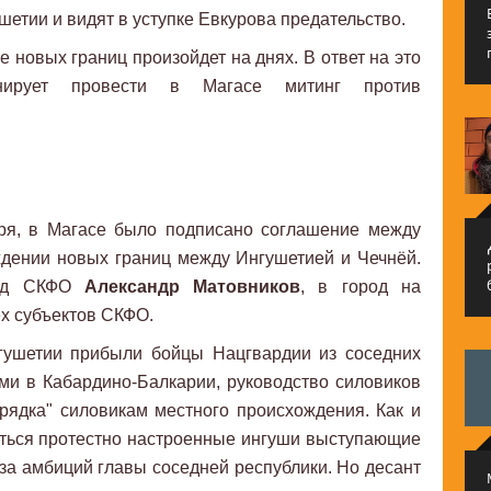
шетии и видят в уступке Евкурова предательство.
 новых границ произойдет на днях. В ответ на это
анирует провести в Магасе митинг против
ря, в Магасе было подписано соглашение между
م
дении новых границ между Ингушетией и Чечнёй.
ред СКФО
Александр Матовников
, в город на
х субъектов СКФО.
гушетии прибыли бойцы Нацгвардии из соседних
ями в Кабардино-Балкарии, руководство силовиков
рядка" силовикам местного происхождения. Как и
аться протестно настроенные ингуши выступающие
-за амбиций главы соседней республики. Но десант