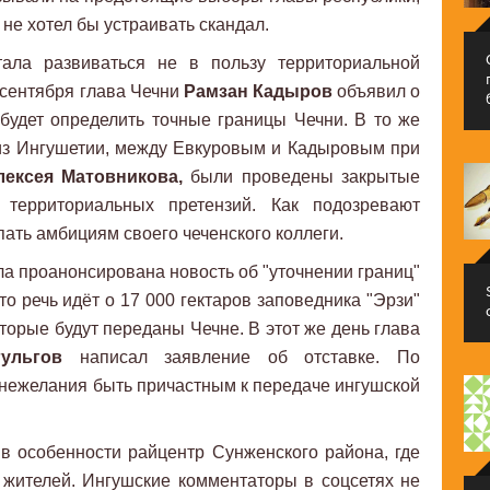
не хотел бы устраивать скандал.
ала развиваться не в пользу территориальной
 сентября глава Чечни
Рамзан Кадыров
объявил о
будет определить точные границы Чечни. В то же
из Ингушетии, между Евкуровым и Кадыровым при
лексея Матовникова,
были проведены закрытые
территориальных претензий. Как подозревают
пать амбициям своего чеченского коллеги.
ла проанонсирована новость об "уточнении границ"
о речь идёт о 17 000 гектаров заповедника "Эрзи"
торые будут переданы Чечне. В этот же день глава
ульгов
написал заявление об отставке. По
нежелания быть причастным к передаче ингушской
в особенности райцентр Сунженского района, где
жителей. Ингушские комментаторы в соцсетях не