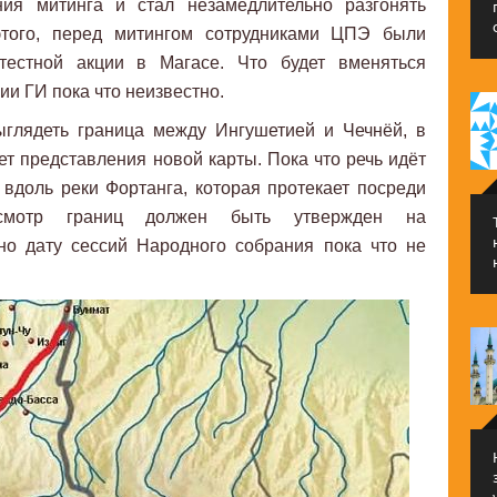
ния митинга и стал незамедлительно разгонять
этого, перед митингом сотрудниками ЦПЭ были
тестной акции в Магасе. Что будет вменяться
и ГИ пока что неизвестно.
ыглядеть граница между Ингушетией и Чечнёй, в
ет представления новой карты. Пока что речь идёт
ь вдоль реки Фортанга, которая протекает посреди
ресмотр границ должен быть утвержден на
но дату сессий Народного собрания пока что не