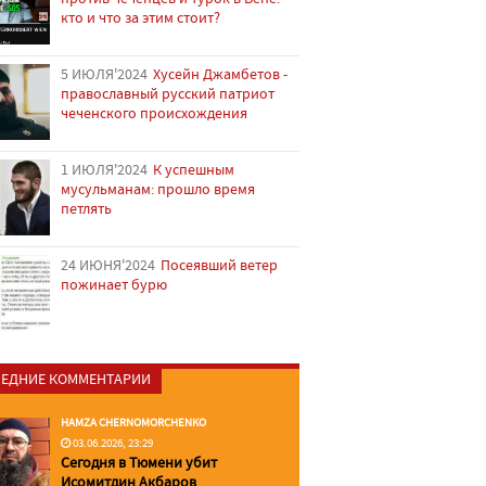
кто и что за этим стоит?
5 ИЮЛЯ'2024
Хусейн Джамбетов -
православный русский патриот
чеченского происхождения
1 ИЮЛЯ'2024
К успешным
мусульманам: прошло время
петлять
24 ИЮНЯ'2024
Посеявший ветер
пожинает бурю
ЕДНИЕ КОММЕНТАРИИ
HAMZA CHERNOMORCHENKO
03.06.2026, 23:29
Сегодня в Тюмени убит
Исомитдин Акбаров