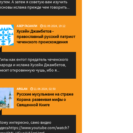
путем. А затем я советую вам изучить
основы ислама прежде чем говорить...
АЗЕР ГАСАНЛИ
02.09.2024, 19:12
Хусейн Джамбетов -
православный русский патриот
чеченского происхождения
Типы как ентот предатель чеченского
народа и ислама Хусейн Джамбетов,
несет откровенную чушь, ибо я...
ARSLAN
11.06.2024, 02:50
Русские мусульмане на страже
Корана: pазвеивая мифы о
Священной Книге
Кому интересно, само видео
здесьhttps://www.youtube.com/watch?