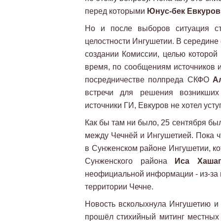
перед которыми
Юнус-бек Евкуров
Но и после выборов ситуация ст
целостности Ингушетии. В середине
создании Комиссии, целью которой 
время, по сообщениям источников 
посредничестве полпреда СКФО
А
встречи для решения возникших 
источники ГИ, Евкуров не хотел усту
Как бы там ни было, 25 сентября бы
между Чечнёй и Ингушетией. Пока чт
в Сунженском районе Ингушетии, ко
Сунженского района
Иса Хашаг
неофициальной информации - из-за 
территории Чечне.
Новость всколыхнула Ингушетию и 
прошёл стихийный митинг местных 