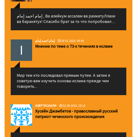
إمام احمد إمام , Ва алейкум ассалам ва рахматуЛлахи
ва баракятух! Спасибо брат за то что попробовал ...
إمام احمد إمام
29.01.2025, 00:43
Мнение по теме о 73-х течениях в исламе
Мир тем кто последовал прямым путем. А затем я
советую вам изучить основы ислама прежде чем
говорить...
АЗЕР ГАСАНЛИ
02.09.2024, 19:12
Хусейн Джамбетов - православный русский
патриот чеченского происхождения