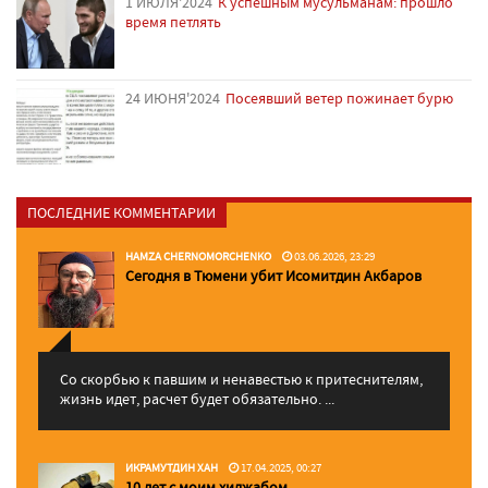
1 ИЮЛЯ'2024
К успешным мусульманам: прошло
время петлять
24 ИЮНЯ'2024
Посеявший ветер пожинает бурю
ПОСЛЕДНИЕ КОММЕНТАРИИ
HAMZA CHERNOMORCHENKO
03.06.2026, 23:29
Сегодня в Тюмени убит Исомитдин Акбаров
Со скорбью к павшим и ненавестью к притеснителям,
жизнь идет, расчет будет обязательно. ...
ИКРАМУТДИН ХАН
17.04.2025, 00:27
10 лет с моим хиджабом