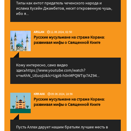
Типы как ентот предатель чеченского народа и
ислама Хусейн Джамбетов, несет откровенную чушь,
ибо я...
ARSLAN
11.06.2024, 02:50
Русские мусульмане на страже Корана:
pазвеивая мифы о Священной Книге
Кому интересно, само видео
здесьhttps://www.youtube.com/watch?
v=wAhN_UEuojU&lc=Ugz6-h0nMPQWTip7AZ94...
KRR AKK
09.06.2024, 18:56
Русские мусульмане на страже Корана:
pазвеивая мифы о Священной Книге
Пусть Аллах дарует нашим братьям лучшее месть в