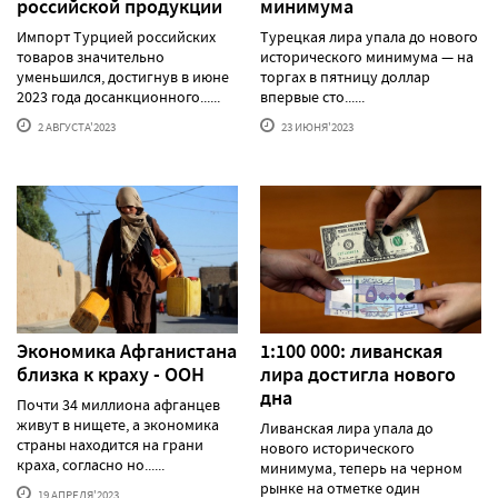
российской продукции
минимума
Импорт Турцией российских
Турецкая лира упала до нового
товаров значительно
исторического минимума — на
уменьшился, достигнув в июне
торгах в пятницу доллар
2023 года досанкционного......
впервые сто......
2 АВГУСТА'2023
23 ИЮНЯ'2023
Экономика Афганистана
1:100 000: ливанская
близка к краху - ООН
лира достигла нового
дна
Почти 34 миллиона афганцев
живут в нищете, а экономика
Ливанская лира упала до
страны находится на грани
нового исторического
краха, согласно но......
минимума, теперь на черном
рынке на отметке один
19 АПРЕЛЯ'2023