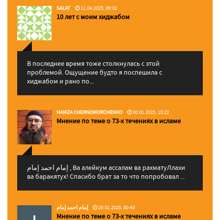
SALAT
11.04.2025, 09:02
10 лет с моим хиджабом
В последнее время тоже столкнулась с этой
проблемой. Ощущение будто я поспешила с
хиджабом и рано по...
HAMZA CHERNOMORCHENKO
30.01.2025, 15:22
Мнение по теме о 73-х течениях в исламе
إمام احمد إمام , Ва алейкум ассалам ва рахматуЛлахи
ва баракятух! Спасибо брат за то что попробовал ...
إمام احمد إمام
29.01.2025, 00:43
Мнение по теме о 73-х течениях в исламе