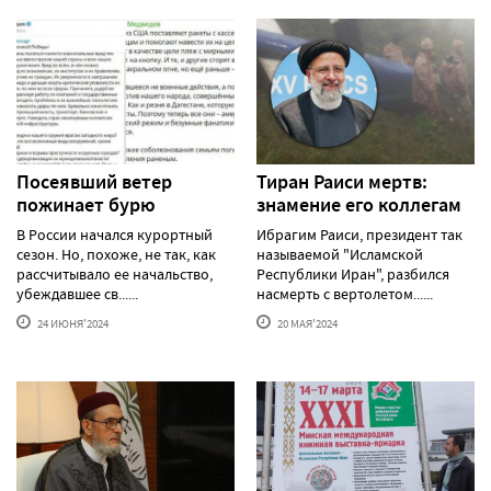
Посеявший ветер
Тиран Раиси мертв:
пожинает бурю
знамение его коллегам
В России начался курортный
Ибрагим Раиси, президент так
сезон. Но, похоже, не так, как
называемой "Исламской
рассчитывало ее начальство,
Республики Иран", разбился
убеждавшее св......
насмерть с вертолетом......
24 ИЮНЯ'2024
20 МАЯ'2024