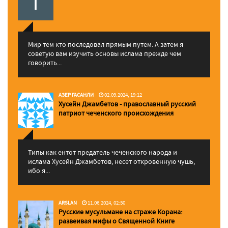
Мир тем кто последовал прямым путем. А затем я
советую вам изучить основы ислама прежде чем
говорить...
АЗЕР ГАСАНЛИ
02.09.2024, 19:12
Хусейн Джамбетов - православный русский
патриот чеченского происхождения
Типы как ентот предатель чеченского народа и
ислама Хусейн Джамбетов, несет откровенную чушь,
ибо я...
ARSLAN
11.06.2024, 02:50
Русские мусульмане на страже Корана:
pазвеивая мифы о Священной Книге