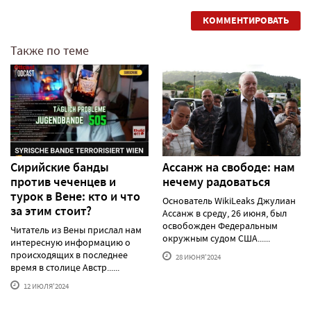
КОММЕНТИРОВАТЬ
Также по теме
Сирийские банды
Ассанж на свободе: нам
против чеченцев и
нечему радоваться
турок в Вене: кто и что
Основатель WikiLeaks Джулиан
за этим стоит?
Ассанж в среду, 26 июня, был
освобожден Федеральным
Читатель из Вены прислал нам
окружным судом США......
интересную информацию о
происходящих в последнее
28 ИЮНЯ'2024
время в столице Австр......
12 ИЮЛЯ'2024