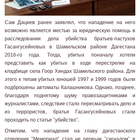
Сам Дациев ранее заявлял, что нападение на него
возможно является местью за юридическую помощь в
расследовании дела убийства братьев-пастухов
Гасангусейновых в Шамильском районе Дагестана
2016-го года. Тогда, убитых поначалу хотели
представить как убитых в ходе перестрелке на
кладбище села Гоор Хиндах Шамильского района. Для
этого к телам убитых юношей 1997 и 1999 годов были
подброшены автоматы Калашникова. Однако, позднее,
благодаря поднятому шуму правозащитниками и
журналистами, следствие стало пересматривать дело и
из террористов, братья Гасангусейновых стали
проходить по статье "убийство".
Отметим, что нападение на главу дагестанского
отделения "Мемориал" стал не первым "сигналом" в