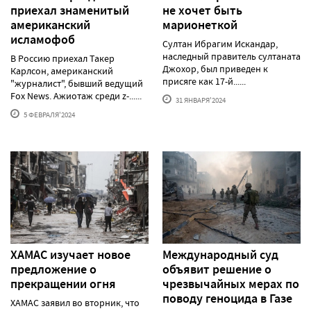
приехал знаменитый
не хочет быть
американский
марионеткой
исламофоб
Султан Ибрагим Искандар,
наследный правитель султаната
В Россию приехал Такер
Джохор, был приведен к
Карлсон, американский
присяге как 17-й......
"журналист", бывший ведущий
Fox News. Ажиотаж среди z-......
31 ЯНВАРЯ'2024
5 ФЕВРАЛЯ'2024
ХАМАС изучает новое
Международный суд
предложение о
объявит решение о
прекращении огня
чрезвычайных мерах по
поводу геноцида в Газе
ХАМАС заявил во вторник, что