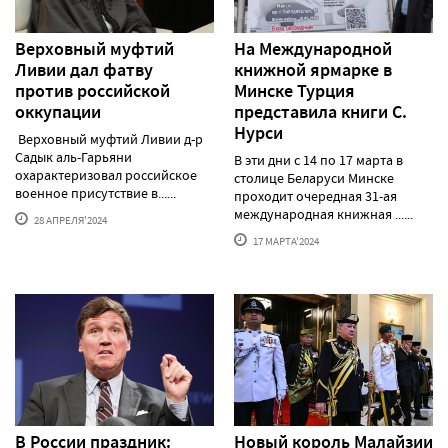
Верховный муфтий
На Международной
Ливии дал фатву
книжной ярмарке в
против российской
Минске Турция
оккупации
представила книги С.
Нурси
Верховный муфтий Ливии д-р
Садык аль-Гарьяни
В эти дни с 14 по 17 марта в
охарактеризовал российское
столице Беларуси Минске
военное присутствие в......
проходит очередная 31-ая
международная книжная ......
28 АПРЕЛЯ'2024
17 МАРТА'2024
В России праздник:
Новый король Малайзии