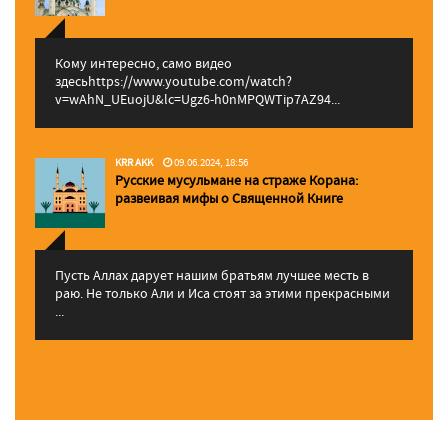
Кому интересно, само видео
здесьhttps://www.youtube.com/watch?
v=wAhN_UEuojU&lc=Ugz6-h0nMPQWTip7AZ94...
KRR AKK
09.06.2024, 18:56
Русские мусульмане на страже Корана:
pазвеивая мифы о Священной Книге
Пусть Аллах дарует нашим братьям лучшее месть в
раю. Не только Али и Иса стоят за этими прекрасными
...