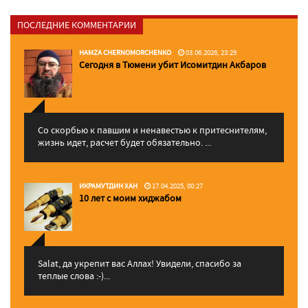
ПОСЛЕДНИЕ КОММЕНТАРИИ
HAMZA CHERNOMORCHENKO
03.06.2026, 23:29
Сегодня в Тюмени убит Исомитдин Акбаров
Со скорбью к павшим и ненавестью к притеснителям,
жизнь идет, расчет будет обязательно. ...
ИКРАМУТДИН ХАН
17.04.2025, 00:27
10 лет с моим хиджабом
Salat, да укрепит вас Аллаx! Увидели, спасибо за
теплые слова :-)...