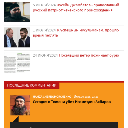
5 ИЮЛЯ'2024
Хусейн Джамбетов - православный
русский патриот чеченского происхождения
1 ИЮЛЯ'2024
К успешным мусульманам: прошло
время петлять
24 ИЮНЯ'2024
Посеявший ветер пожинает бурю
ПОСЛЕДНИЕ КОММЕНТАРИИ
HAMZA CHERNOMORCHENKO
03.06.2026, 23:29
Сегодня в Тюмени убит Исомитдин Акбаров