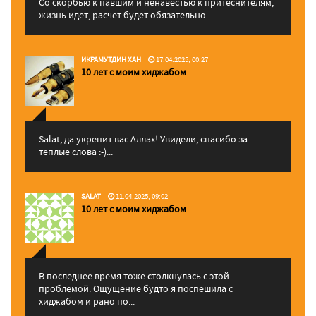
Со скорбью к павшим и ненавестью к притеснителям,
жизнь идет, расчет будет обязательно. ...
ИКРАМУТДИН ХАН
17.04.2025, 00:27
10 лет с моим хиджабом
Salat, да укрепит вас Аллаx! Увидели, спасибо за
теплые слова :-)...
SALAT
11.04.2025, 09:02
10 лет с моим хиджабом
В последнее время тоже столкнулась с этой
проблемой. Ощущение будто я поспешила с
хиджабом и рано по...