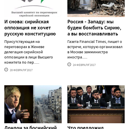
И снова: сирийская
Россия - Западу: мы
оппозиция не хочет
будем бомбить Сирию,
русскую конституцию
а вы восстанавливать
Присутствующая на
Газета Financial Times, пишет о
переговорах в Женеве
встрече, которую организовал
делегация сирийской
в Москве замминистра
оппозиции в лице Высшего
иностра......
комитета по пер......
24 ФЕВРАЛЯ'2017
28 ФЕВРАЛЯ'2017
Лондон за боснийский
Что предложил