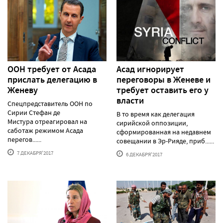
ООН требует от Асада
Асад игнорирует
прислать делегацию в
переговоры в Женеве и
Женеву
требует оставить его у
власти
Спецпредставитель ООН по
Сирии Стефан де
В то время как делегация
Мистура отреагировал на
сирийской оппозиции,
саботаж режимом Асада
сформированная на недавнем
перегов......
совещании в Эр-Рияде, приб......
7 ДЕКАБРЯ'2017
6 ДЕКАБРЯ'2017