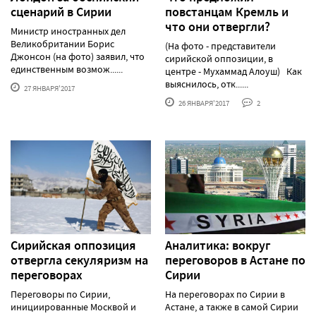
сценарий в Сирии
повстанцам Кремль и
что они отвергли?
Министр иностранных дел
Великобритании Борис
(На фото - представители
Джонсон (на фото) заявил, что
сирийской оппозиции, в
единственным возмож......
центре - Мухаммад Алоуш) Как
выяснилось, отк......
27 ЯНВАРЯ'2017
26 ЯНВАРЯ'2017
2
Сирийская оппозиция
Аналитика: вокруг
отвергла секуляризм на
переговоров в Астане по
переговорах
Сирии
Переговоры по Сирии,
На переговорах по Сирии в
инициированные Москвой и
Астане, а также в самой Сирии