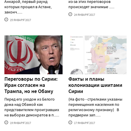
Анкарой, первый раунд
из-за этих переговоров
которых прошел в Астане,
происходят значимые ......
законч......
24 ЯНВАРЯ'2017
25 ЯНВАРЯ'2017
Переговоры по Сирии:
Факты и планы
Иран согласен на
колонизации шиитами
Трампа, но не Обаму
Сирии
Перед его уходом из Белого
(На фото - стрелками указаны
дома над Обамой как
перемещения населения по
представителем проигравших
религиозному признаку) В
на выборах демократов в п......
предверии зап......
19 ЯНВАРЯ'2017
17 ЯНВАРЯ'2017