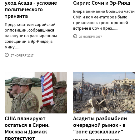
уход Асада - условие
Сирии: Сочи и Эр-Рияд
политического
Вчера внимание большей части
транзита
СМИ и комментаторов было
приковано к трехсторонней
Представители сирийской
встрече в Сочи през......
оппозиции, собравшиеся
накануне на расширенном
23 НОЯБРЯ'2017
совещании в Эр-Рияде, в
мину......
27 НОЯБРЯ'2017
США планируют
Асадиты разбомбили
остаться в Сирии.
очередной рынок - в
Москва и Дамаск
"зоне деэскалации"
протестуют
Очередную варварскую