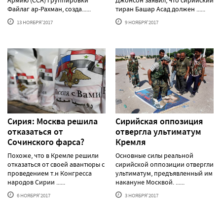
Файлаг ар-Рахман, созда......
тиран Башар Асад должен ......
13 НОЯБРЯ'2017
9 НОЯБРЯ'2017
Сирия: Москва решила
Сирийская оппозиция
отказаться от
отвергла ультиматум
Сочинского фарса?
Кремля
Похоже, что в Кремле решили
Основные силы реальной
отказаться от своей авантюры с
сирийской оппозиции отвергли
проведением т.н Конгресса
ультиматум, предъявленный им
народов Сирии ......
накануне Москвой. ......
6 НОЯБРЯ'2017
3 НОЯБРЯ'2017