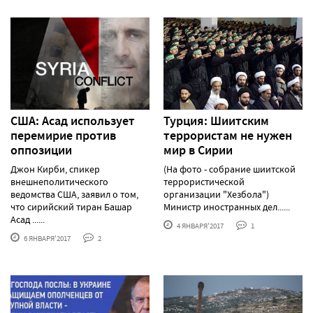
США: Асад использует
Турция: Шиитским
перемирие против
террористам не нужен
оппозиции
мир в Сирии
Джон Кирби, спикер
(На фото - собрание шиитской
внешнеполитического
террористической
ведомства США, заявил о том,
организации "Хезбола")
что сирийский тиран Башар
Министр иностранных дел......
Асад ......
4 ЯНВАРЯ'2017
1
6 ЯНВАРЯ'2017
2