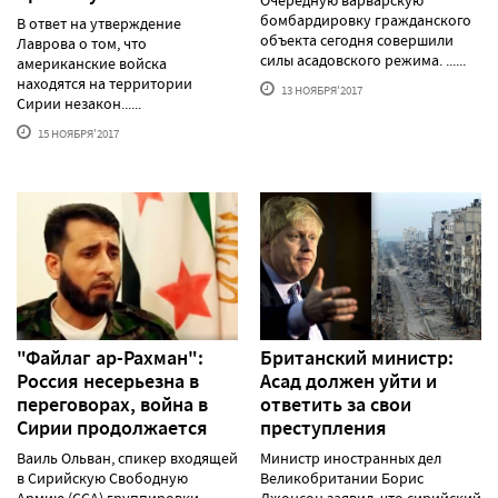
бомбардировку гражданского
В ответ на утверждение
объекта сегодня совершили
Лаврова о том, что
силы асадовского режима. ......
американские войска
находятся на территории
13 НОЯБРЯ'2017
Сирии незакон......
15 НОЯБРЯ'2017
"Файлаг ар-Рахман":
Британский министр:
Россия несерьезна в
Асад должен уйти и
переговорах, война в
ответить за свои
Сирии продолжается
преступления
Ваиль Ольван, спикер входящей
Министр иностранных дел
в Сирийскую Свободную
Великобритании Борис
Армию (ССА) группировки
Джонсон заявил, что сирийский