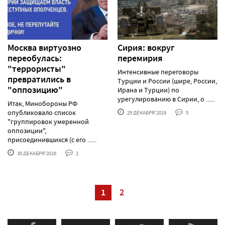
Москва виртуозно
Сирия: вокруг
переобулась:
перемирия
"террористы"
Интенсивные переговоры
превратились в
Турции и России (шире, России,
"оппозицию"
Ирана и Турции) по
урегулированию в Сирии, о ......
Итак, Минобороны РФ
опубликовало список
29 ДЕКАБРЯ'2016
5
"группировок умеренной
оппозиции",
присоединившихся (с его ......
30 ДЕКАБРЯ'2016
2
1
2