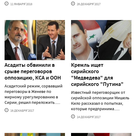
11 ЯНВАРЯ'2018
26 ДЕКАБРЯ'2017
Асадиты обвинили в
Кремль ищет
срыве переговоров
сирийского
оппозицию, КСА и ООН
"Медведева" для
сирийского "Путина"
Асадитский режим, сорвавший
переговоры в Женеве по
Известный переговорщик от
мирному урегулированию в
сирийской оппозиции Мишель
Сирии, решил переложить......
Кило рассказал о попытках,
которые предпринима......
16 ДЕКАБРЯ'2017
14 ДЕКАБРЯ'2017