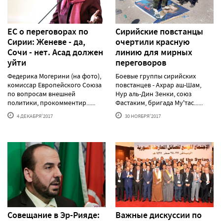
ЕС о переговорах по
Сирийские повстанцы
Сирии: Женеве - да,
очертили красную
Сочи - нет. Асад должен
линию для мирных
уйти
переговоров
Федерика Могерини (на фото),
Боевые группы сирийских
комиссар Европейского Союза
повстанцев - Ахрар аш-Шам,
по вопросам внешней
Нур аль-Дин Зенки, союз
политики, прокомментир......
Фастаким, бригада Му'тас......
4 ДЕКАБРЯ'2017
30 НОЯБРЯ'2017
Совещание в Эр-Рияде:
Важные дискуссии по