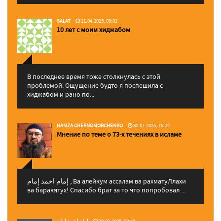
SALAT
11.04.2025, 09:02
10 лет с моим хиджабом
В последнее время тоже столкнулась с этой
проблемой. Ощущение будто я поспешила с
хиджабом и рано по...
HAMZA CHERNOMORCHENKO
30.01.2025, 15:22
Мнение по теме о 73-х течениях в исламе
إمام احمد إمام , Ва алейкум ассалам ва рахматуЛлахи
ва баракятух! Спасибо брат за то что попробовал ...