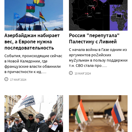
Азербайджан набирает
Россия "перепутала"
вес, а Европе нужна
Палестину с Ливией
последовательность
С начала войны в Газе одним из
аргументов роZийских
События, происходящие сейчас
муZульман в пользу поддержки
в Новой Каледонии, где
т.н. СВО стала про......
французские власти обвинили
в причастности к ид......
10 МАЯ'2024
17 МАЯ'2024