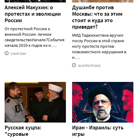
Алексей Макуxин: о
Душанбе против
протестаx и эволюции
Москвы: что за этим
России
стоит и куда это
приведет?
От протестной России к
военной России: личное
МИД Таджикистана вручил
свидетельствоНачало?События
послу России в этой стране
начала 2010-х годов из н......
ноту протеста против
повсеместного нарушения в
3 МАЯ'2024
н......
30 АПРЕЛЯ'2024
Русская хуцпа:
Иран - Израиль: суть
"суровые
игры