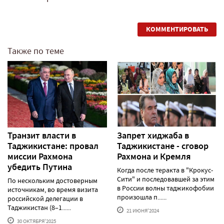
КОММЕНТИРОВАТЬ
Также по теме
Транзит власти в
Запрет хиджаба в
Таджикистане: провал
Таджикистане - сговор
миссии Рахмона
Рахмона и Кремля
убедить Путина
Когда после теракта в "Крокус-
Сити" и последовавшей за этим
По нескольким достоверным
в России волны таджикофобии
источникам, во время визита
произошла п......
российской делегации в
Таджикистан (8–1......
21 ИЮНЯ'2024
30 ОКТЯБРЯ'2025