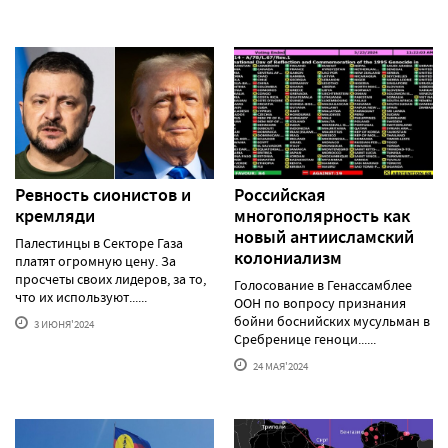
Ревность сионистов и
Российская
кремляди
многополярность как
новый антиисламский
Палестинцы в Секторе Газа
колониализм
платят огромную цену. За
просчеты своих лидеров, за то,
Голосование в Генассамблее
что их используют......
ООН по вопросу признания
бойни боснийских мусульман в
3 ИЮНЯ'2024
Сребренице геноци......
24 МАЯ'2024