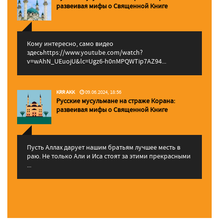
pазвеивая мифы о Священной Книге
Кому интересно, само видео
здесьhttps://www.youtube.com/watch?
v=wAhN_UEuojU&lc=Ugz6-h0nMPQWTip7AZ94...
KRR AKK
09.06.2024, 18:56
Русские мусульмане на страже Корана:
pазвеивая мифы о Священной Книге
Пусть Аллах дарует нашим братьям лучшее месть в
раю. Не только Али и Иса стоят за этими прекрасными
...