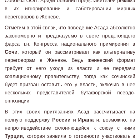
Совбеза ООН. Ариди обвинил представителей режима
в их игнорировании и саботировании мирных
переговоров в Женеве.
Отметим в этой связи, что поведение Асада абсолютно
закономерно и предсказуемо в свете предстоящего
фарса т.н. Конгресса национального примирения в
Сочи
, который он рассматривает как альтернативу
переговорам в Женеве. Ведь женевский формат
требует от него ухода из власти и ее передачи
коалиционному правительству, тогда как сочинский
будет призван оставить его у власти, включив в нее
нескольких представителей бутафорской псевдо-
оппозиции.
В этих своих притязаниях Асад рассчитывает на
полную поддержку
России
и
Ирана
и, возможно, на
непротиводействие склоняющейся к союзу с ними
Турции
, которая заявила о готовности участвовать в