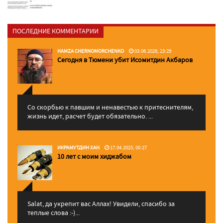
ПОСЛЕДНИЕ КОММЕНТАРИИ
HAMZA CHERNOMORCHENKO
03.06.2026, 23:29
Сегодня в Тюмени убит Исомитдин Акбаров
Со скорбью к павшим и ненавестью к притеснителям,
жизнь идет, расчет будет обязательно. ...
ИКРАМУТДИН ХАН
17.04.2025, 00:27
10 лет с моим хиджабом
Salat, да укрепит вас Аллаx! Увидели, спасибо за
теплые слова :-)...