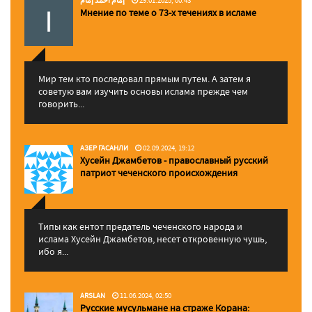
إمام احمد إمام
29.01.2025, 00:43
Мнение по теме о 73-х течениях в исламе
Мир тем кто последовал прямым путем. А затем я
советую вам изучить основы ислама прежде чем
говорить...
АЗЕР ГАСАНЛИ
02.09.2024, 19:12
Хусейн Джамбетов - православный русский
патриот чеченского происхождения
Типы как ентот предатель чеченского народа и
ислама Хусейн Джамбетов, несет откровенную чушь,
ибо я...
ARSLAN
11.06.2024, 02:50
Русские мусульмане на страже Корана: