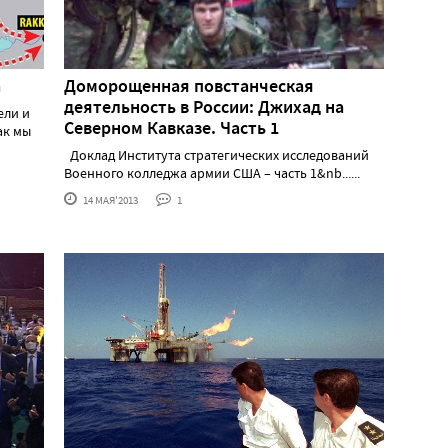
а
Доморощенная повстанческая
деятельность в России: Джихад на
ели и
Северном Кавказе. Часть 1
ак мы
Доклад Института стратегических исследований
Военного колледжа армии США – часть 1&nb......
14 МАЯ'2013
1