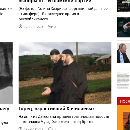
выборы от "Исламской партии"
 экипаж
(На фото - Галина Хизриева в органичной для нее
.....
атмосфере) В последнее время в
республиканско......
10 ИЮНЯ'2016
2
ПОСЛ
лачу
Горец, взрастивший Хачилаевых
На днях из Дагестана пришла трагическая новость
– скончался Мугад Хачилаев – отец братье......
рнуло
27 ИЮЛЯ'2012
3