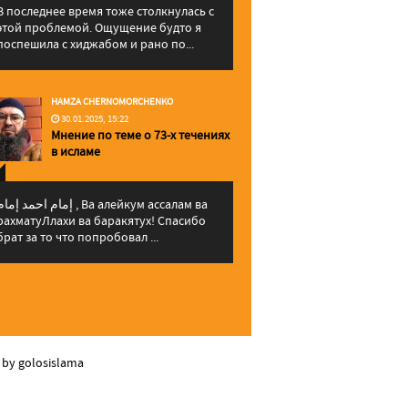
В последнее время тоже столкнулась с
этой проблемой. Ощущение будто я
поспешила с хиджабом и рано по...
HAMZA CHERNOMORCHENKO
30.01.2025, 15:22
Мнение по теме о 73-х течениях
в исламе
إمام احمد إما , Ва алейкум ассалам ва
рахматуЛлахи ва баракятух! Спасибо
брат за то что попробовал ...
 by golosislama