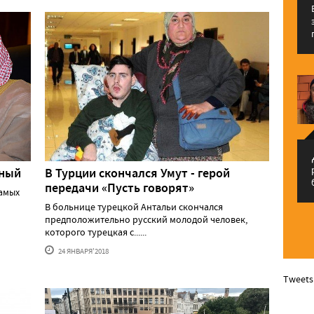
م
еный
В Турции скончался Умут - герой
передачи «Пусть говорят»
самых
В больнице турецкой Антальи скончался
предположительно русский молодой человек,
которого турецкая с......
24 ЯНВАРЯ'2018
Tweets