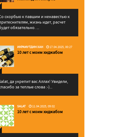
Со скорбью к павшим и ненавестью к
притеснителям, жизнь идет, расчет
будет обязательно. ...
ИКРАМУТДИН ХАН
17.04.2025, 00:27
10 лет с моим хиджабом
Salat, да укрепит вас Аллаx! Увидели,
спасибо за теплые слова :-)...
SALAT
11.04.2025, 09:02
10 лет с моим хиджабом