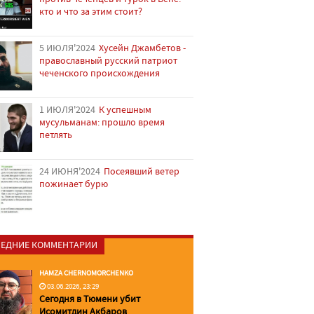
кто и что за этим стоит?
5 ИЮЛЯ'2024
Хусейн Джамбетов -
православный русский патриот
чеченского происхождения
1 ИЮЛЯ'2024
К успешным
мусульманам: прошло время
петлять
24 ИЮНЯ'2024
Посеявший ветер
пожинает бурю
ЕДНИЕ КОММЕНТАРИИ
HAMZA CHERNOMORCHENKO
03.06.2026, 23:29
Сегодня в Тюмени убит
Исомитдин Акбаров