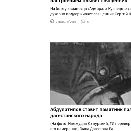
настроением плывет священник
На борту авианосца «Адмирала Кузнецова»
духовно поддерживает священник Сергий Ше.
7 НОЯБРЯ'2016
5
Абдулатипов ставит памятник па
дагестанского народа
(На фото: Нажмудин Самурский, ГИ переве
его намеренно) Глава Дагестана Ра......