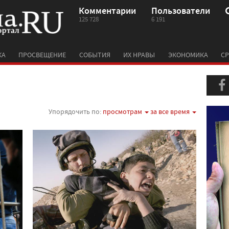
Комментарии
Пользователи
125 728
6 191
КА
ПРОСВЕЩЕНИЕ
СОБЫТИЯ
ИХ НРАВЫ
ЭКОНОМИКА
СР
Упорядочить по:
просмотрам
за все время