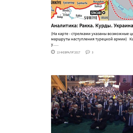
Аналитика: Ракка. Курды. Украин
(На карте - стрелками указаны возможные ц
маршруты наступления турецкой армии) К
у......
13 ФЕВРАЛЯ'2017
3