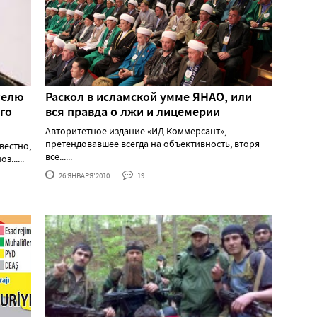
телю
Раскол в исламской умме ЯНАО, или
го
вся правда о лжи и лицемерии
Авторитетное издание «ИД Коммерсант»,
претендовавшее всегда на объективность, вторя
вестно,
все......
......
26 ЯНВАРЯ'2010
19