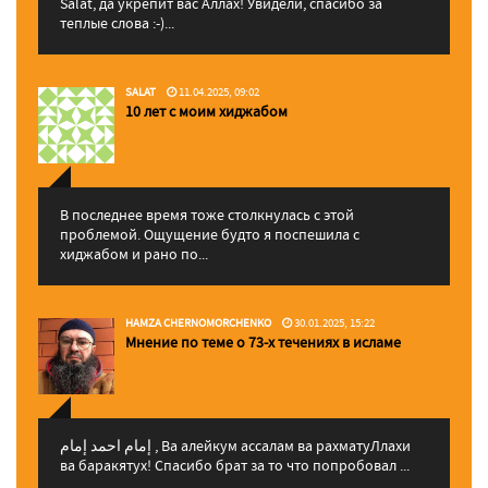
Salat, да укрепит вас Аллаx! Увидели, спасибо за
теплые слова :-)...
SALAT
11.04.2025, 09:02
10 лет с моим хиджабом
В последнее время тоже столкнулась с этой
проблемой. Ощущение будто я поспешила с
хиджабом и рано по...
HAMZA CHERNOMORCHENKO
30.01.2025, 15:22
Мнение по теме о 73-х течениях в исламе
إمام احمد إمام , Ва алейкум ассалам ва рахматуЛлахи
ва баракятух! Спасибо брат за то что попробовал ...