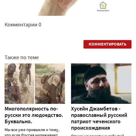
Комментарии
0
КОММЕНТИРОВАТЬ
Также по теме
Многополярность по-
Хусейн Джамбетов -
русски это людоедство.
православный русский
Буквально.
патриот чеченского
происхождения
Мы все уже привыкли к тому,
что если Россия налаживает
Одним из заметных событий