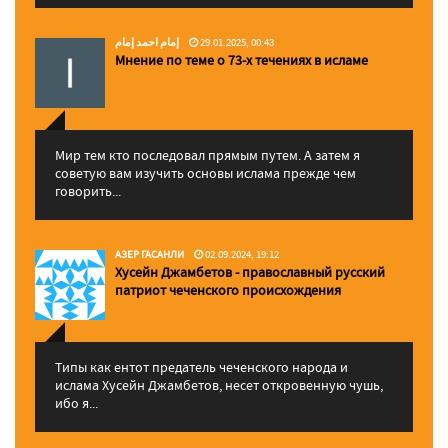
إمام احمد إمام
29.01.2025, 00:43
Мнение по теме о 73-х течениях в исламе
Мир тем кто последовал прямым путем. А затем я
советую вам изучить основы ислама прежде чем
говорить...
АЗЕР ГАСАНЛИ
02.09.2024, 19:12
Хусейн Джамбетов - православный русский
патриот чеченского происхождения
Типы как ентот предатель чеченского народа и
ислама Хусейн Джамбетов, несет откровенную чушь,
ибо я...