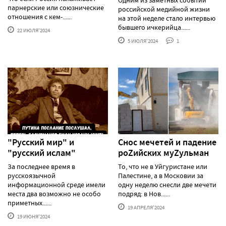
парнерские или союзнические
российской медийной жизни
отношения с кем-......
на этой неделе стало интервью
бывшего ичкерийца......
22 ИЮЛЯ'2024
5 ИЮЛЯ'2024
1
"Русский мир" и
Снос мечетей и падение
"русский ислам"
роZийских муZульман
За последнее время в
То, что не в Уйгуристане или
русскоязычной
Палестине, а в Московии за
информационной среде имели
одну неделю снесли две мечети
места два возможно не особо
подряд: в Нов......
приметных......
19 АПРЕЛЯ'2024
19 ИЮНЯ'2024