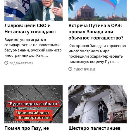
Лавров: цели СВО и
Встреча Путина в ОАЭ:
Нетаньяху совпадают
провал Запада или
обычное торгашество?
Видимо, устав играть в
солидарность с ненавистными
Как провал Запада и торжество
басурманами, русский министр
многополярного мира
иностранных дел Кал......
поспешили охарактеризовать
помпезную встречу Пути......
30 ДЕКАБРЯ'2023
7 ДЕКАБРЯ'2023
Помня про Газу, не
Шестеро палестинцев