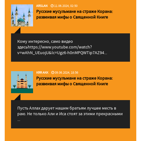
ARSLAN
11.06.2024, 02:50
Русские мусульмане на страже Корана:
pазвеивая мифы о Священной Книге
Кому интересно, само видео
здесьhttps://www.youtube.com/watch?
v=wAhN_UEuojU&lc=Ugz6-h0nMPQWTip7AZ94...
KRR AKK
09.06.2024, 18:56
Русские мусульмане на страже Корана:
pазвеивая мифы о Священной Книге
Пусть Аллах дарует нашим братьям лучшее месть в
раю. Не только Али и Иса стоят за этими прекрасными
...