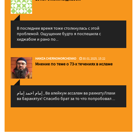
В последнее время тоже столкнулась с этой
проблемой. Ощущение будто я поспешила с
хиджабом и рано по...
HAMZA CHERNOMORCHENKO
30.01.2025, 15:22
Мнение по теме о 73-х течениях в исламе
إمام احمد إمام , Ва алейкум ассалам ва рахматуЛлахи
ва баракятух! Спасибо брат за то что попробовал ...