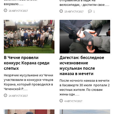
взорвало......
велосипедах, - достигли свое......
18 АВГУСТА'2017
15 АВГУСТА'2017
1
В Чечне провели
Дагестан: бесследное
конкурс Корана среди
исчезновение
слепых
мусульман после
намаза в мечети
Незрячие мусульмане из Чечни
участвовали в конкурсе чтецов
После ночного намаза в мечети
Корана, который проводился в
в Хасавюрте 30 июля пропали 2
Чеченской Р......
местных жителя. По словам
жены одн......
14 АВГУСТА'2017
4 АВГУСТА'2017