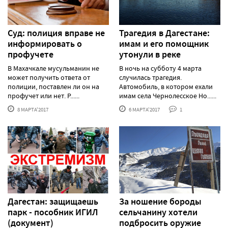
Суд: полиция вправе не
Трагедия в Дагестане:
информировать о
имам и его помощник
профучете
утонули в реке
В Махачкале мусульманин не
В ночь на субботу 4 марта
может получить ответа от
случилась трагедия.
полиции, поставлен ли он на
Автомобиль, в котором ехали
профучет или нет. Р......
имам села Чернолесское Но......
8 МАРТА'2017
6 МАРТА'2017
1
Дагестан: защищаешь
За ношение бороды
парк - пособник ИГИЛ
сельчанину хотели
(документ)
подбросить оружие