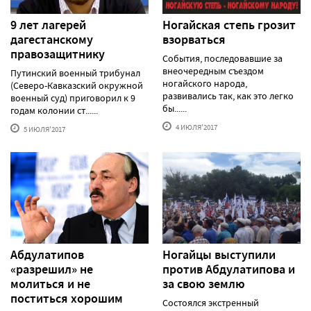
9 лет лагерей
Ногайская степь грозит
дагестанскому
взорваться
правозащитнику
События, последовавшие за
внеочередным съездом
Путинский военный трибунал
ногайского народа,
(Северо-Кавказский окружной
развивались так, как это легко
военный суд) приговорил к 9
бы......
годам колонии ст......
4 ИЮЛЯ'2017
5 ИЮЛЯ'2017
Абдулатипов
Ногайцы выступили
«разрешил» не
против Абдулатипова и
молиться и не
за свою землю
поститься хорошим
Состоялся экстренный