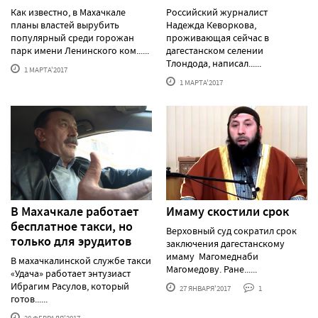
Как известно, в Махачкале
Российский журналист
планы властей вырубить
Надежда Кеворкова,
популярный среди горожан
проживающая сейчас в
парк имени Ленинского ком......
дагестанском селении
Тлондода, написал......
1 МАРТА'2017
1 МАРТА'2017
В Махачкале работает
Имаму скостили срок
бесплатное такси, но
Верховный суд сократил срок
только для эрудитов
заключения дагестанскому
имаму Магомеднаби
В махачкалинской службе такси
Магомедову. Ране......
«Удача» работает энтузиаст
Ибрагим Расулов, который
27 ЯНВАРЯ'2017
1
готов......
28 ФЕВРАЛЯ'2017