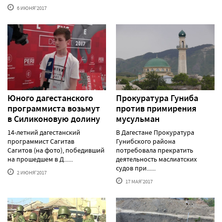
6 ИЮНЯ'2017
Юного дагестанского
Прокуратура Гуниба
программиста возьмут
против примирения
в Силиконовую долину
мусульман
14-летний дагестанский
В Дагестане Прокуратура
программист Сагитав
Гунибского района
Сагитов (на фото), победивший
потребовала прекратить
на прошедшем в Д......
деятельность маслиатских
судов при......
2 ИЮНЯ'2017
17 МАЯ'2017