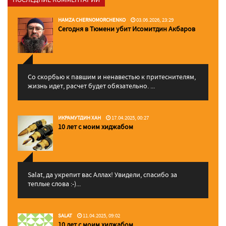
HAMZA CHERNOMORCHENKO
03.06.2026, 23:29
Сегодня в Тюмени убит Исомитдин Акбаров
Со скорбью к павшим и ненавестью к притеснителям,
жизнь идет, расчет будет обязательно. ...
ИКРАМУТДИН ХАН
17.04.2025, 00:27
10 лет с моим хиджабом
Salat, да укрепит вас Аллаx! Увидели, спасибо за
теплые слова :-)...
SALAT
11.04.2025, 09:02
10 лет с моим хиджабом