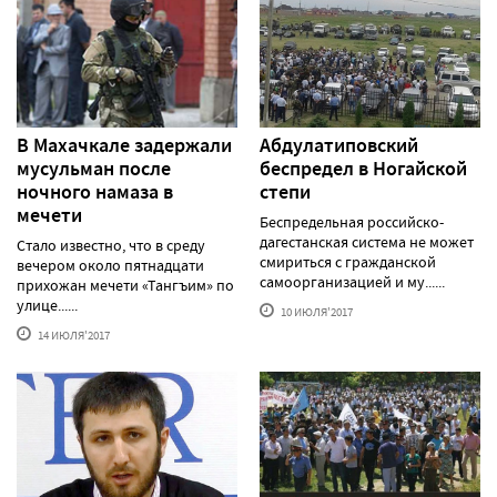
В Махачкале задержали
Абдулатиповский
мусульман после
беспредел в Ногайской
ночного намаза в
степи
мечети
Беспредельная российско-
дагестанская система не может
Стало известно, что в среду
смириться с гражданской
вечером около пятнадцати
самоорганизацией и му......
прихожан мечети «Тангъим» по
улице......
10 ИЮЛЯ'2017
14 ИЮЛЯ'2017