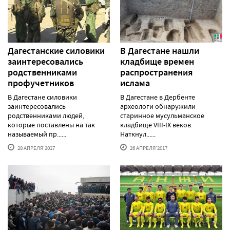
Дагестанские силовики
В Дагестане нашли
заинтересовались
кладбище времен
родственниками
распространения
профучетников
ислама
В Дагестане силовики
В Дагестане в Дербенте
заинтересовались
археологи обнаружили
родственниками людей,
старинное мусульманское
которые поставлены на так
кладбище VIII-IX веков.
называемый пр......
Наткнул......
28 АПРЕЛЯ'2017
26 АПРЕЛЯ'2017