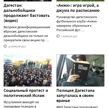
Дагестан:
«Анжи»: игра игрой, а
дальнобойщики
джума по расписанию
продолжают бастовать
Руководство дагестанского
(видео)
футбольного клуба «Анжи»
намерено обратиться к
Вопреки дезинформационным
Российской фут......
вбросам, дагестанские
дальнобойщики не только не
7 АПРЕЛЯ'2017
прекратили свою акцию пр......
12 АПРЕЛЯ'2017
Социальный протест и
Полиция Дагестана
политический Ислам
запуталась в своем
вранье
Мусульмане выходят на
передовые позиции в
МВД Дагестана продолжает