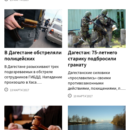
В Дагестане обстреляли
Дагестан: 75-летнего
полицейских
старику подбросили
гранату
В Дагестане разыскивают трех
подозреваемых в обстреле
Дагестанские силовики
сотрудников ГИБДД. Нападение
«прославились» своими
произошло в Хаса......
противозаконными
действиями, похищениями, п......
13 МАРТА'2017
10 МАРТА'2017