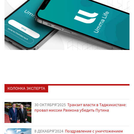
КОЛОНКА ЭКСПЕРТА
30 ОКТЯБРЯ'2025
Транзит власти в Таджикистане:
провал миссии Рахмона убедить Путина
8 ДЕКАБРЯ'2024
Поздравление с уничтожением