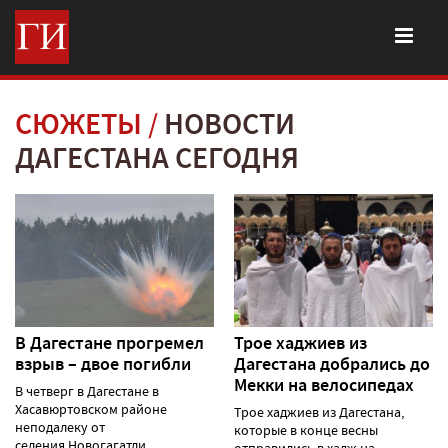
СЮЖЕТЫ
НОВОСТИ
ДАГЕСТАНА СЕГОДНЯ
В Дагестане прогремел
Трое хаджиев из
взрыв – двое погибли
Дагестана добрались до
Мекки на велосипедах
В четверг в Дагестане в
Хасавюртовском районе
Трое хаджиев из Дагестана,
неподалеку от
которые в конце весны
селения Новогагатли
отправились в хадж на