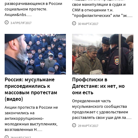
разворачивающемся в России
свои манипуляции в судах и
социальном протесте.
СМИ в отношении т.н.
Акции&nbs......
"профилактических" или "эк......
3 АПРЕЛЯ'2017
30 МАРТА'2017
Россия: мусульмане
Профсписки в
присоединились к
Дагестане: их нет, но
массовым протестам
они есть
(видео)
Определенная часть
мусульманского сообщества
Акции протеста в России не
продолжает с удовольствием
закончились на
расставлять свои уши для ла......
антикоррупционно-
молодежных выступлениях,
29 МАРТА'2017
возглавленных Н......
29 МАРТА'2017