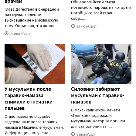
врачам
Общероссийский съезд
ногайского народа, на который
Глава Дагестана в очередной
ногайцы со всей страны
раз сделал нелепое
собр......
высказывание на исламскую
тему. Он заявил, что хорош......
15 ИЮНЯ'2017
20 ИЮНЯ'2017
У мусульман после
Силовики забирают
таравих-намаза
мусульман с таравих-
снимали отпечатки
намазов
пальцев
В Махачкалинской мечети
«Тангъим» задержали
Стало известно о судьбе
мусульман, которые пришли
задержанных после таравих-
для выполнения та......
намаза в Махачкале мусульман.
Информация получена......
5 ИЮНЯ'2017