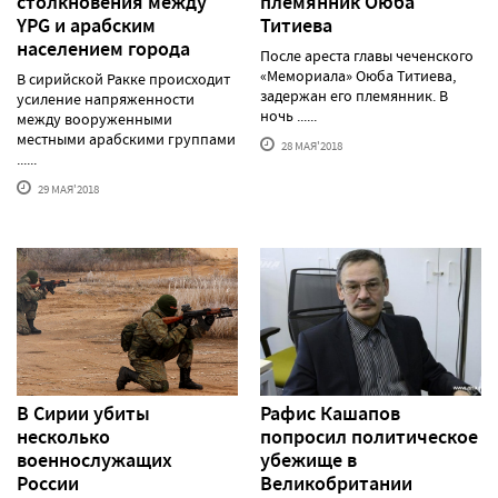
столкновения между
племянник Оюба
YPG и арабским
Титиева
населением города
После ареста главы чеченского
«Мемориала» Оюба Титиева,
В сирийской Ракке происходит
задержан его племянник. В
усиление напряженности
ночь ......
между вооруженными
местными арабскими группами
28 МАЯ'2018
......
29 МАЯ'2018
В Сирии убиты
Рафис Кашапов
несколько
попросил политическое
военнослужащих
убежище в
России
Великобритании