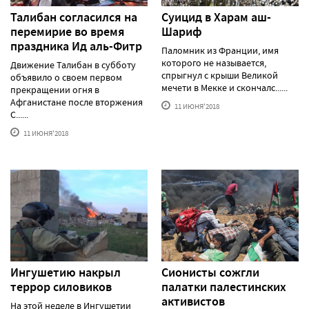
Талибан согласился на
Суицид в Харам аш-
перемирие во время
Шариф
праздника Ид аль-Фитр
Паломник из Франции, имя
которого не называется,
Движение Талибан в субботу
спрыгнул с крыши Великой
объявило о своем первом
мечети в Мекке и скончалс......
прекращении огня в
Афганистане после вторжения
11 ИЮНЯ'2018
С......
11 ИЮНЯ'2018
Ингушетию накрыл
Сионисты сожгли
террор силовиков
палатки палестинских
активистов
На этой неделе в Ингушетии