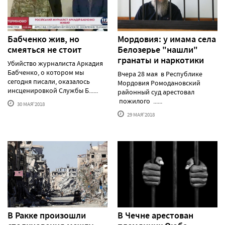
Бабченко жив, но
Мордовия: у имама села
смеяться не стоит
Белозерье "нашли"
гранаты и наркотики
Убийство журналиста Аркадия
Бабченко, о котором мы
Вчера 28 мая в Республике
сегодня писали, оказалось
Мордовия Ромодановский
инсценировкой Службы Б......
районный суд арестовал
пожилого ......
30 МАЯ'2018
29 МАЯ'2018
В Ракке произошли
В Чечне арестован