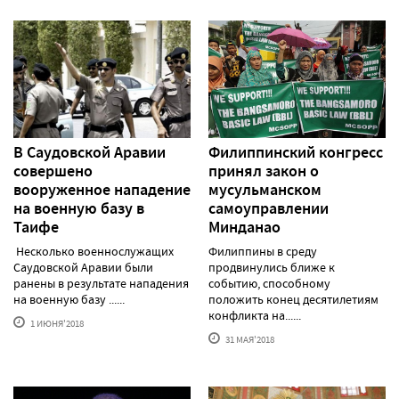
В Саудовской Аравии
Филиппинский конгресс
совершено
принял закон о
вооруженное нападение
мусульманском
на военную базу в
самоуправлении
Таифе
Минданао
Несколько военнослужащих
Филиппины в среду
Саудовской Аравии были
продвинулись ближе к
ранены в результате нападения
событию, способному
на военную базу ......
положить конец десятилетиям
конфликта на......
1 ИЮНЯ'2018
31 МАЯ'2018