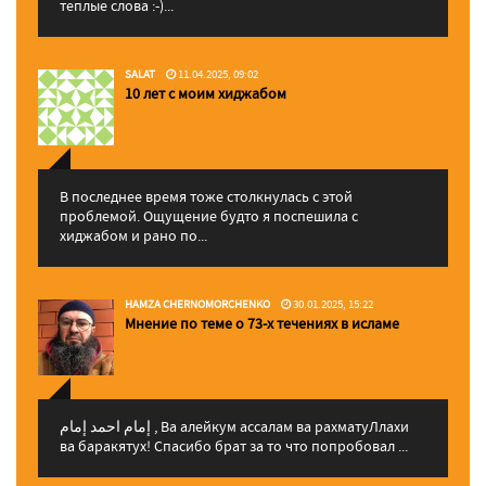
теплые слова :-)...
SALAT
11.04.2025, 09:02
10 лет с моим хиджабом
В последнее время тоже столкнулась с этой
проблемой. Ощущение будто я поспешила с
хиджабом и рано по...
HAMZA CHERNOMORCHENKO
30.01.2025, 15:22
Мнение по теме о 73-х течениях в исламе
إمام احمد إمام , Ва алейкум ассалам ва рахматуЛлахи
ва баракятух! Спасибо брат за то что попробовал ...