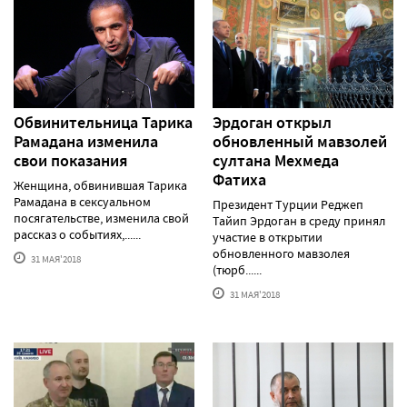
Обвинительница Тарика
Эрдоган открыл
Рамадана изменила
обновленный мавзолей
свои показания
султана Мехмеда
Фатиха
Женщина, обвинившая Тарика
Рамадана в сексуальном
Президент Турции Реджеп
посягательстве, изменила свой
Тайип Эрдоган в среду принял
рассказ о событиях,......
участие в открытии
обновленного мавзолея
31 МАЯ'2018
(тюрб......
31 МАЯ'2018