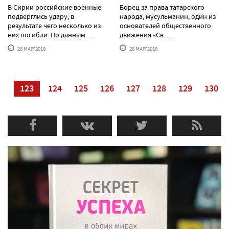
В Сирии российские военные
Борец за права татарского
подверглись удару, в
народа, мусульманин, один из
результате чего несколько из
основателей общественного
них погибли. По данным......
движения «Св......
28 МАЯ'2018
28 МАЯ'2018
22
123
124
125
126
127
128
129
130