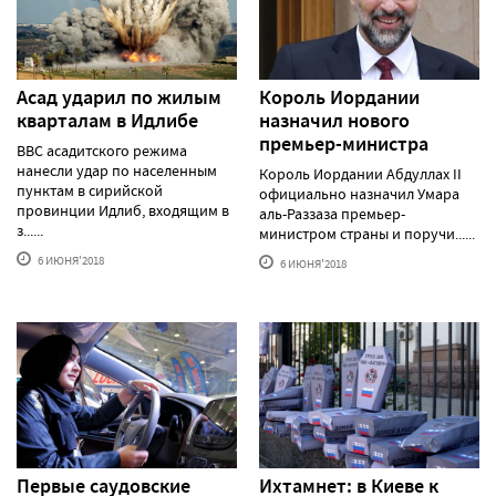
Асад ударил по жилым
Король Иордании
кварталам в Идлибе
назначил нового
премьер-министра
ВВС асадитского режима
нанесли удар по населенным
Король Иордании Абдуллах II
пунктам в сирийской
официально назначил Умара
провинции Идлиб, входящим в
аль-Раззаза премьер-
з......
министром страны и поручи......
6 ИЮНЯ'2018
6 ИЮНЯ'2018
Первые саудовские
Ихтамнет: в Киеве к