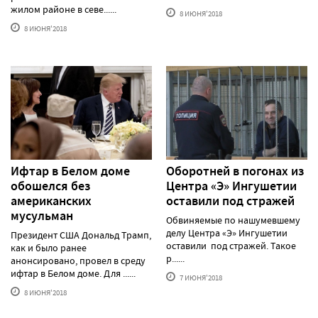
жилом районе в севе......
8 ИЮНЯ'2018
8 ИЮНЯ'2018
Ифтар в Белом доме
Оборотней в погонах из
обошелся без
Центра «Э» Ингушетии
американских
оставили под стражей
мусульман
Обвиняемые по нашумевшему
делу Центра «Э» Ингушетии
Президент США Дональд Трамп,
оставили под стражей. Такое
как и было ранее
р......
анонсировано, провел в среду
ифтар в Белом доме. Для ......
7 ИЮНЯ'2018
8 ИЮНЯ'2018