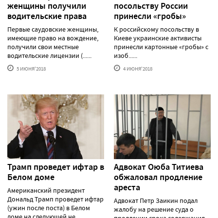
женщины получили
посольству России
водительские права
принесли «гробы»
Первые саудовские женщины,
К российскому посольству в
имеющие право на вождение,
Киеве украинские активисты
получили свои местные
принесли картонные «гробы» с
водительские лицензии (......
изоб......
5 ИЮНЯ'2018
4 ИЮНЯ'2018
Трамп проведет ифтар в
Адвокат Оюба Титиева
Белом доме
обжаловал продление
ареста
Американский президент
Дональд Трамп проведет ифтар
Адвокат Петр Заикин подал
(ужин после поста) в Белом
жалобу на решение суда о
доме на следующей не......
продлении срока содержания