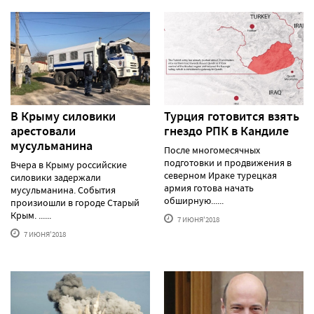
В Крыму силовики
Турция готовится взять
арестовали
гнездо РПК в Кандиле
мусульманина
После многомесячных
подготовки и продвижения в
Вчера в Крыму российские
северном Ираке турецкая
силовики задержали
армия готова начать
мусульманина. События
обширную......
произиошли в городе Старый
Крым. ......
7 ИЮНЯ'2018
7 ИЮНЯ'2018