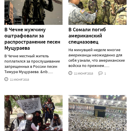
В Чечне мужчину
В Сомали погиб
оштрафовали за
американский
распространение песен
спецназовец
Муцураева
На минувшей неделе многие
американцы неожиданно для
В Чечне местный житель
себя узнали, что американские
поплатился за прослушивание
войска по прежнем......
запрещенных в России песен
Тимура Муцураева. &nb......
11 ИЮНЯ'2018
1
11 ИЮНЯ'2018