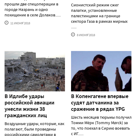
прошли две спецоперации в
Сионистский режим сжег
городе Назрань и одно
палатки, установленные
похищение в селе Долаков......
палестинцами на границе
сектора Газа в рамках мирных
11 ИЮНЯ'2018
......
8 ИЮНЯ'2018
В Идлибе удары
В Копенгагене впервые
российской авиации
судят датчанина за
унесли жизни 38
сражение в рядах YPG
гражданских лиц
Шесть месяцев тюрьмы получил
Томми Мёрк (Tommy Mørck) за
Воздушные удары, которые, как
то, что поехал в Сирию воевать
полагают, были проведены
с ИГ......
российскими самолетами в