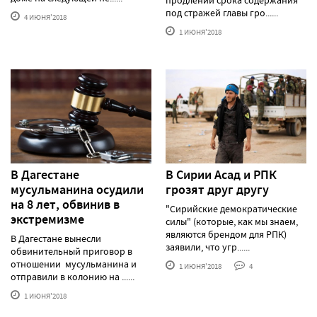
под стражей главы гро......
4 ИЮНЯ'2018
1 ИЮНЯ'2018
В Дагестане
В Сирии Асад и РПК
мусульманина осудили
грозят друг другу
на 8 лет, обвинив в
"Сирийские демократические
экстремизме
силы" (которые, как мы знаем,
являются брендом для РПК)
В Дагестане вынесли
заявили, что угр......
обвинительный приговор в
отношении мусульманина и
1 ИЮНЯ'2018
4
отправили в колонию на ......
1 ИЮНЯ'2018