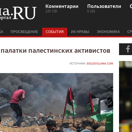
Комментарии
Пользователи
125 728
6 191
КА
ПРОСВЕЩЕНИЕ
СОБЫТИЯ
ИХ НРАВЫ
ЭКОНОМИКА
СР
 палатки палестинских активистов
ИСТОЧНИК:
GOLOSISLAMA.COM