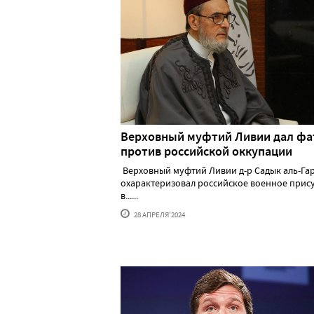
Верховный муфтий Ливии дал фа
против российской оккупации
Верховный муфтий Ливии д-р Садык аль-Га
охарактеризовал российское военное прис
в......
28 АПРЕЛЯ'2024