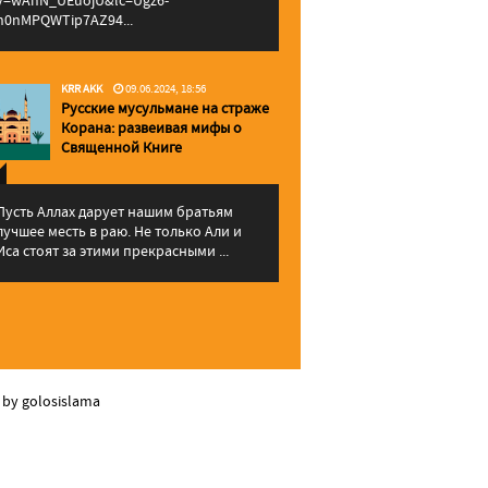
v=wAhN_UEuojU&lc=Ugz6-
h0nMPQWTip7AZ94...
KRR AKK
09.06.2024, 18:56
Русские мусульмане на страже
Корана: pазвеивая мифы о
Священной Книге
Пусть Аллах дарует нашим братьям
лучшее месть в раю. Не только Али и
Иса стоят за этими прекрасными ...
 by golosislama