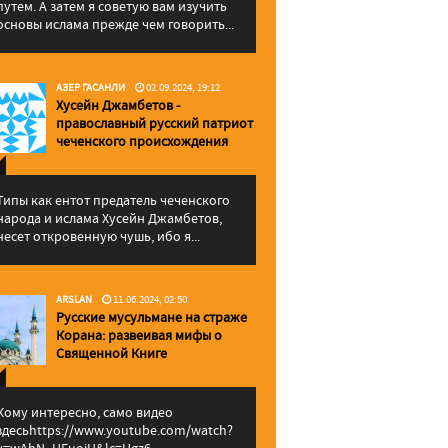
путем. А затем я советую вам изучить
основы ислама прежде чем говорить...
АЗЕР ГАСАНЛИ
02.09.2024, 19:12
Хусейн Джамбетов -
православный русский патриот
чеченского происхождения
Типы как ентот предатель чеченского
народа и ислама Хусейн Джамбетов,
несет откровенную чушь, ибо я...
ARSLAN
11.06.2024, 02:50
Русские мусульмане на страже
Корана: pазвеивая мифы о
Священной Книге
Кому интересно, само видео
здесьhttps://www.youtube.com/watch?