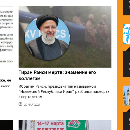
Тиран Раиси мертв: знамение его
коллегам
же, не
давшее
Ибрагим Раиси, президент так называемой
"Исламской Республики Иран", разбился насмерть
с вертолетом......
20 МАЯ'2024