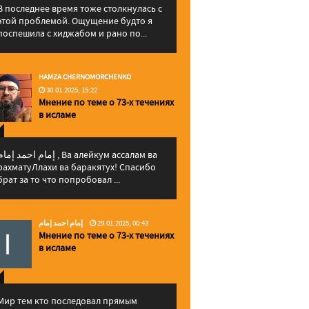
В последнее время тоже столкнулась с
этой проблемой. Ощущение будто я
поспешила с хиджабом и рано по...
HAMZA CHERNOMORCHENKO
30.01.2025, 15:22
Мнение по теме о 73-х течениях
в исламе
إمام احمد إما , Ва алейкум ассалам ва
рахматуЛлахи ва баракятух! Спасибо
брат за то что попробовал ...
إمام احمد إمام
29.01.2025, 00:43
Мнение по теме о 73-х течениях
в исламе
Мир тем кто последовал прямым