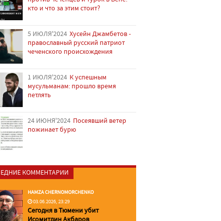
кто и что за этим стоит?
5 ИЮЛЯ'2024
Хусейн Джамбетов -
православный русский патриот
чеченского происхождения
1 ИЮЛЯ'2024
К успешным
мусульманам: прошло время
петлять
24 ИЮНЯ'2024
Посеявший ветер
пожинает бурю
ЕДНИЕ КОММЕНТАРИИ
HAMZA CHERNOMORCHENKO
03.06.2026, 23:29
Сегодня в Тюмени убит
Исомитдин Акбаров