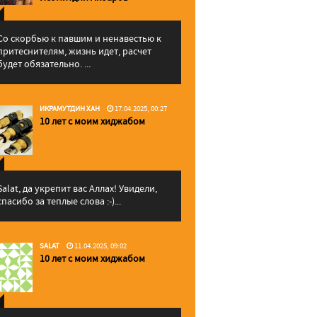
Со скорбью к павшим и ненавестью к
притеснителям, жизнь идет, расчет
будет обязательно. ...
ИКРАМУТДИН ХАН
17.04.2025, 00:27
10 лет с моим хиджабом
Salat, да укрепит вас Аллаx! Увидели,
спасибо за теплые слова :-)...
SALAT
11.04.2025, 09:02
10 лет с моим хиджабом