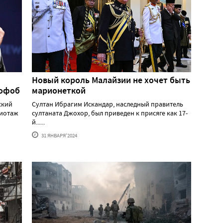
Новый король Малайзии не хочет быть
мофоб
марионеткой
ский
Султан Ибрагим Искандар, наследный правитель
жиотаж
султаната Джохор, был приведен к присяге как 17-
й......
31 ЯНВАРЯ'2024