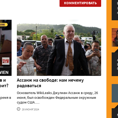
КОММЕНТИРОВАТЬ
م
в и
Ассанж на свободе: нам нечему
оит?
радоваться
Основатель WikiLeaks Джулиан Ассанж в среду, 26
ремя в
июня, был освобожден Федеральным окружным
судом США......
28 ИЮНЯ'2024