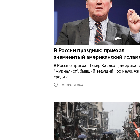
В России праздник: приехал
знаменитый американский исла
В Россию приехал Такер Карлсон, американ
"журналист", бывший ведущий Fox News. А
среди z-......
5 ФЕВРАЛЯ'2024