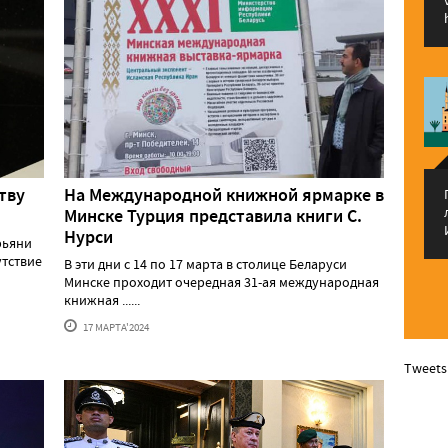
тву
На Международной книжной ярмарке в
Минске Турция представила книги С.
Нурси
рьяни
утствие
В эти дни с 14 по 17 марта в столице Беларуси
Минске проходит очередная 31-ая международная
книжная ......
17 МАРТА'2024
Tweets