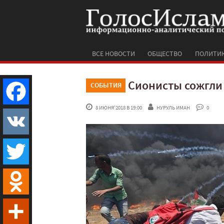
ВСЕ НОВОСТИ
ОБЩЕСТВО
ПОЛИТИ
Сионисты сожгли
СОБЫТИЯ
 8 ИЮНЯ'2018 В 19:00
НУРУЛЬ ИМАН
 0
Facebook
VK
Twitter
Odnoklassniki