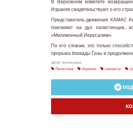
В Верховном комитете возвращен
Израиля свидетельствуют о его стр
Представитель движения ХАМАС Абд
повлияют на дух палестинцев, к
«Миллионный Иерусалим».
По его словам, это только способс
прорыва блокады Газы и продолжени
АВТОР: НУРУЛЬ ИМАН
Палестина
Израиль
сионисты
Се
ПОД
КО