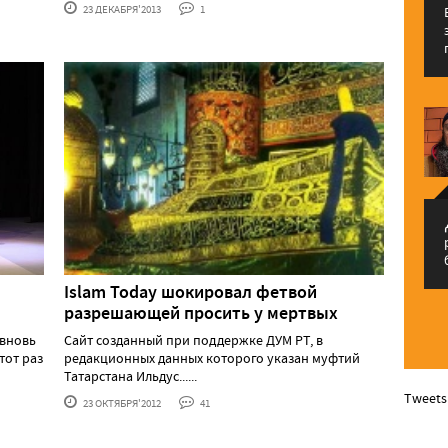
23 ДЕКАБРЯ'2013
1
م
Islam Today шокировал фетвой
разрешающей просить у мертвых
 вновь
Сайт созданный при поддержке ДУМ РТ, в
тот раз
редакционных данных которого указан муфтий
Татарстана Ильдус......
Tweets
23 ОКТЯБРЯ'2012
41