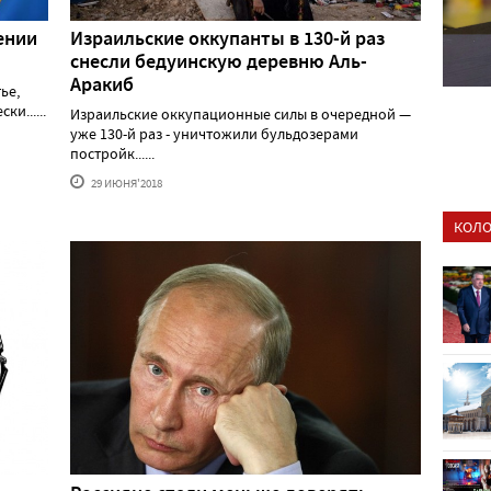
ении
Израильские оккупанты в 130-й раз
снесли бедуинскую деревню Аль-
Аракиб
ье,
и......
Израильские оккупационные силы в очередной —
уже 130-й раз - уничтожили бульдозерами
постройк......
29 ИЮНЯ'2018
КОЛО