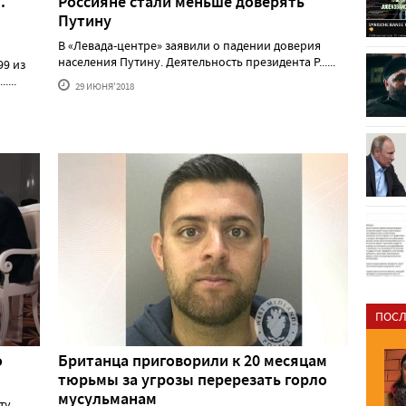
.
Россияне стали меньше доверять
Путину
В «Левада-центре» заявили о падении доверия
населения Путину. Деятельность президента Р......
99 из
...
29 ИЮНЯ'2018
ПОСЛ
о
Британца приговорили к 20 месяцам
тюрьмы за угрозы перерезать горло
мусульманам
ту