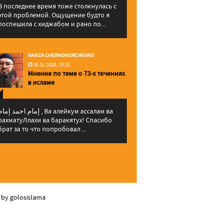
В последнее время тоже столкнулась с
этой проблемой. Ощущение будто я
поспешила с хиджабом и рано по...
HAMZA CHERNOMORCHENKO
30.01.2025, 15:22
Мнение по теме о 73-х течениях
в исламе
إمام احمد إما , Ва алейкум ассалам ва
рахматуЛлахи ва баракятух! Спасибо
брат за то что попробовал ...
 by golosislama