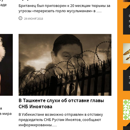
паде
Британец был приговорен к 20 месяцам тюрьмы за
угрозы «перерезать горло мусульманам» в ......
29 ИЮНЯ'2018
В Ташкенте слухи об отставке главы
СНБ Иноятова
оя
а мира
В Узбекистане возможно отправлен в отставку
председатель СНБ Рустам Иноятов, сообщают
информированны......