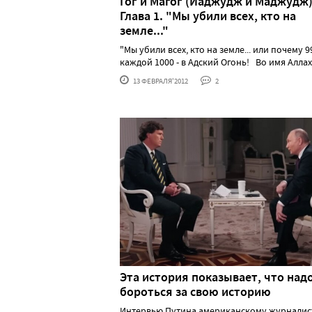
Гог и Магог (Йаджудж и Маджудж)
Глава 1. "Мы убили всех, кто на
земле..."
"Мы убили всех, кто на земле... или почему 9
каждой 1000 - в Адский Огонь! Во имя Аллах...
13 ФЕВРАЛЯ'2012
2
Эта история показывает, что над
бороться за свою историю
Интервью Путина американскому журналис