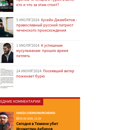
кто и что за этим стоит?
5 ИЮЛЯ'2024
Хусейн Джамбетов -
православный русский патриот
чеченского происхождения
1 ИЮЛЯ'2024
К успешным
мусульманам: прошло время
петлять
24 ИЮНЯ'2024
Посеявший ветер
пожинает бурю
ЕДНИЕ КОММЕНТАРИИ
HAMZA CHERNOMORCHENKO
03.06.2026, 23:29
Сегодня в Тюмени убит
Исомитдин Акбаров