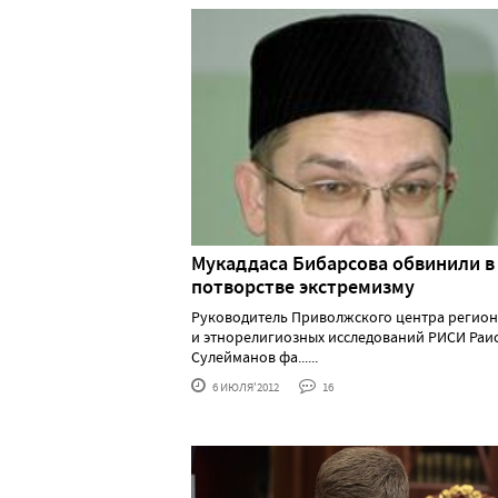
Мукаддаса Бибарсова обвинили в
потворстве экстремизму
Руководитель Приволжского центра регио
и этнорелигиозных исследований РИСИ Раи
Сулейманов фа......
6 ИЮЛЯ'2012
16