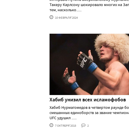
Такеру Карлсону шокировало многих на За
тем, насколько......
10 ФЕВРАЛЯ'2024
Хабиб унизил всех исламофобов
Хабиб Нурмагомедов в четвертом раунде б
смешанных единоборств за звание чемпион
UFC удушил ......
7 ОКТЯБРЯ'2018
2