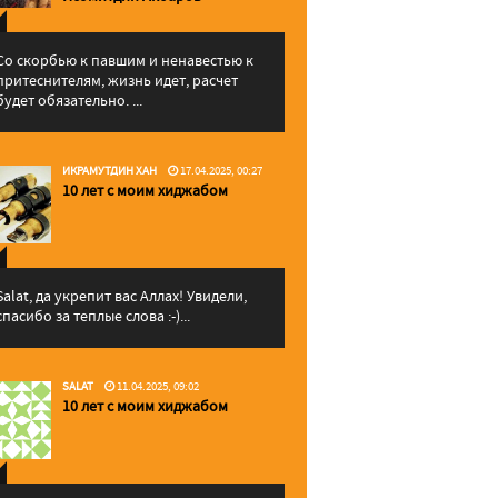
Со скорбью к павшим и ненавестью к
притеснителям, жизнь идет, расчет
будет обязательно. ...
ИКРАМУТДИН ХАН
17.04.2025, 00:27
10 лет с моим хиджабом
Salat, да укрепит вас Аллаx! Увидели,
спасибо за теплые слова :-)...
SALAT
11.04.2025, 09:02
10 лет с моим хиджабом