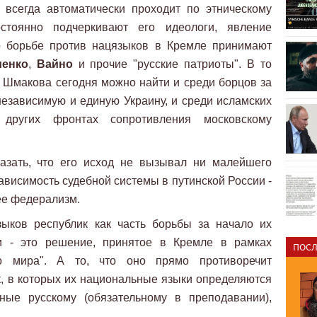
 всегда автоматически проходит по этническому
остоянно подчеркивают его идеологи, явление
о борьбе против нацязыков в Кремле принимают
иенко
,
Вайно
и прочие "русские патриоты". В то
е Шмакова сегодня можно найти и среди борцов за
 независимую и единую Украину, и среди исламских
ругих фронтах сопротивления московскому
азать, что его исход не вызывал ни малейшего
ависимость судебной системы в путинской России -
ее федерализм.
зыков республик как часть борьбы за начало их
 - это решение, принятое в Кремле в рамках
ПОСЛ
ого мира". А то, что оно прямо противоречит
к, в которых их национальные языки определяются
ные русскому (обязательному в преподавании),