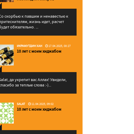
Со скорбью к павшим и ненавестью к
притеснителям, жизнь идет, расчет
будет обязательно. ...
ИКРАМУТДИН ХАН
17.04.2025, 00:27
10 лет с моим хиджабом
Salat, да укрепит вас Аллаx! Увидели,
спасибо за теплые слова :-)...
SALAT
11.04.2025, 09:02
10 лет с моим хиджабом