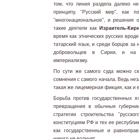
том, что линия раздела далеко не
принципу. "Русский мир", как п
"многонациональное", и решения 
такие деятели как
Израитель-Кир
время как этнических русских врод
татарский язык, и среди борцов за
добровольцев в Сирии, и на д
империализму.
По сути же самого суда можно ск
сомнения с самого начала. Ведь нез
такая же лицемерная фикция, как и 
Борьба против государственных я
превращения в обычные губернии
стратегии строительства "русск
конституциям РФ и тех ее республи
как государственные и равноправ
никого не волнует.