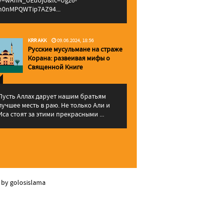
v=wAhN_UEuojU&lc=Ugz6-
h0nMPQWTip7AZ94...
KRR AKK
09.06.2024, 18:56
Русские мусульмане на страже
Корана: pазвеивая мифы о
Священной Книге
Пусть Аллах дарует нашим братьям
лучшее месть в раю. Не только Али и
Иса стоят за этими прекрасными ...
 by golosislama