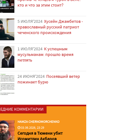
кто и что за этим стоит?
5 ИЮЛЯ'2024
Хусейн Джамбетов -
православный русский патриот
чеченского происхождения
1 ИЮЛЯ'2024
К успешным
мусульманам: прошло время
петлять
24 ИЮНЯ'2024
Посеявший ветер
пожинает бурю
ЕДНИЕ КОММЕНТАРИИ
HAMZA CHERNOMORCHENKO
03.06.2026, 23:29
Сегодня в Тюмени убит
Исомитдин Акбаров