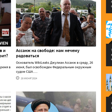
в и
Ассанж на свободе: нам нечему
оит?
радоваться
Основатель WikiLeaks Джулиан Ассанж в среду, 26
ремя в
июня, был освобожден Федеральным окружным
судом США......
28 ИЮНЯ'2024