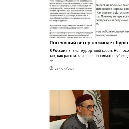
Посеявший ветер пожинает бурю
В России начался курортный сезон. Но, похо
так, как рассчитывало ее начальство, убеж
св......
24 ИЮНЯ'2024