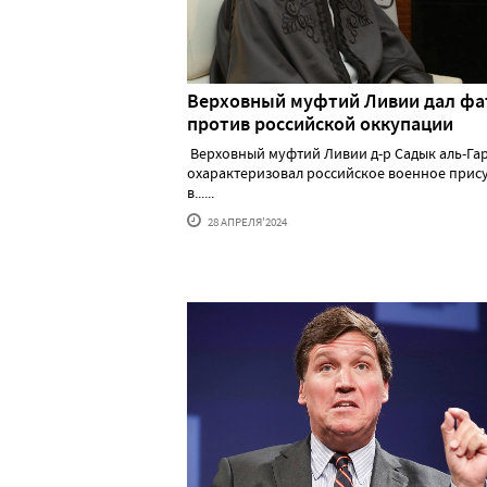
Верховный муфтий Ливии дал фа
против российской оккупации
Верховный муфтий Ливии д-р Садык аль-Га
охарактеризовал российское военное прис
в......
28 АПРЕЛЯ'2024