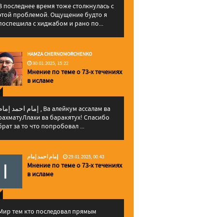
В последнее время тоже столкнулась с
этой проблемой. Ощущение будто я
поспешила с хиджабом и рано по...
HAMZA CHERNOMORCHENKO
30.01.2025, 15:22
Мнение по теме о 73-х течениях
в исламе
إمام احمد إما , Ва алейкум ассалам ва
рахматуЛлахи ва баракятух! Спасибо
брат за то что попробовал ...
إمام احمد إمام
29.01.2025, 00:43
Мнение по теме о 73-х течениях
в исламе
Мир тем кто последовал прямым