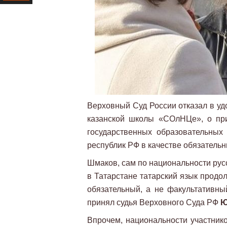
Ресурс
Верховный Суд России отказал в у
казанской школы «СОлНЦе», о пр
государственных образовательных
республик РФ в качестве обязатель
Шмаков, сам по национальности русс
в Татарстане татарский язык продо
обязательный, а не факультативны
принял судья Верховного Суда РФ
Ю
Впрочем, национальности участнико