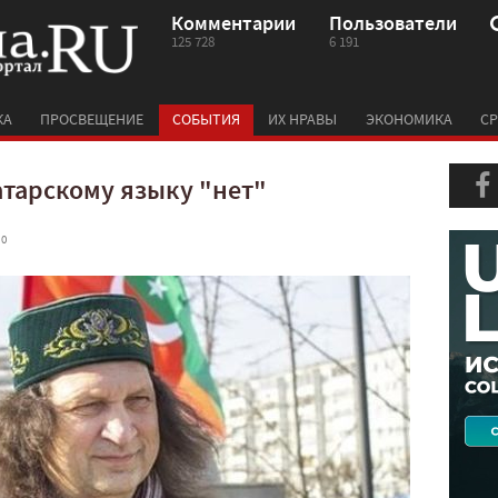
Комментарии
Пользователи
125 728
6 191
КА
ПРОСВЕЩЕНИЕ
СОБЫТИЯ
ИХ НРАВЫ
ЭКОНОМИКА
СР
атарскому языку "нет"
 0