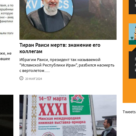
Тиран Раиси мертв: знамение его
коллегам
же, не
давшее
Ибрагим Раиси, президент так называемой
"Исламской Республики Иран", разбился насмерть
с вертолетом......
20 МАЯ'2024
Tweets