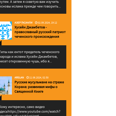
путем. А затем я советую вам изучить
основы ислама прежде чем говорить...
АЗЕР ГАСАНЛИ
02.09.2024, 19:12
Хусейн Джамбетов -
православный русский патриот
чеченского происхождения
Типы как ентот предатель чеченского
народа и ислама Хусейн Джамбетов,
несет откровенную чушь, ибо я...
ARSLAN
11.06.2024, 02:50
Русские мусульмане на страже
Корана: pазвеивая мифы о
Священной Книге
Кому интересно, само видео
здесьhttps://www.youtube.com/watch?