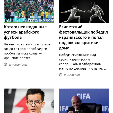
Катар: неожиданные
Египетский
успехи арабского
фехтовальщик победил
футбола
израильского и попал
под шквал критики
На чемпионате мира в Катаре,
дома
где до сих пор преобладали
проблемы и скандалы —
Победа египтянина над
иранские протес......
своим израильским
соперником в отборочном
23 НОЯБРЯ'2022
матче по фехтованию на че......
19 ИЮЛЯ'2022