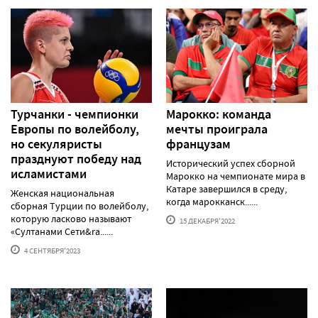
Турчанки - чемпионки
Марокко: команда
Европы по волейболу,
мечты проиграла
но секуляристы
французам
празднуют победу над
Исторический успех сборной
исламистами
Марокко на чемпионате мира в
Катаре завершился в среду,
Женская национальная
когда марокканск......
сборная Турции по волейболу,
которую ласково называют
15 ДЕКАБРЯ'2022
«Султанами Сети&ra......
4 СЕНТЯБРЯ'2023