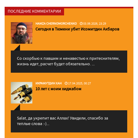
ПОСЛЕДНИЕ КОММЕНТАРИИ
HAMZA CHERNOMORCHENKO
03.06.2026, 23:29
Сегодня в Тюмени убит Исомитдин Акбаров
Со скорбью к павшим и ненавестью к притеснителям,
жизнь идет, расчет будет обязательно. ...
ИКРАМУТДИН ХАН
17.04.2025, 00:27
10 лет с моим хиджабом
Salat, да укрепит вас Аллаx! Увидели, спасибо за
теплые слова :-)...