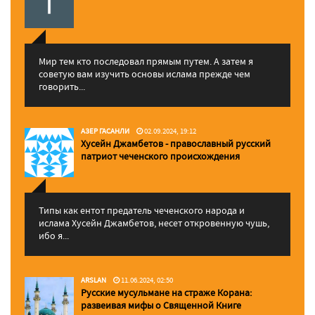
Мир тем кто последовал прямым путем. А затем я
советую вам изучить основы ислама прежде чем
говорить...
АЗЕР ГАСАНЛИ
02.09.2024, 19:12
Хусейн Джамбетов - православный русский
патриот чеченского происхождения
Типы как ентот предатель чеченского народа и
ислама Хусейн Джамбетов, несет откровенную чушь,
ибо я...
ARSLAN
11.06.2024, 02:50
Русские мусульмане на страже Корана:
pазвеивая мифы о Священной Книге