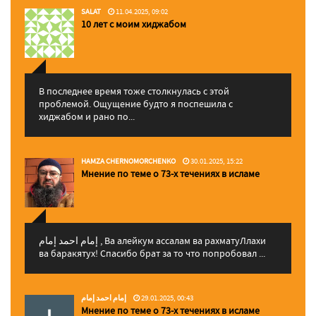
SALAT
11.04.2025, 09:02
10 лет с моим хиджабом
В последнее время тоже столкнулась с этой
проблемой. Ощущение будто я поспешила с
хиджабом и рано по...
HAMZA CHERNOMORCHENKO
30.01.2025, 15:22
Мнение по теме о 73-х течениях в исламе
إمام احمد إمام , Ва алейкум ассалам ва рахматуЛлахи
ва баракятух! Спасибо брат за то что попробовал ...
إمام احمد إمام
29.01.2025, 00:43
Мнение по теме о 73-х течениях в исламе