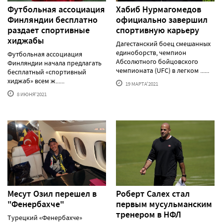
Футбольная ассоциация
Хабиб Нурмагомедов
Финляндии бесплатно
официально завершил
раздает спортивные
спортивную карьеру
хиджабы
Дагестанский боец смешанных
единоборств, чемпион
Футбольная ассоциация
Абсолютного бойцовского
Финляндии начала предлагать
чемпионата (UFC) в легком ......
бесплатный «спортивный
хиджаб» всем ж......
19 МАРТА'2021
8 ИЮНЯ'2021
Месут Озил перешел в
Роберт Салех стал
"Фенербахче"
первым мусульманским
тренером в НФЛ
Турецкий «Фенербахче»