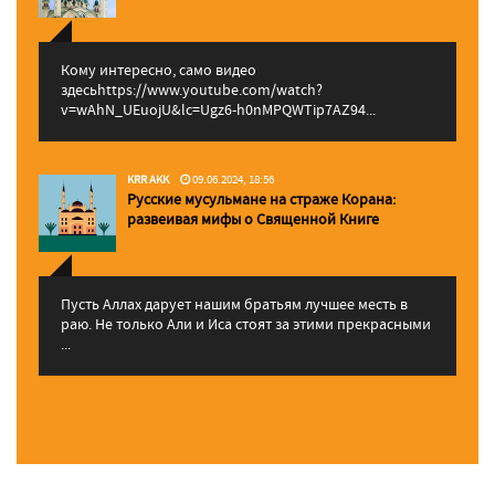
Кому интересно, само видео
здесьhttps://www.youtube.com/watch?
v=wAhN_UEuojU&lc=Ugz6-h0nMPQWTip7AZ94...
KRR AKK
09.06.2024, 18:56
Русские мусульмане на страже Корана:
pазвеивая мифы о Священной Книге
Пусть Аллах дарует нашим братьям лучшее месть в
раю. Не только Али и Иса стоят за этими прекрасными
...