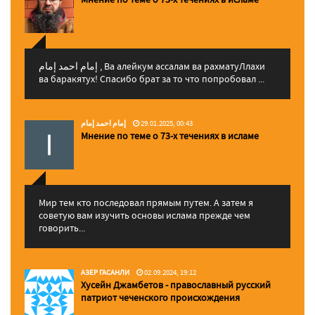
إمام احمد إمام , Ва алейкум ассалам ва рахматуЛлахи
ва баракятух! Спасибо брат за то что попробовал ...
إمام احمد إمام
29.01.2025, 00:43
Мнение по теме о 73-х течениях в исламе
Мир тем кто последовал прямым путем. А затем я
советую вам изучить основы ислама прежде чем
говорить...
АЗЕР ГАСАНЛИ
02.09.2024, 19:12
Хусейн Джамбетов - православный русский
патриот чеченского происхождения