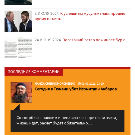
1 ИЮЛЯ'2024
К успешным мусульманам: прошло
время петлять
24 ИЮНЯ'2024
Посеявший ветер пожинает бурю
ПОСЛЕДНИЕ КОММЕНТАРИИ
HAMZA CHERNOMORCHENKO
03.06.2026, 23:29
Сегодня в Тюмени убит Исомитдин Акбаров
Со скорбью к павшим и ненавестью к притеснителям,
жизнь идет, расчет будет обязательно. ...