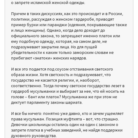
о запрете исламской женской одежды.
Причем в таких дискуссиях, как это происходит и в России,
политики, рассуждая о женском гардеробе, приводят
пример бурки или паранджи (одеяния, покрывающие также
и лицо женщины). Однако, когда дело доходит до
официального закона, то запрещают именно платок или
ему подобную одежду, которая, на самом деле, не
подразумевает закрытие лица. Но для пущей
убедительности к каким только заморским словам не
прибегают «знатоки» женских нарядов.
И все это подается под соусом отстаивания светского
образа жизни. Хотя светскость и подразумевает, что
государство не касается религии, и, наоборот,
соответственно. Тогда почему светское государство лезет в
гардероб мусульманки и выбирает за нее, что ей носить на
голове – бант или платок? Мусульманка же при этом не
диктует парламенту законы шариата.
И все бы ничего: понятно уже давно, кто и зачем ущемляет
права мусульман. Позиция муфтията – вот, что страшно.
Девочки школьницы остались один на один с законом о
запрете платка в учебных заведений, не найдя поддержки
духовного руководства.