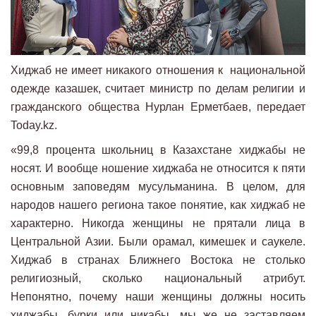
Хиджаб не имеет никакого отношения к национальной
одежде казашек, считает министр по делам религии и
гражданского общества Нурлан Ерметбаев, передает
Today.kz.
«99,8 процента школьниц в Казахстане хиджабы не
носят. И вообще ношение хиджаба не относится к пяти
основным заповедям мусульманина. В целом, для
народов нашего региона такое понятие, как хиджаб не
характерно. Никогда женщины не прятали лица в
Центральной Азии. Были орамал, кимешек и саукеле.
Хиджаб в странах Ближнего Востока не столько
религиозный, сколько национальный атрибут.
Непонятно, почему наши женщины должны носить
хиджабы, бурки или никабы, мы же не заставляем