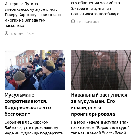
его обвинения Асламбека
Интервью Путина
Эжаева в том, что тот
американскому журналисту
поплатился за несоблюде......
Такеру Карлсону шокировало
многих на Западе тем,
31 ЯНВАРЯ'2024
насколько......
10 ФЕВРАЛЯ'2024
Мусульмане
Навальный заступился
сопротивляются.
за мусульман. Его
Ходорковского это
команда это
беспокоит
проигнорировала
События в башкирском
На этой неделе, выступая в так
Баймаке, где к проходящему
называемом "Верховном суде"
над ним судилищу поддержать
так называемой "Российской