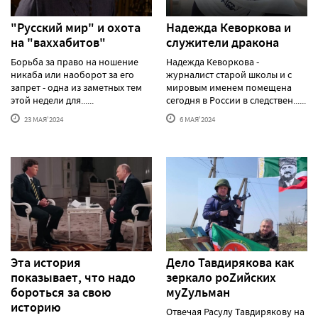
"Русский мир" и охота
Надежда Кеворкова и
на "ваххабитов"
служители дракона
Борьба за право на ношение
Надежда Кеворкова -
никаба или наоборот за его
журналист старой школы и с
запрет - одна из заметных тем
мировым именем помещена
этой недели для......
сегодня в России в следствен......
23 МАЯ'2024
6 МАЯ'2024
Эта история
Дело Тавдирякова как
показывает, что надо
зеркало роZийских
бороться за свою
муZульман
историю
Отвечая Расулу Тавдирякову на