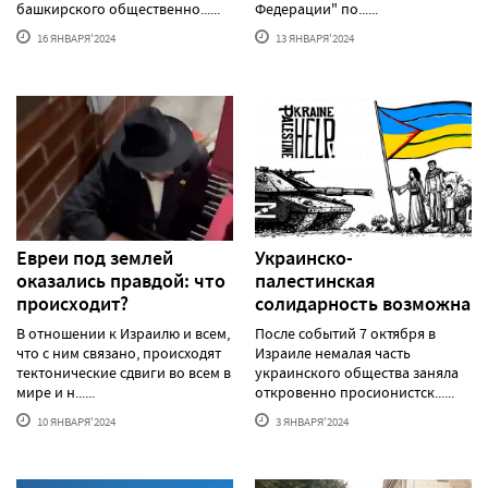
башкирского общественно......
Федерации" по......
16 ЯНВАРЯ'2024
13 ЯНВАРЯ'2024
Евреи под землей
Украинско-
оказались правдой: что
палестинская
происходит?
солидарность возможна
В отношении к Израилю и всем,
После событий 7 октября в
что с ним связано, происходят
Израиле немалая часть
тектонические сдвиги во всем в
украинского общества заняла
мире и н......
откровенно просионистск......
10 ЯНВАРЯ'2024
3 ЯНВАРЯ'2024