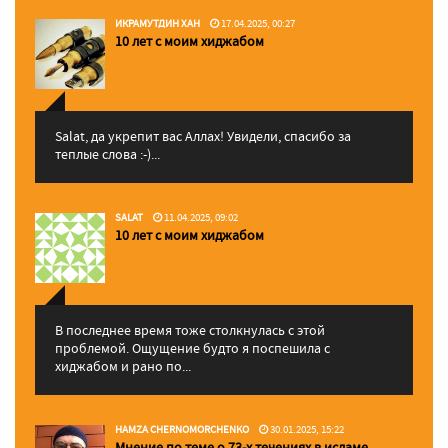
ИКРАМУТДИН ХАН
17.04.2025, 00:27
10 лет с моим хиджабом
Salat, да укрепит вас Аллаx! Увидели, спасибо за
теплые слова :-)...
SALAT
11.04.2025, 09:02
10 лет с моим хиджабом
В последнее время тоже столкнулась с этой
проблемой. Ощущение будто я поспешила с
хиджабом и рано по...
HAMZA CHERNOMORCHENKO
30.01.2025, 15:22
Мнение по теме о 73-х течениях в исламе