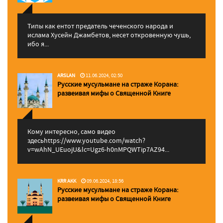
Типы как ентот предатель чеченского народа и
ислама Хусейн Джамбетов, несет откровенную чушь,
ибо я...
ARSLAN
11.06.2024, 02:50
Русские мусульмане на страже Корана:
pазвеивая мифы о Священной Книге
Кому интересно, само видео
здесьhttps://www.youtube.com/watch?
v=wAhN_UEuojU&lc=Ugz6-h0nMPQWTip7AZ94...
KRR AKK
09.06.2024, 18:56
Русские мусульмане на страже Корана:
pазвеивая мифы о Священной Книге