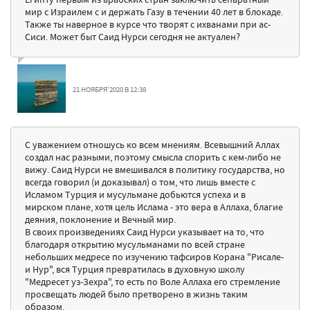
мир с Израилем с и держать Газу в течении 40 лет в блокаде.
Также ты наверное в курсе что творят с ихванами при ас-
Сиси. Может быт Саид Нурси сегодня не актуален?
21 НОЯБРЯ'2020 В 12:38
С уважением отношусь ко всем мнениям. Всевышний Аллах
создал нас разными, поэтому смысла спорить с кем-либо не
вижу. Саид Нурси не вмешивался в политику государства, но
всегда говорил (и доказывал) о том, что лишь вместе с
Исламом Турция и мусульмане добьются успеха и в
мирском плане, хотя цель Ислама - это вера в Аллаха, благие
деяния, поклонение и Вечный мир.
В своих произведениях Саид Нурси указывает на то, что
благодаря открытию мусульманами по всей стране
небольших медресе по изучению тафсиров Корана "Рисале-
и Нур", вся Турция превратилась в духовную школу
"Медресет уз-Зехра", то есть по Воле Аллаха его стремление
просвещать людей было претворено в жизнь таким
образом.