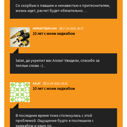
Со скорбью к павшим и ненавестью к притеснителям,
жизнь идет, расчет будет обязательно. ...
ИКРАМУТДИН ХАН
17.04.2025, 00:27
10 лет с моим хиджабом
Salat, да укрепит вас Аллаx! Увидели, спасибо за
теплые слова :-)...
SALAT
11.04.2025, 09:02
10 лет с моим хиджабом
В последнее время тоже столкнулась с этой
проблемой. Ощущение будто я поспешила с
хиджабом и рано по...