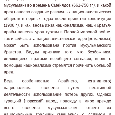
мусульман) во времена Омейядов (661-750 гг.
),
и какой
вред нанесло создание различных националистических
обществ в первых годах после принятия конституции
(1908 г.
),
и как, вновь из-за национализма, наши братья-
арабы нанесли урон туркам в Первой мировой войне,
так и сейчас эта националистическая идея [кемализма]
может быть использована против мусульманского
братства. Видны признаки того, что безбожники,
являющиеся врагами всеобщего согласия, вновь с
помощью национализма стремятся причинить большой
вред.
Ведь особенностью (крайнего, негативного)
национализма является путем негативной
деятельности использование потерь других. Однако
турецкий [тюркский] народ повсюду в мире прежде
всего является мусульманским, отчего их
национальные традиции смешались с Исламом и