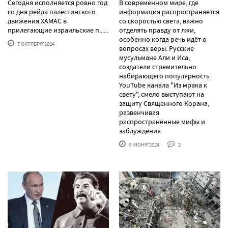
Сегодня исполняется ровно год
В современном мире, где
со дня рейда палестинского
информация распространяется
движения ХАМАС в
со скоростью света, важно
прилегающие израильские п......
отделять правду от лжи,
особенно когда речь идёт о
7 ОКТЯБРЯ'2024
вопросах веры. Русские
мусульмане Али и Иса,
создатели стремительно
набирающего популярность
YouTube канала "Из мрака к
свету", смело выступают на
защиту Священного Корана,
развенчивая
распространённые мифы и
заблуждения.
9 ИЮНЯ'2024
2