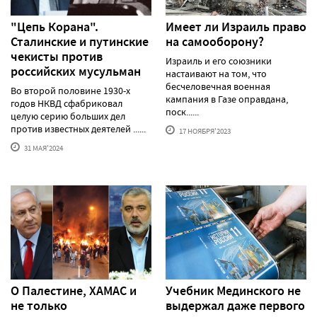
"Цепь Корана".
Имеет ли Израиль право
Сталинские и путинские
на самооборону?
чекисты против
Израиль и его союзники
российских мусульман
настаивают на том, что
бесчеловечная военная
Во второй половине 1930-х
кампания в Газе оправдана,
годов НКВД сфабриковал
поск......
целую серию больших дел
против известных деятелей ......
17 НОЯБРЯ'2023
31 МАЯ'2024
О Палестине, ХАМАС и
Учебник Мединского не
не только
выдержал даже первого