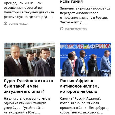
испытания
Прежде, чем мы начнем
освещение новостей из
Знаменитая русская пословица
Палестины в текущем для сайта
передает многовековое
режиме нужно сделать ряд ......
отношение к закону в России.
Закон — что д......
9 ОКТЯБРЯ'2023
25 СЕНТЯБРЯ'2023
Сурет Гусейнов: кто это
Россия-Африка:
был такой и чем
антиколониализм,
актуален его опыт?
которого не было
На днях стало известно, что в
Саммит "Россия-Африка",
одной из клиник Стамбула
который с 27 по 29 июля
умер Сурет Гусейнов.Это
проходит в Санкт-Петербурге,
легендарный в 90-е ......
собрал несколько десят......