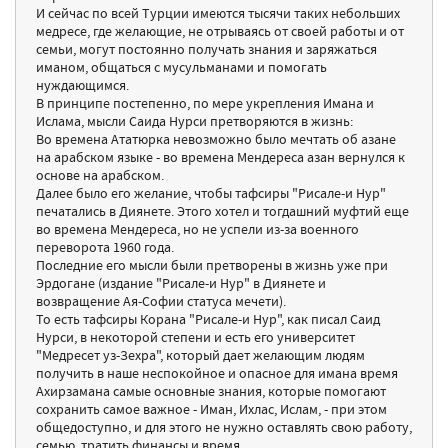
И сейчас по всей Турции имеются тысячи таких небольших
медресе, где желающие, не отрываясь от своей работы и от
семьи, могут постоянно получать знания и заряжаться
иманом, общаться с мусульманами и помогать
нуждающимся.
В принципе постепенно, по мере укрепления Имана и
Ислама, мысли Саида Нурси претворяются в жизнь:
Во времена Ататюрка невозможно было мечтать об азане
на арабском языке - во времена Мендереса азан вернулся к
основе на арабском.
Далее было его желание, чтобы тафсиры "Рисале-и Нур"
печатались в Диянете. Этого хотел и тогдашний муфтий еще
во времена Мендереса, но не успели из-за военного
переворота 1960 года.
Последние его мысли были претворены в жизнь уже при
Эрдогане (издание "Рисале-и Нур" в Диянете и
возвращение Ая-Софии статуса мечети).
То есть тафсиры Корана "Рисале-и Нур", как писал Саид
Нурси, в некоторой степени и есть его университет
"Медресет уз-Зехра", который дает желающим людям
получить в наше неспокойное и опасное для имана время
Ахирзамана самые основные знания, которые помогают
сохранить самое важное - Иман, Ихлас, Ислам, - при этом
общедоступно, и для этого не нужно оставлять свою работу,
семью, тратить финансы и время.