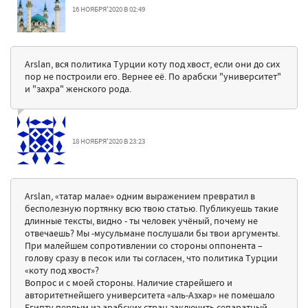
16 НОЯБРЯ'2020 В 02:49
Arslan, вся политика Турции коту под хвост, если они до сих
пор не построили его. Вернее её. По арабски "университет"
и "захра" женского рода.
18 НОЯБРЯ'2020 В 23:23
Arslan, «татар малае» одним выражением превратил в
бесполезную портянку всю твою статью. Публикуешь такие
длинные тексты, видно - ты человек учёный, почему не
отвечаешь? Мы -мусульмане послушали бы твои аргументы.
При малейшем сопротивлении со стороны оппонента –
голову сразу в песок или ты согласен, что политика Турции
«коту под хвост»?
Вопрос и с моей стороны. Наличие старейшего и
авторитетнейшего университета «аль-Азхар» не помешало
Египту первым из арабских стран заключить сепаратный