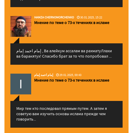
HAMZA CHERNOMORCHENKO
30.01.2025, 15:22
Мнение по теме о 73-х течениях в исламе
إمام احمد إمام , Ва алейкум ассалам ва рахматуЛлахи
ва баракятух! Спасибо брат за то что попробовал ...
إمام احمد إمام
29.01.2025, 00:43
Мнение по теме о 73-х течениях в исламе
Мир тем кто последовал прямым путем. А затем я
советую вам изучить основы ислама прежде чем
говорить...