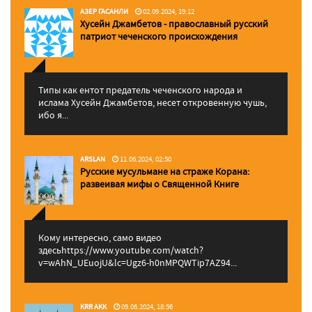
АЗЕР ГАСАНЛИ
02.09.2024, 19:12
Хусейн Джамбетов - православный русский
патриот чеченского происхождения
Типы как ентот предатель чеченского народа и
ислама Хусейн Джамбетов, несет откровенную чушь,
ибо я...
ARSLAN
11.06.2024, 02:50
Русские мусульмане на страже Корана:
pазвеивая мифы о Священной Книге
Кому интересно, само видео
здесьhttps://www.youtube.com/watch?
v=wAhN_UEuojU&lc=Ugz6-h0nMPQWTip7AZ94...
KRR AKK
09.06.2024, 18:56