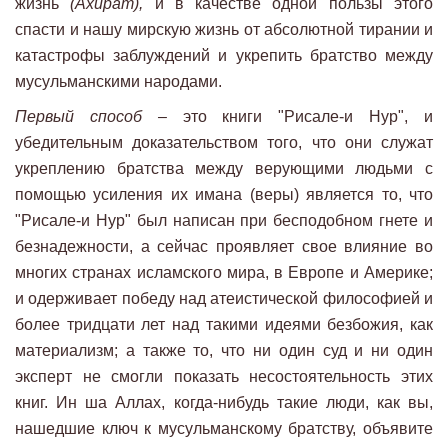
жизнь
(Ахират),
и в качестве одной пользы этого
спасти и нашу мирскую жизнь от абсолютной тирании и
катастрофы заблуждений и укрепить братство между
мусульманскими народами.
Первый способ –
это книги "Рисале-и Hyp", и
убедительным доказательством того, что они служат
укреплению братства между верующими людьми с
помощью усиления их имана (веры) является то, что
"Рисале-и Hyp" был написан при бесподобном гнете и
безнадежности, а сейчас проявляет свое влияние во
многих странах исламского мира, в Европе и Америке;
и одерживает победу над атеистической философией и
более тридцати лет над такими идеями безбожия, как
материализм; а также то, что ни один суд и ни один
эксперт не смогли показать несостоятельность этих
книг. Ин ша Аллах, когда-нибудь такие люди, как вы,
нашедшие ключ к мусульманскому братству, объявите