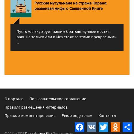
Русские мусульмане на страже Корана:
pазвеивая мифы о Священной Книге
Пусть Аллах дарует нашим братьям лучшее месть в
раю. Не только Али и Иса стоят за этими прекрасными
...
О портале
Пользовательское соглашение
Правила размещения материалов
Правила комментирования
Рекламодателям
Контакты
Facebook
VK
Twitter
Odnokla
© 2011 - 2026
ГолосИслама.RU
- Политические новости, события и происшествия