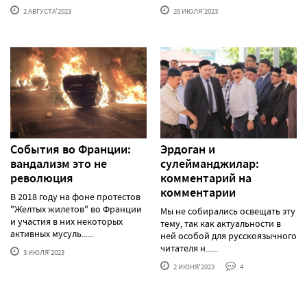
2 АВГУСТА'2023
28 ИЮЛЯ'2023
События во Франции:
Эрдоган и
вандализм это не
сулейманджилар:
революция
комментарий на
комментарии
В 2018 году на фоне протестов
"Желтых жилетов" во Франции
Мы не собирались освещать эту
и участия в них некоторых
тему, так как актуальности в
активных мусуль......
ней особой для русскоязычного
читателя н......
3 ИЮЛЯ'2023
2 ИЮНЯ'2023
4