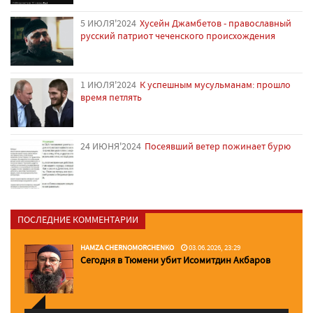
5 ИЮЛЯ'2024
Хусейн Джамбетов - православный
русский патриот чеченского происхождения
1 ИЮЛЯ'2024
К успешным мусульманам: прошло
время петлять
24 ИЮНЯ'2024
Посеявший ветер пожинает бурю
ПОСЛЕДНИЕ КОММЕНТАРИИ
HAMZA CHERNOMORCHENKO
03.06.2026, 23:29
Сегодня в Тюмени убит Исомитдин Акбаров