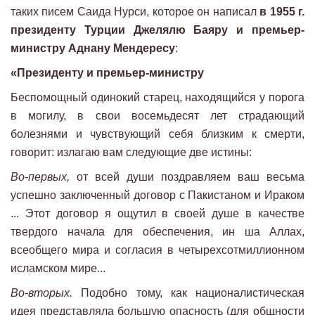
таких писем Саида Нурси, которое он написал
в 1955 г.
президенту Турции Джелялю Баяру и премьер-
министру Аднану Мендересу
:
«Президенту и премьер-министру
Беспомощный одинокий старец, находящийся у порога
в могилу, в свои восемьдесят лет страдающий
болезнями и чувствующий себя близким к смерти,
говорит: излагаю вам следующие две истины:
Во-первых,
от всей души поздравляем ваш весьма
успешно заключенный договор с Пакистаном и Ираком
... Этот договор я ощутил в своей душе в качестве
твердого начала для обеспечения, ин ша Аллах,
всеобщего мира и согласия в четырехсотмиллионном
исламском мире...
Во-вторых.
Подобно тому, как националистическая
идея представляла большую опасность (для общности