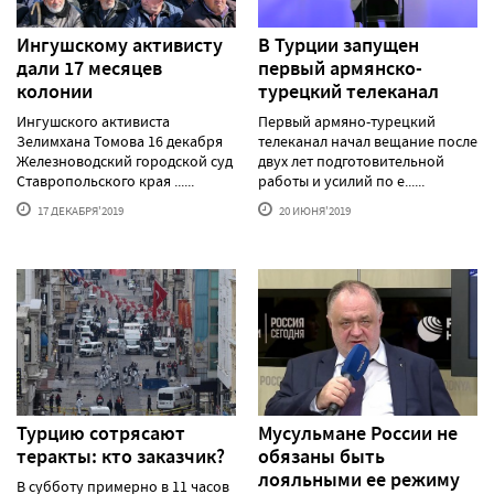
Ингушскому активисту
В Турции запущен
дали 17 месяцев
первый армянско-
колонии
турецкий телеканал
Ингушского активиста
Первый армяно-турецкий
Зелимхана Томова 16 декабря
телеканал начал вещание после
Железноводский городской суд
двух лет подготовительной
Ставропольского края ......
работы и усилий по е......
17 ДЕКАБРЯ'2019
20 ИЮНЯ'2019
Турцию сотрясают
Мусульмане России не
теракты: кто заказчик?
обязаны быть
лояльными ее режиму
В субботу примерно в 11 часов