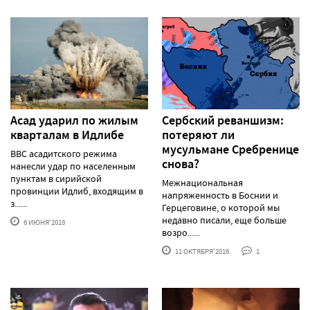
Асад ударил по жилым
Сербский реваншизм:
кварталам в Идлибе
потеряют ли
мусульмане Сребренице
ВВС асадитского режима
снова?
нанесли удар по населенным
пунктам в сирийской
Межнациональная
провинции Идлиб, входящим в
напряженность в Боснии и
з......
Герцеговине, о которой мы
недавно писали, еще больше
6 ИЮНЯ'2018
возро......
11 ОКТЯБРЯ'2016
1