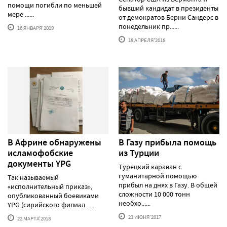
помощи погибли по меньшей
бывший кандидат в президенты
мере ......
от демократов Берни Сандерс в
понедельник пр......
16 ЯНВАРЯ'2019
18 АПРЕЛЯ'2018
В Африне обнаружены
В Газу прибыла помощь
исламофобские
из Турции
документы YPG
Турецкий караван с
гуманитарной помощью
Так называемый
прибыл на днях в Газу. В общей
«исполнительный приказ»,
сложности 10 000 тонн
опубликованный боевиками
необхо......
YPG (сирийского филиал......
23 ИЮНЯ'2017
22 МАРТА'2018