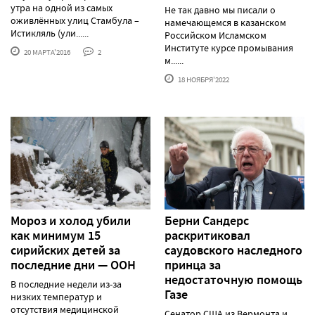
утра на одной из самых
Не так давно мы писали о
оживлённых улиц Стамбула –
намечающемся в казанском
Истикляль (ули......
Российском Исламском
Институте курсе промывания
20 МАРТА'2016
2
м......
18 НОЯБРЯ'2022
Мороз и холод убили
Берни Сандерс
как минимум 15
раскритиковал
сирийских детей за
саудовского наследного
последние дни — ООН
принца за
недостаточную помощь
В последние недели из-за
Газе
низких температур и
отсутствия медицинской
Сенатор США из Вермонта и