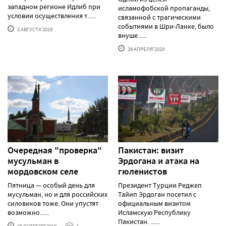
западном регионе Идлиб при
исламофобской пропаганды,
условии осуществления т......
связанной с трагическими
событиями в Шри-Ланке, было
2 АВГУСТА'2019
внуше......
26 АПРЕЛЯ'2019
Очередная "проверка"
Пакистан: визит
мусульман в
Эрдогана и атака на
мордовском селе
гюленистов
Пятница — особый день для
Президент Турции Реджеп
мусульман, но и для российских
Тайип Эрдоган посетил с
силовиков тоже. Они упустят
официальным визитом
возможно......
Исламскую Республику
Пакистан. ......