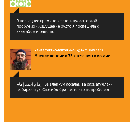
В последнее время тоже столкнулась с этой
проблемой. Ощущение будто я поспешила с
хиджабом и рано по...
HAMZA CHERNOMORCHENKO
30.01.2025, 15:22
Мнение по теме о 73-х течениях в исламе
إمام احمد إمام , Ва алейкум ассалам ва рахматуЛлахи
ва баракятух! Спасибо брат за то что попробовал ...