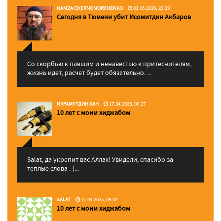
HAMZA CHERNOMORCHENKO
03.06.2026, 23:29
Сегодня в Тюмени убит Исомитдин Акбаров
Со скорбью к павшим и ненавестью к притеснителям,
жизнь идет, расчет будет обязательно. ...
ИКРАМУТДИН ХАН
17.04.2025, 00:27
10 лет с моим хиджабом
Salat, да укрепит вас Аллаx! Увидели, спасибо за
теплые слова :-)...
SALAT
11.04.2025, 09:02
10 лет с моим хиджабом