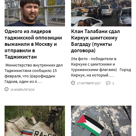
Одного из лидеров
Клан Талабани сдал
таджикской оппозиции
Киркук шиитскому
выманили в Москву и
Багдаду (пункты
отправили в
договора)
Таджикистан
(На фото - победители в
Киркуке с шиитскими и
Министерство внутренних дел
туркменскими флагами) Город
Таджикистана сообщило 15
Киркук, на который......
февраля, что Шарофиддин
Гадоев, один из л......
17 ОКТЯБРЯ'2017
2
18 ФЕВРАЛЯ'2019