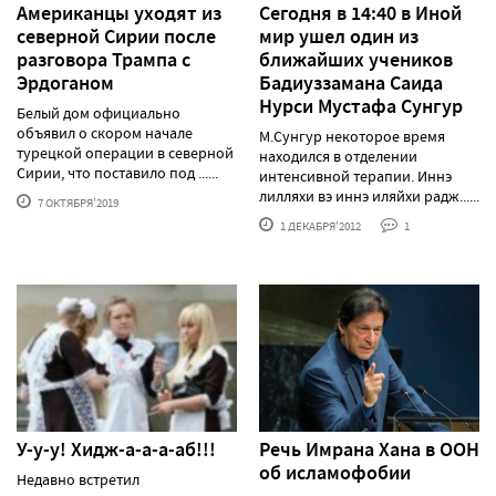
Американцы уходят из
Сегодня в 14:40 в Иной
северной Сирии после
мир ушел один из
разговора Трампа с
ближайших учеников
Эрдоганом
Бадиуззамана Саида
Нурси Мустафа Сунгур
Белый дом официально
объявил о скором начале
М.Сунгур некоторое время
турецкой операции в северной
находился в отделении
Сирии, что поставило под ......
интенсивной терапии. Иннэ
лилляхи вэ иннэ иляйхи радж......
7 ОКТЯБРЯ'2019
1 ДЕКАБРЯ'2012
1
У-у-у! Хидж-а-а-а-аб!!!
Речь Имрана Хана в ООН
об исламофобии
Недавно встретил