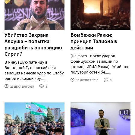
Убийство Захрана
Бомбежки Ракки:
Алоуша – попытка
принцип Талиона в
раздробить оппозицию
действии
Сирии?
(На фото - после ударов
французской авиации по
В минувшую пятницу в
столице ИГИЛ Ракка) Убийство
Восточной Гуте российская
полутора сотен бе......
авиация нанесла удар по штабу
одной из самых кру......
16 НОЯБРЯ'2015
3
28 ДЕКАБРЯ'2015
3