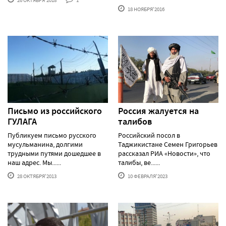
26 ОКТЯБРЯ'2018
1
18 НОЯБРЯ'2016
Письмо из российского
Россия жалуется на
ГУЛАГА
талибов
Публикуем письмо русского
Российский посол в
мусульманина, долгими
Таджикистане Семен Григорьев
трудными путями дошедшее в
рассказал РИА «Новости», что
наш адрес. Мы......
талибы, ве......
28 ОКТЯБРЯ'2013
10 ФЕВРАЛЯ'2023