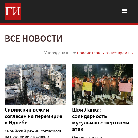
ВСЕ НОВОСТИ
Упорядочить по:
просмотрам
за все время
Сирийский режим
Шри Ланка:
согласен на перемирие
солидарность
в Идлибе
мусульман с жертвами
атак
Сирийский режим согласился
на перемирие в северо-
Одной из целей