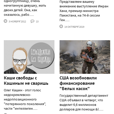
одногруппницу, очень
Представляем вашему
начитанную девушку, мать
вниманию выступление Имран
двоих детей. Она, как
Хана, премьер-министра
оказалось, рабо......
Пакистана, на 74-й сессии
Ген......
3 НОЯБРЯ'2012
13
14 ОКТЯБРЯ'2019
Каши свободы с
США возобновили
Кашиным не сваришь
финансирование
"Белых касок"
Олег Кашин - этот голос
недокремлевско-
Государственный департамент
недоппозиционного
США объявил в четверг, что
"потерянного поколения",
выделит 6,6 миллионов
части "интеллиген......
долларов для помощи &l......