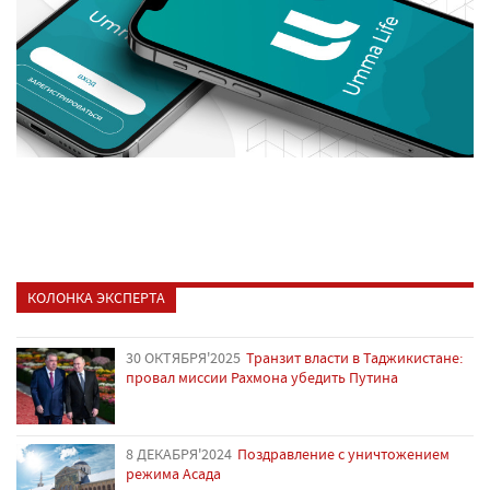
КОЛОНКА ЭКСПЕРТА
30 ОКТЯБРЯ'2025
Транзит власти в Таджикистане:
провал миссии Рахмона убедить Путина
8 ДЕКАБРЯ'2024
Поздравление с уничтожением
режима Асада