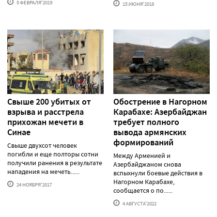
5 ФЕВРАЛЯ'2019
15 ИЮНЯ'2018
Свыше 200 убитых от
Обострение в Нагорном
взрыва и расстрела
Карабахе: Азербайджан
прихожан мечети в
требует полного
Синае
вывода армянских
формирований
Свыше двухсот человек
погибли и еще полторы сотни
Между Арменией и
получили ранения в результате
Азербайджаном снова
нападения на мечеть......
вспыхнули боевые действия в
Нагорном Карабахе,
24 НОЯБРЯ'2017
сообщается о по......
4 АВГУСТА'2022