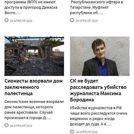
программы (ВПП) не имеют
Республиканского ифтара в
доступа в пригород Дамаска
Татарстане. Муфтият
Восто......
республики об......
24 АПРЕЛЯ'2018
24 АПРЕЛЯ'2018
Сионисты взорвали дом
СК не будет
заключенного
расследовать убийство
палестинца
журналиста Максима
Бородина
Сионистские военные взорвали
дом палестинца, которого
Убийства журналистов в РФ
ранее арестовали. Случай
чаще всего расследуется очень
произошел в городе Д......
медленно и редко когда
доходят до суда. А е......
24 АПРЕЛЯ'2018
24 АПРЕЛЯ'2018