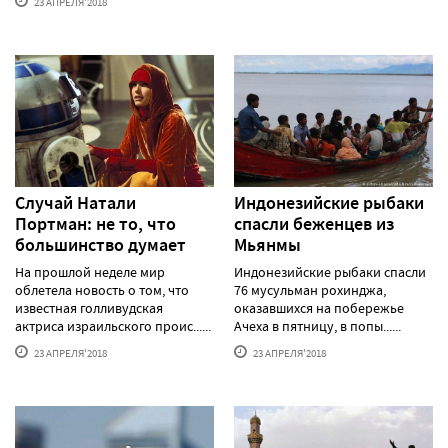
23 АПРЕЛЯ'2018
Случай Натали
Индонезийские рыбаки
Портман: не то, что
спасли беженцев из
большинство думает
Мьянмы
На прошлой неделе мир
Индонезийские рыбаки спасли
облетела новость о том, что
76 мусульман рохинджа,
известная голливудская
оказавшихся на побережье
актриса израильского проис......
Ачеха в пятницу, в попы......
23 АПРЕЛЯ'2018
23 АПРЕЛЯ'2018