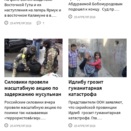
Абдураимой Бобомуродовым
Восточной Гуты и их
подошел к концу. Суд пр......
наступления на лагерь Ярмук и
в восточном Каламуне в в......
25 АПРЕЛЯ'2018
25 АПРЕЛЯ'2018
7
Силовики провели
Идлибу грозит
масштабную акцию по
гуманитарная
задержанию мусульман
катастрофа
Российские силовики вчера
Представители ООН заявляют,
провели масштабную акцию по
что сирийской провинции
поимке так называемых
Идлиб грозит гуманитарная
«террористов&raqu......
катастрофа. Гла......
25 АПРЕЛЯ'2018
25 АПРЕЛЯ'2018