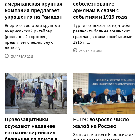
американская крупная
соболезнование
компания предлагает
армянам в связи с
украшения на Рамадан
событиями 1915 года
Впервые в истории крупный
Турция отвечает за то, чтобы
американский ритейлер
разделить боль ее армянских
(розничный торговец)
граждан, в связи с «событиями
предлагает специальную
1915 г......
линию у......
25 АПРЕЛЯ'2018
25 АПРЕЛЯ'2018
Правозащитники
ЕСПЧ: возросло число
осуждают недавнее
жалоб на Россию
изгнание сирийских
За прошлый год в Европейский
беженцев из домов в
суд по правам человека