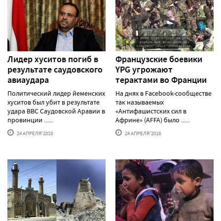
Лидер хуситов погиб в
Французские боевики
результате саудовского
YPG угрожают
авиаудара
терактами во Франции
Политический лидер йеменских
На днях в Facebook-сообществе
хуситов был убит в результате
так называемых
удара ВВС Саудовской Аравии в
«Антифашистских сил в
провинции ......
Африне» (AFFA) было ......
24 АПРЕЛЯ'2018
24 АПРЕЛЯ'2018