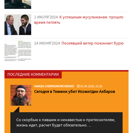
1 ИЮЛЯ'2024
К успешным мусульманам: прошло
время петлять
24 ИЮНЯ'2024
Посеявший ветер пожинает бурю
ПОСЛЕДНИЕ КОММЕНТАРИИ
HAMZA CHERNOMORCHENKO
03.06.2026, 23:29
Сегодня в Тюмени убит Исомитдин Акбаров
Со скорбью к павшим и ненавестью к притеснителям,
жизнь идет, расчет будет обязательно. ...