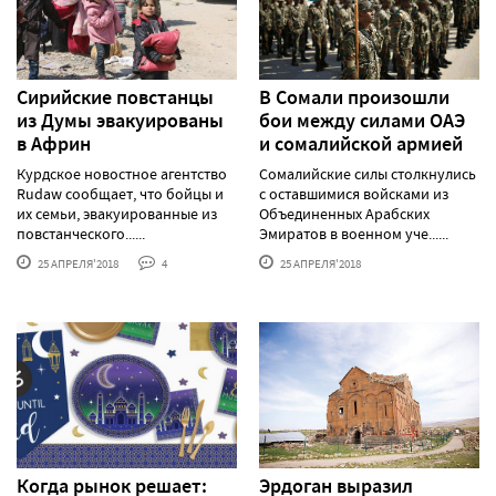
Сирийские повстанцы
В Сомали произошли
из Думы эвакуированы
бои между силами ОАЭ
в Африн
и сомалийской армией
Курдское новостное агентство
Сомалийские силы столкнулись
Rudaw сообщает, что бойцы и
с оставшимися войсками из
их семьи, эвакуированные из
Объединенных Арабских
повстанческого......
Эмиратов в военном уче......
25 АПРЕЛЯ'2018
4
25 АПРЕЛЯ'2018
Когда рынок решает:
Эрдоган выразил