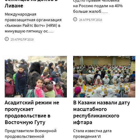
Ливане
на Россию подали на 40%
больше жалоб.......
Международная
правозащитная организация
24 АПРЕЛЯ'2018
«Хьюман Райтс Вотч» (HRW) в
минувшую пятницу ос......
25 АПРЕЛЯ'2018
Асадитский режим не
В Казани назвали дату
пропускает
масштабного
продовольствие в
республиканского
Восточную Гуту
ифтара
Представители Всемирной
Стала известна дата
продовольственной
проведения VI