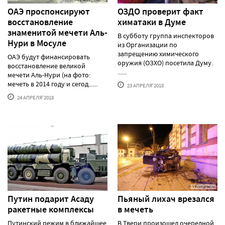
ОАЭ проспонсируют
ОЗДО проверит факт
восстановление
химатаки в Думе
знаменитой мечети Аль-
В субботу группа инспекторов
Нури в Мосуле
из Организации по
запрещению химического
ОАЭ будут финансировать
оружия (ОЗХО) посетила Думу.
восстановление великой
......
мечети Аль-Нури (на фото:
мечеть в 2014 году и сегод......
23 АПРЕЛЯ'2018
24 АПРЕЛЯ'2018
Путин подарит Асаду
Пьяный лихач врезался
ракетные комплексы
в мечеть
Путинский режим в ближайшее
В Твери произошел очередной