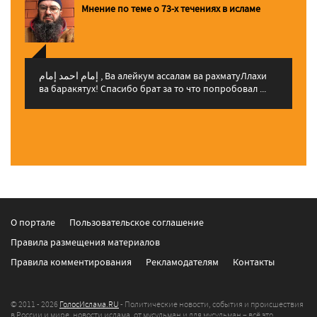
Мнение по теме о 73-х течениях в исламе
إمام احمد إمام , Ва алейкум ассалам ва рахматуЛлахи
ва баракятух! Спасибо брат за то что попробовал ...
О портале
Пользовательское соглашение
Правила размещения материалов
Правила комментирования
Рекламодателям
Контакты
© 2011 - 2026
ГолосИслама.RU
- Политические новости, события и происшествия
в России и мире, новости ислама, от мусульман и для мусульман – всё это