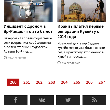
Инцидент с дроном в
Ирак выплатил первые
Эр-Рияде: что это было?
репарации Кувейту с
2014 года
Вечером 21 апреля социальные
сети взорвались сообщениями
Иракский диктатор Саддам
о боях в столице Саудовской
Хусейн мертв уже более десяти
Аравии Эр-Рияд......
лет, а иракскому вторжению в
Кувейт и послед......
23 АПРЕЛЯ'2018
23 АПРЕЛЯ'2018
59
260
261
262
263
264
265
266
267