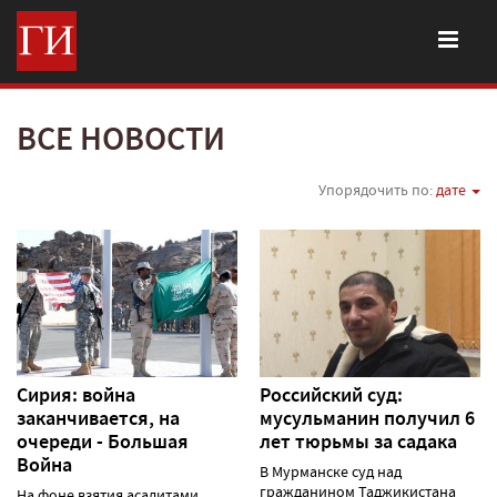
ВСЕ НОВОСТИ
Упорядочить по:
дате
Сирия: война
Российский суд:
заканчивается, на
мусульманин получил 6
очереди - Большая
лет тюрьмы за садака
Война
В Мурманске суд над
гражданином Таджикистана
На фоне взятия асадитами