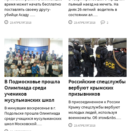
время может начать бесплатно
пьяный наезд на мечеть. На
поставлять своему другу-
днях 26-летний водитель в
убийце Асаду ......
состоянии ал......
23 АПРЕЛЯ'2018
23 АПРЕЛЯ'2018
2
В Подмосковье прошла
Российские спецслужбы
Олимпиада среди
вербуют крымских
учеников
призывников
мусульманских школ
В присоединенном к России
Крыму спецслужбы вербуют
В минувшее воскресенье в г.
молодых людей, используя
Подольске прошла Олимпиада
военкоматы. Об этом&nbs......
среди учащихся мусульманских
школ Московской......
23 АПРЕЛЯ'2018