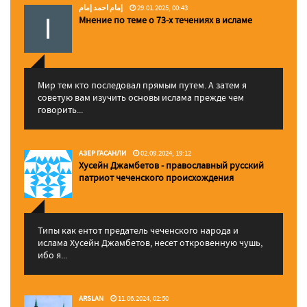
إمام احمد إمام
29.01.2025, 00:43
Мнение по теме о 73-х течениях в исламе
Мир тем кто последовал прямым путем. А затем я
советую вам изучить основы ислама прежде чем
говорить...
АЗЕР ГАСАНЛИ
02.09.2024, 19:12
Хусейн Джамбетов - православный русский
патриот чеченского происхождения
Типы как ентот предатель чеченского народа и
ислама Хусейн Джамбетов, несет откровенную чушь,
ибо я...
ARSLAN
11.06.2024, 02:50