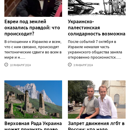
Евреи под землей
Украинско-
оказались правдой: что
палестинская
происходит?
солидарность возможна
В отношении к Израилю и всем,
После событий 7 октября в
что с ним связано, происходят
Израиле немалая часть
тектонические сдвиги во всем в
украинского общества заняла
мире и н......
откровенно просионистск......
10 ЯНВАРЯ'2024
3 ЯНВАРЯ'2024
Верховная Рада Украина
Запрет движения лгбт в
может признать право
России: что надо