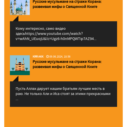
Русские мусульмане на страже Корана:
pазвеивая мифы о Священной Книге
Кому интересно, само видео
здесьhttps://www.youtube.com/watch?
v=wAhN_UEuojU&lc=Ugz6-h0nMPQWTip7AZ94...
KRR AKK
09.06.2024, 18:56
Русские мусульмане на страже Корана:
pазвеивая мифы о Священной Книге
Пусть Аллах дарует нашим братьям лучшее месть в
раю. Не только Али и Иса стоят за этими прекрасными
...