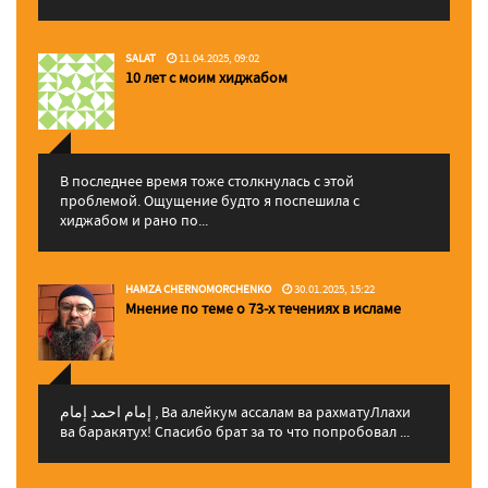
SALAT
11.04.2025, 09:02
10 лет с моим хиджабом
В последнее время тоже столкнулась с этой
проблемой. Ощущение будто я поспешила с
хиджабом и рано по...
HAMZA CHERNOMORCHENKO
30.01.2025, 15:22
Мнение по теме о 73-х течениях в исламе
إمام احمد إمام , Ва алейкум ассалам ва рахматуЛлахи
ва баракятух! Спасибо брат за то что попробовал ...