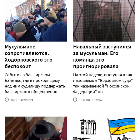
Мусульмане
Навальный заступился
сопротивляются.
за мусульман. Его
Ходорковского это
команда это
беспокоит
проигнорировала
События в башкирском
На этой неделе, выступая в так
Баймаке, где к проходящему
называемом "Верховном суде"
над ним судилищу поддержать
так называемой "Российской
башкирского общественно......
Федерации" по......
16 ЯНВАРЯ'2024
13 ЯНВАРЯ'2024