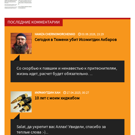
ПОСЛЕДНИЕ КОММЕНТАРИИ
HAMZA CHERNOMORCHENKO
03.06.2026, 23:29
Сегодня в Тюмени убит Исомитдин Акбаров
Со скорбью к павшим и ненавестью к притеснителям,
жизнь идет, расчет будет обязательно. ...
ИКРАМУТДИН ХАН
17.04.2025, 00:27
10 лет с моим хиджабом
Salat, да укрепит вас Аллаx! Увидели, спасибо за
теплые слова :-)...