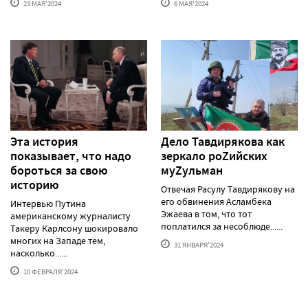
23 МАЯ'2024
6 МАЯ'2024
Эта история
Дело Тавдирякова как
показывает, что надо
зеркало роZийских
бороться за свою
муZульман
историю
Отвечая Расулу Тавдирякову на
его обвинения Асламбека
Интервью Путина
Эжаева в том, что тот
американскому журналисту
поплатился за несоблюде......
Такеру Карлсону шокировало
многих на Западе тем,
31 ЯНВАРЯ'2024
насколько......
10 ФЕВРАЛЯ'2024