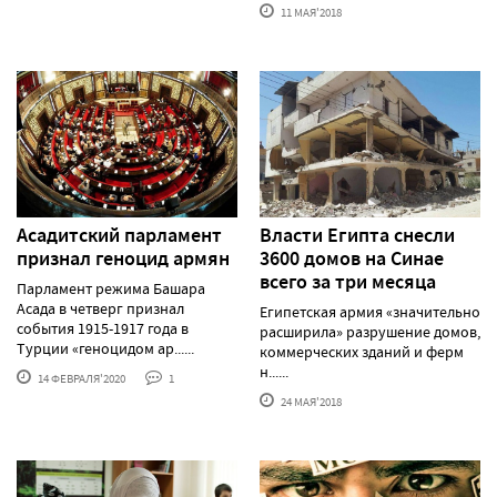
11 МАЯ'2018
Асадитский парламент
Власти Египта снесли
признал геноцид армян
3600 домов на Синае
всего за три месяца
Парламент режима Башара
Асада в четверг признал
Египетская армия «значительно
события 1915-1917 года в
расширила» разрушение домов,
Турции «геноцидом ар......
коммерческих зданий и ферм
н......
14 ФЕВРАЛЯ'2020
1
24 МАЯ'2018