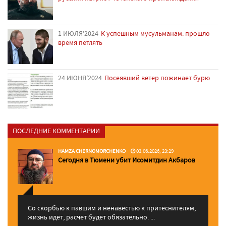
1 ИЮЛЯ'2024
К успешным мусульманам: прошло
время петлять
24 ИЮНЯ'2024
Посеявший ветер пожинает бурю
ПОСЛЕДНИЕ КОММЕНТАРИИ
HAMZA CHERNOMORCHENKO
03.06.2026, 23:29
Сегодня в Тюмени убит Исомитдин Акбаров
Со скорбью к павшим и ненавестью к притеснителям,
жизнь идет, расчет будет обязательно. ...