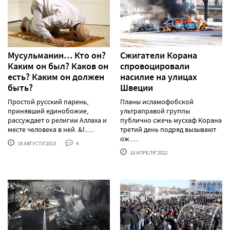
Мусульманин… Кто он?
Сжигатели Корана
Каким он был? Каков он
спровоцировали
есть? Каким он должен
насилие на улицах
быть?
Швеции
Простой русский парень,
Планы исламофобской
принявший единобожие,
ультраправой группы
рассуждает о религии Аллаха и
публично сжечь мусхаф Корана
месте человека в ней. &l......
третий день подряд вызывают
ож......
16 АВГУСТА'2015
4
18 АПРЕЛЯ'2022