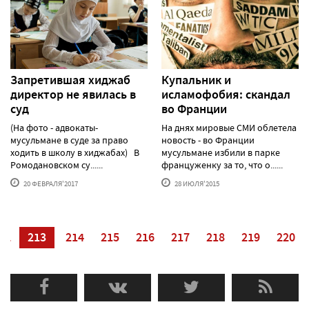
Запретившая хиджаб
Купальник и
директор не явилась в
исламофобия: скандал
суд
во Франции
(На фото - адвокаты-
На днях мировые СМИ облетела
мусульмане в суде за право
новость - во Франции
ходить в школу в хиджабах) В
мусульмане избили в парке
Ромодановском су......
француженку за то, что о......
20 ФЕВРАЛЯ'2017
28 ИЮЛЯ'2015
12
213
214
215
216
217
218
219
220