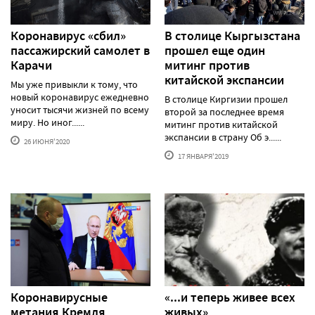
Коронавирус «сбил»
В столице Кыргызстана
пассажирский самолет в
прошел еще один
Карачи
митинг против
китайской экспансии
Мы уже привыкли к тому, что
новый коронавирус ежедневно
В столице Киргизии прошел
уносит тысячи жизней по всему
второй за последнее время
миру. Но иног......
митинг против китайской
экспансии в страну Об э......
26 ИЮНЯ'2020
17 ЯНВАРЯ'2019
Коронавирусные
«...и теперь живее всех
метания Кремля
живых»