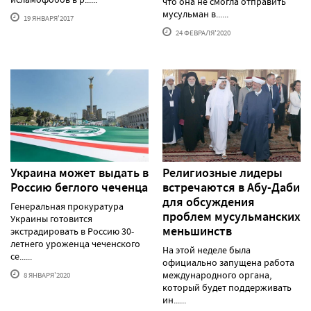
что она не смогла отправить
мусульман в......
19 ЯНВАРЯ'2017
24 ФЕВРАЛЯ'2020
Украина может выдать в
Религиозные лидеры
Россию беглого чеченца
встречаются в Абу-Даби
для обсуждения
Генеральная прокуратура
проблем мусульманских
Украины готовится
меньшинств
экстрадировать в Россию 30-
летнего уроженца чеченского
На этой неделе была
се......
официально запущена работа
международного органа,
8 ЯНВАРЯ'2020
который будет поддерживать
ин......