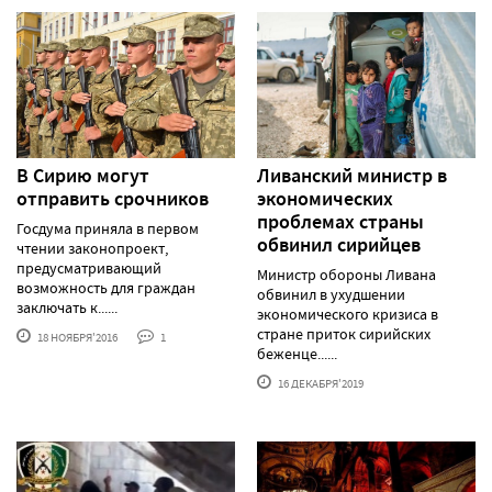
В Сирию могут
Ливанский министр в
отправить срочников
экономических
проблемах страны
Госдума приняла в первом
обвинил сирийцев
чтении законопроект,
предусматривающий
Министр обороны Ливана
возможность для граждан
обвинил в ухудшении
заключать к......
экономического кризиса в
стране приток сирийских
18 НОЯБРЯ'2016
1
беженце......
16 ДЕКАБРЯ'2019