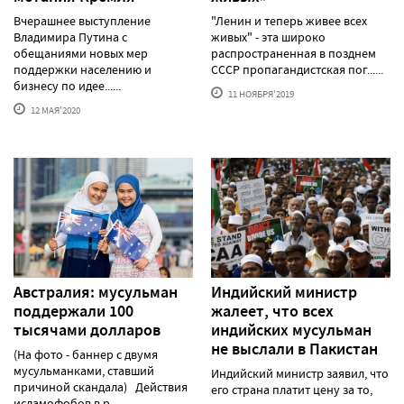
Вчерашнее выступление
"Ленин и теперь живее всех
Владимира Путина с
живых" - эта широко
обещаниями новых мер
распространенная в позднем
поддержки населению и
СССР пропагандистская пог......
бизнесу по идее......
11 НОЯБРЯ'2019
12 МАЯ'2020
Австралия: мусульман
Индийский министр
поддержали 100
жалеет, что всех
тысячами долларов
индийских мусульман
не выслали в Пакистан
(На фото - баннер с двумя
мусульманками, ставший
Индийский министр заявил, что
причиной скандала) Действия
его страна платит цену за то,
исламофобов в р......