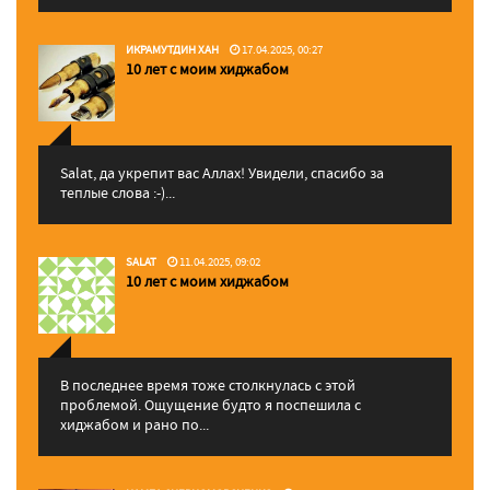
ИКРАМУТДИН ХАН
17.04.2025, 00:27
10 лет с моим хиджабом
Salat, да укрепит вас Аллаx! Увидели, спасибо за
теплые слова :-)...
SALAT
11.04.2025, 09:02
10 лет с моим хиджабом
В последнее время тоже столкнулась с этой
проблемой. Ощущение будто я поспешила с
хиджабом и рано по...