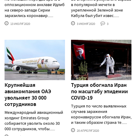
оппозиционном анклаве Идлиб
в популярной мечети в
на северо-западе Сирии
укрепленной Зеленой зоне
заразились коронавир......
Кабула был убит извес......
13 ИЮЛЯ'2020
3 ИЮНЯ'2020
3
Крупнейшая
Турция обогнала Иран
авиакомпания ОАЭ
по масштабу эпидемии
увольняет 30 000
COVID-19
сотрудников
Турция по число выявленных
случаев заражения
Международный авиационный
коронавирусом обогнала Иран,
холдинг Emirates Group
и таким образом страна те......
собирается уволить около 30
000 сотрудников, чтобы......
20 АПРЕЛЯ'2020