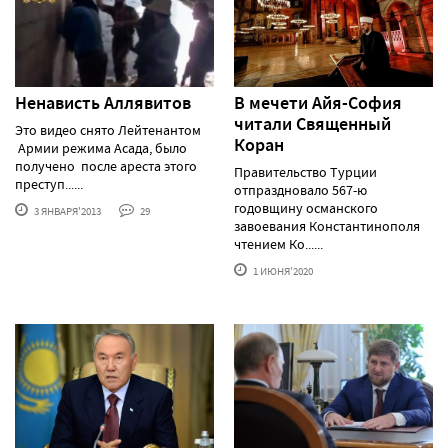
Ненависть Аллявитов
В мечети Айя-София
читали Священный
Это видео снято Лейтенантом
Коран
Армии режима Асада, было
получено после ареста этого
Правительство Турции
преступ......
отпраздновало 567-ю
годовщину османского
3 ЯНВАРЯ'2013
29
завоевания Константинополя
чтением Ко......
1 ИЮНЯ'2020