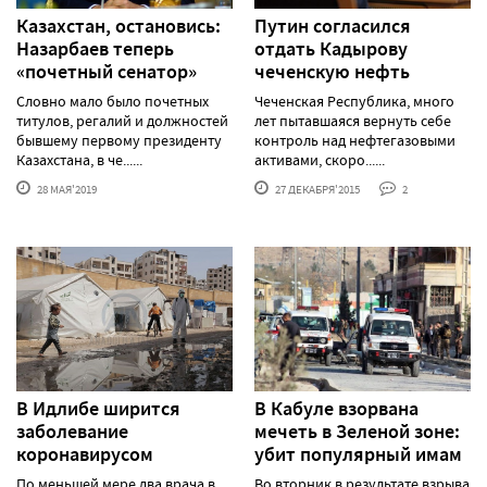
Казахстан, остановись:
Путин согласился
Назарбаев теперь
отдать Кадырову
«почетный сенатор»
чеченскую нефть
Словно мало было почетных
Чеченская Республика, много
титулов, регалий и должностей
лет пытавшаяся вернуть себе
бывшему первому президенту
контроль над нефтегазовыми
Казахстана, в че......
активами, скоро......
28 МАЯ'2019
27 ДЕКАБРЯ'2015
2
В Идлибе ширится
В Кабуле взорвана
заболевание
мечеть в Зеленой зоне:
коронавирусом
убит популярный имам
По меньшей мере два врача в
Во вторник в результате взрыва