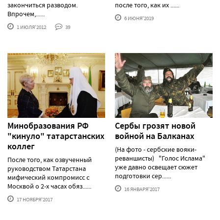
закончиться разводом.
после того, как их ......
Впрочем,......
6 ИЮНЯ'2019
1 ИЮЛЯ'2012
39
Минобразования РФ
Сербы грозят новой
"кинуло" татарстанских
войной на Балканах
коллег
(На фото - сербские вояки-
реваншисты) "Голос Ислама"
После того, как озвученный
уже давно освещает сюжет
руководством Татарстана
подготовки сер......
мифический компромисс с
Москвой о 2-х часах обяз......
16 ЯНВАРЯ'2017
17 НОЯБРЯ'2017