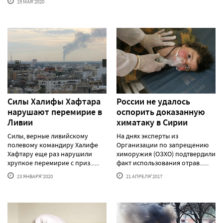
19 МАЯ'2020
Силы Халифы Хафтара
России не удалось
нарушают перемирие в
оспорить доказанную
Ливии
химатаку в Сирии
Силы, верные ливийскому
На днях эксперты из
полевому командиру Халифе
Организации по запрещению
Хафтару еще раз нарушили
химоружия (ОЗХО) подтвердили
хрупкое перемирие с приз......
факт использования отрав......
23 ЯНВАРЯ'2020
21 АПРЕЛЯ'2017