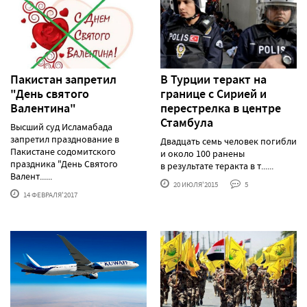
Пакистан запретил
В Турции теракт на
"День святого
границе с Сирией и
Валентина"
перестрелка в центре
Стамбула
Высший суд Исламабада
запретил празднование в
Двадцать семь человек погибли
Пакистане содомитского
и около 100 ранены
праздника "День Святого
в результате теракта в т......
Валент......
20 ИЮЛЯ'2015
5
14 ФЕВРАЛЯ'2017