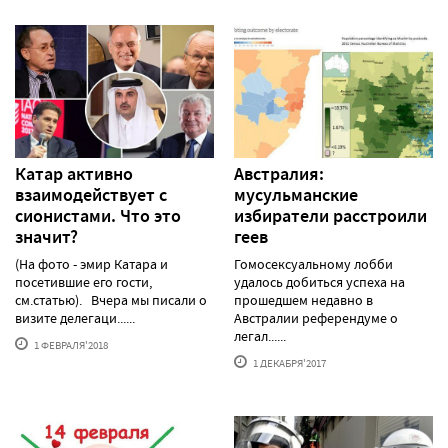
Катар активно
Австралия:
взаимодействует с
мусульманские
сионистами. Что это
избиратели расстроили
значит?
геев
(На фото - эмир Катара и
Гомосексуальному лобби
посетившие его гости,
удалось добиться успеха на
см.статью). Вчера мы писали о
прошедшем недавно в
визите делегаци......
Австралии референдуме о
легал......
1 ФЕВРАЛЯ'2018
1 ДЕКАБРЯ'2017