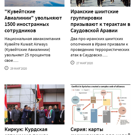
"Кувейтские
Иракские шиитские
Авиалинии" увольняют
группировки
1500 иностранных
призывают к терактам в
сотрудников
Саудовской Аравии
Национальная авиакомпания
Два про-иранских шиитских
Кувейте Kuwait Airways
ополчения в Ираке призвали к
(Кувейтские Авиалинии)
проведению террористических
увольняет 25 процентов
атак в Саудовско......
свое......
27 МАЯ'2020
29 МАЯ'2020
Киркук: Курдская
Сирия: карты