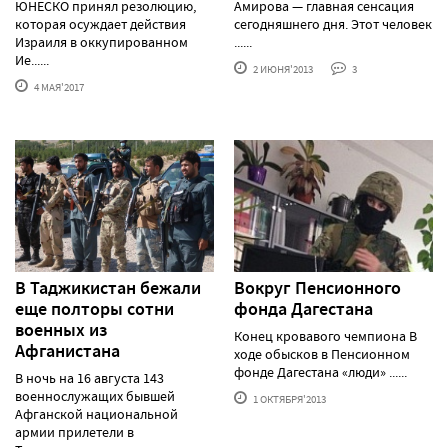
ЮНЕСКО принял резолюцию,
Амирова — главная сенсация
которая осуждает действия
сегодняшнего дня. Этот человек
Израиля в оккупированном
......
Ие......
2 ИЮНЯ'2013
3
4 МАЯ'2017
В Таджикистан бежали
Вокруг Пенсионного
еще полторы сотни
фонда Дагестана
военных из
Конец кровавого чемпиона В
Афганистана
ходе обысков в Пенсионном
фонде Дагестана «люди» ......
В ночь на 16 августа 143
военнослужащих бывшей
1 ОКТЯБРЯ'2013
Афганской национальной
армии прилетели в