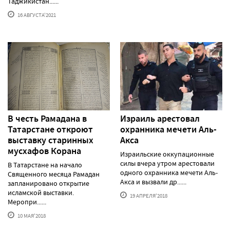
Таджикистан......
16 АВГУСТА'2021
В честь Рамадана в
Израиль арестовал
Татарстане откроют
охранника мечети Аль-
выставку старинных
Акса
мусхафов Корана
Израильские оккупационные
силы вчера утром арестовали
В Татарстане на начало
одного охранника мечети Аль-
Священного месяца Рамадан
Акса и вызвали др......
запланировано открытие
исламской выставки.
19 АПРЕЛЯ'2018
Меропри......
10 МАЯ'2018