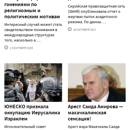
гонениями по
Сирийская правозащитная сеть
религиозным и
(SNHR) опубликовала отчет о
политическим мотивам
жертвах пыток асадитского
режима. По данны......
Интересный случай может стать
свидетельством понимания в
30 ОКТЯБРЯ'2017
международных структурах
того, насколько а......
2 СЕНТЯБРЯ'2019
ЮНЕСКО признала
Арест Саида Амирова —
оккупацию Иерусалима
махачкалинская
Израилем
сенсация!
Исполнительный совет
Арест мэра Махачкалы Саида