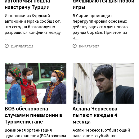
автономия пошла
смешиваются для новой
навстречу Турции
игры
Источники из Курдской
В Сирии происходит
автономии Ирака сообщают,
перегруппировка основных
что сегодня благополучно
действующих сил для нового
разрешился конфликт между
раунда борьбы. При этом из
......
ч......
11 АПРЕЛЯ'2017
30 МАРТА'2017
ВОЗ обеспокоена
Аслана Черкесова
случаями пневмонии в
пытают каждые 4
Туркменистане
месяца
Всемирная организация
Аслан Черкесов, отбывающий
здравоохранения (ВОЗ) заявила
наказание за убийство