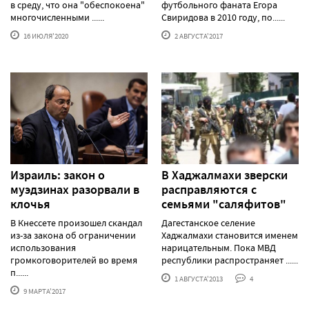
в среду, что она "обеспокоена"
футбольного фаната Егора
многочисленными ......
Свиридова в 2010 году, по......
16 ИЮЛЯ'2020
2 АВГУСТА'2017
Израиль: закон о
В Хаджалмахи зверски
муэдзинах разорвали в
расправляются с
клочья
семьями "саляфитов"
В Кнессете произошел скандал
Дагестанское селение
из-за закона об ограничении
Хаджалмахи становится именем
использования
нарицательным. Пока МВД
громкоговорителей во время
республики распространяет ......
п......
1 АВГУСТА'2013
4
9 МАРТА'2017