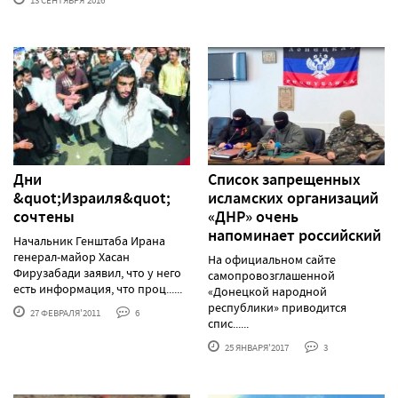
13 СЕНТЯБРЯ'2016
Дни
Список запрещенных
&quot;Израиля&quot;
исламских организаций
сочтены
«ДНР» очень
напоминает российский
Начальник Генштаба Ирана
генерал-майор Хасан
На официальном сайте
Фирузабади заявил, что у него
самопровозглашенной
есть информация, что проц......
«Донецкой народной
республики» приводится
27 ФЕВРАЛЯ'2011
6
спис......
25 ЯНВАРЯ'2017
3