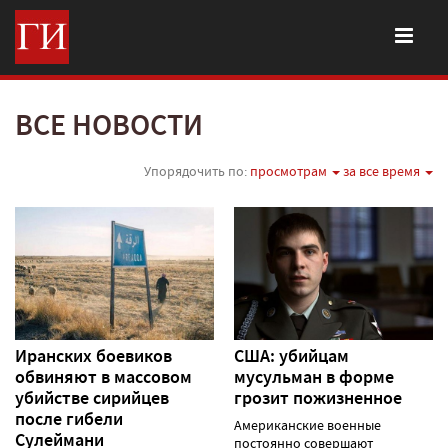
ВСЕ НОВОСТИ
Упорядочить по:
просмотрам
за все время
Иранских боевиков
США: убийцам
обвиняют в массовом
мусульман в форме
убийстве сирийцев
грозит пожизненное
после гибели
Американские военные
Сулеймани
постоянно совершают