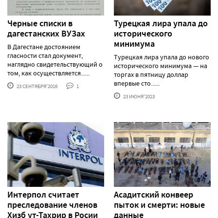
Черные списки в
Турецкая лира упала до
дагестанских ВУЗах
исторического
минимума
В Дагестане достоянием
гласности стал документ,
Турецкая лира упала до нового
наглядно свидетельствующий о
исторического минимума — на
том, как осуществляется......
торгах в пятницу доллар
впервые сто......
23 СЕНТЯБРЯ'2016
1
23 ИЮНЯ'2023
Интерпол считает
Асадитский конвеер
преследование членов
пыток и смерти: новые
Хизб ут-Тахрир в Росии
данные