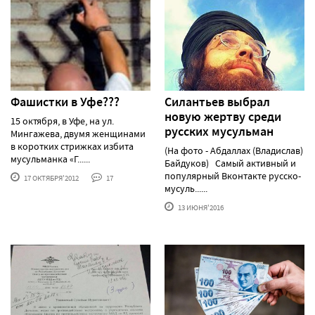
Фашистки в Уфе???
Силантьев выбрал
новую жертву среди
15 октября, в Уфе, на ул.
русских мусульман
Мингажева, двумя женщинами
в коротких стрижках избита
(На фото - Абдаллах (Владислав)
мусульманка «Г......
Байдуков) Самый активный и
популярный Вконтакте русско-
17 ОКТЯБРЯ'2012
17
мусуль......
13 ИЮНЯ'2016