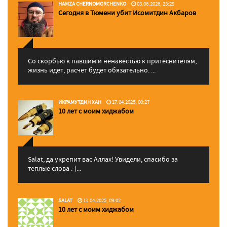
HAMZA CHERNOMORCHENKO
03.06.2026, 23:29
Сегодня в Тюмени убит Исомитдин Акбаров
Со скорбью к павшим и ненавестью к притеснителям,
жизнь идет, расчет будет обязательно. ...
ИКРАМУТДИН ХАН
17.04.2025, 00:27
10 лет с моим хиджабом
Salat, да укрепит вас Аллаx! Увидели, спасибо за
теплые слова :-)...
SALAT
11.04.2025, 09:02
10 лет с моим хиджабом