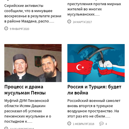
преступления против мирных
Сирийские активисты
жителей во многих
сообщили, что в минувшее
мусульманских......
воскресенье в результате резни
в районе Маадана, распо......
24 МАРТА'2017
9 ЯНВАРЯ'2020
Процесс и драма
Россия и Турция: будет
мусульман Пензы
ли война
Муфтий ДУМ Пензенской
Российский военный самолет
области Ислям Дашкин
вновь вторгся в турецкое
рассказал об успехах
воздушное пространство. На
пензенских мусульман и о
этот раз его не сбили......
постыдном к......
1 ФЕВРАЛЯ'2016
4