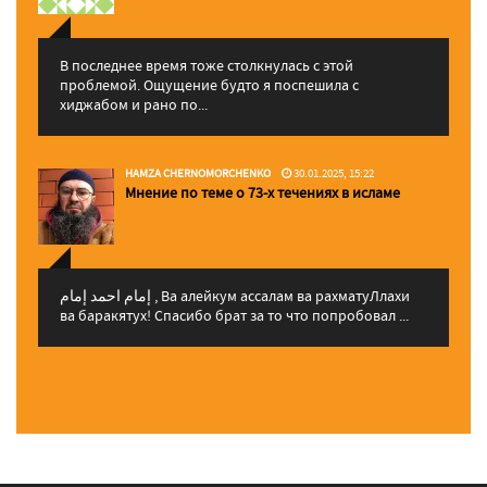
В последнее время тоже столкнулась с этой
проблемой. Ощущение будто я поспешила с
хиджабом и рано по...
HAMZA CHERNOMORCHENKO
30.01.2025, 15:22
Мнение по теме о 73-х течениях в исламе
إمام احمد إمام , Ва алейкум ассалам ва рахматуЛлахи
ва баракятух! Спасибо брат за то что попробовал ...