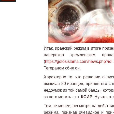
Ресурс
Итак, иранский режим в итоге призн
наперекор кремлевским пропа
(
https://golosislama.com/news.php?id
Тегераном сбил он.
Характерно то, что решение о пуск
включая 80 иранцев, приняв его с 
недоумок из той самой банды, кото
за него мстить - т.н.
КСИР
. Ну что, от
Тем не менее, несмотря на действия
режима, признав очевидное и при