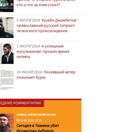
кто и что за этим стоит?
5 ИЮЛЯ'2024
Хусейн Джамбетов -
православный русский патриот
чеченского происхождения
1 ИЮЛЯ'2024
К успешным
мусульманам: прошло время
петлять
24 ИЮНЯ'2024
Посеявший ветер
пожинает бурю
ЕДНИЕ КОММЕНТАРИИ
HAMZA CHERNOMORCHENKO
03.06.2026, 23:29
Сегодня в Тюмени убит
Исомитдин Акбаров