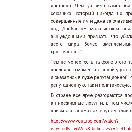
достойно. Чем уязвило самолюбие
союзника, который никогда не пр
совершенные им и даже за очевидно
над Донбассом малазийским авиа
вынужденными признать, что убили
всего мира более вменяемыми
христианства".
Тем не менее, хоть на фоне этого 
последнего момента с пеной у рта о
и оказались в луже репутационной, с
репутационную, так и политическую.
В стране все ярче разгораются про
антирежимные лозунги, в том числ
призывая заниматься внутренними 
https://www.youtube.com/watch?
v=ysmdNEvrWuo&fbclid=IwAR3DBtp