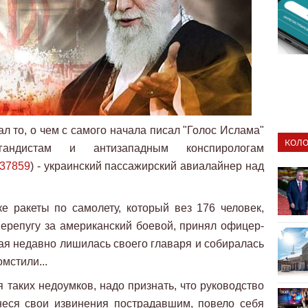
ал то, о чем с самого начала писал "Голос Ислама"
КОЛО
гандистам и антизападным конспирологам
=37859
) - украинский пассажирский авиалайнер над
е ракеты по самолету, который вез 176 человек,
перепугу за американский боевой, принял офицер-
рая недавно лишилась своего главаря и собиралась
омстили...
 таких недоумков, надо признать, что руководство
неся свои извинения пострадавшим, повело себя