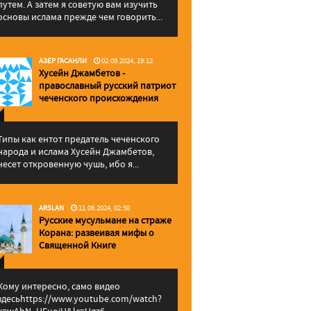
путем. А затем я советую вам изучить
основы ислама прежде чем говорить...
АЗЕР ГАСАНЛИ
02.09.2024, 19:12
Хусейн Джамбетов -
православный русский патриот
чеченского происхождения
Типы как ентот предатель чеченского
народа и ислама Хусейн Джамбетов,
несет откровенную чушь, ибо я...
ARSLAN
11.06.2024, 02:50
Русские мусульмане на страже
Корана: pазвеивая мифы о
Священной Книге
Кому интересно, само видео
здесьhttps://www.youtube.com/watch?