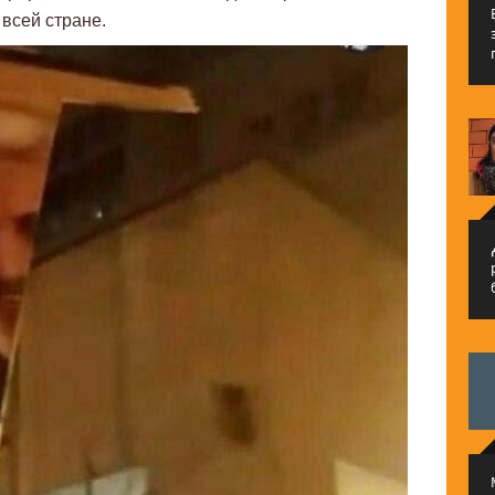
всей стране.
م