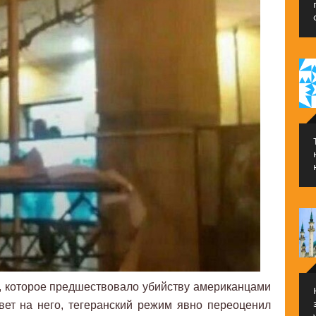
, которое предшествовало убийству американцами
вет на него, тегеранский режим явно переоценил