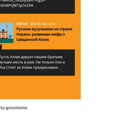
v=wAhN_UEuojU&lc=Ugz6-
h0nMPQWTip7AZ94...
KRR AKK
09.06.2024, 18:56
Русские мусульмане на страже
Корана: pазвеивая мифы о
Священной Книге
Пусть Аллах дарует нашим братьям
лучшее месть в раю. Не только Али и
Иса стоят за этими прекрасными ...
 by golosislama