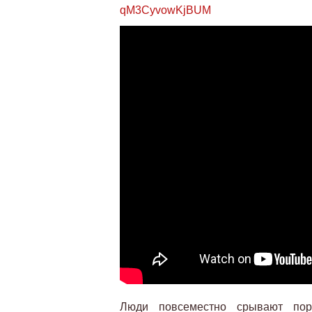
qM3CyvowKjBUM
Люди повсеместно срывают пор