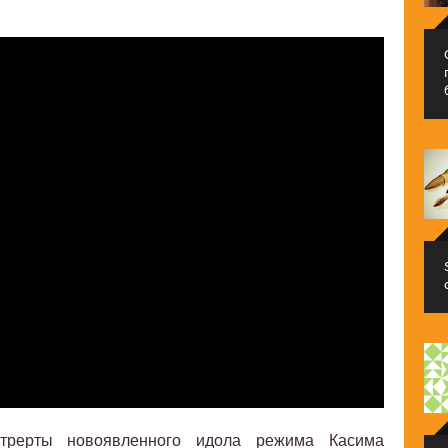
трерты новоявленного идола режима Касима