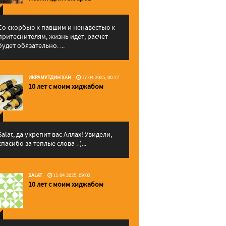
Со скорбью к павшим и ненавестью к
притеснителям, жизнь идет, расчет
будет обязательно. ...
ИКРАМУТДИН ХАН
17.04.2025, 00:27
10 лет с моим хиджабом
Salat, да укрепит вас Аллаx! Увидели,
спасибо за теплые слова :-)...
SALAT
11.04.2025, 09:02
10 лет с моим хиджабом