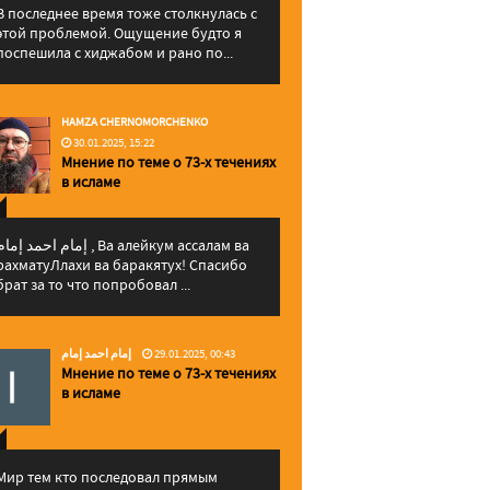
В последнее время тоже столкнулась с
этой проблемой. Ощущение будто я
поспешила с хиджабом и рано по...
HAMZA CHERNOMORCHENKO
30.01.2025, 15:22
Мнение по теме о 73-х течениях
в исламе
إمام احمد إما , Ва алейкум ассалам ва
рахматуЛлахи ва баракятух! Спасибо
брат за то что попробовал ...
إمام احمد إمام
29.01.2025, 00:43
Мнение по теме о 73-х течениях
в исламе
Мир тем кто последовал прямым