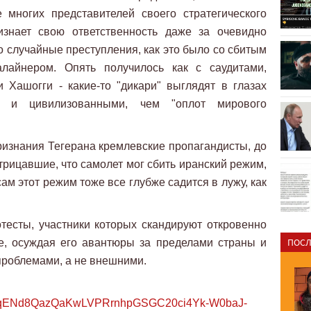
 многих представителей своего стратегического
изнает свою ответственность даже за очевидно
 случайные преступления, как это было со сбитым
лайнером. Опять получилось как с саудитами,
 Хашогги - какие-то "дикари" выглядят в глазах
 и цивилизованными, чем "оплот мирового
признания Тегерана кремлевские пропагандисты, до
трицавшие, что самолет мог сбить иранский режим,
ам этот режим тоже все глубже садится в лужу, как
тесты, участники которых скандируют откровенно
ПОСЛ
е, осуждая его авантюры за пределами страны и
проблемами, а не внешними.
tqENd8QazQaKwLVPRrnhpGSGC20ci4Yk-W0baJ-