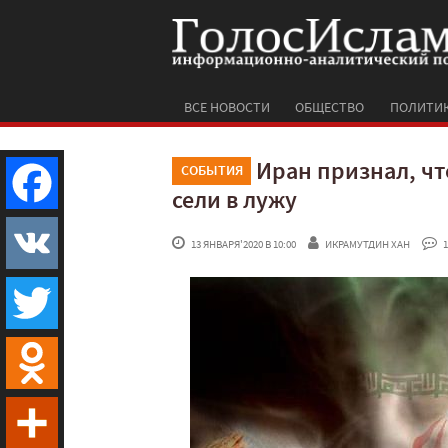
ВСЕ НОВОСТИ
ОБЩЕСТВО
ПОЛИТИ
Иран признал, чт
СОБЫТИЯ
сели в лужу
Facebook
 13 ЯНВАРЯ'2020 В 10:00
ИКРАМУТДИН ХАН
 1
VK
Twitter
Odnoklassniki