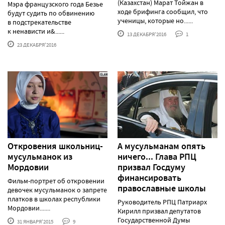
(Казахстан) Марат Тойжан в
Мэра французского года Безье
ходе брифинга сообщил, что
будут судить по обвинению
ученицы, которые но......
в подстрекательстве
к ненависти и&......
13 ДЕКАБРЯ'2016
1
23 ДЕКАБРЯ'2016
Откровения школьниц-
А мусульманам опять
мусульманок из
ничего... Глава РПЦ
Мордовии
призвал Госдуму
финансировать
Фильм-портрет об откровении
православные школы
девочек мусульманок о запрете
платков в школах республики
Руководитель РПЦ Патриарх
Мордовии.......
Кирилл призвал депутатов
Государственной Думы
31 ЯНВАРЯ'2015
9