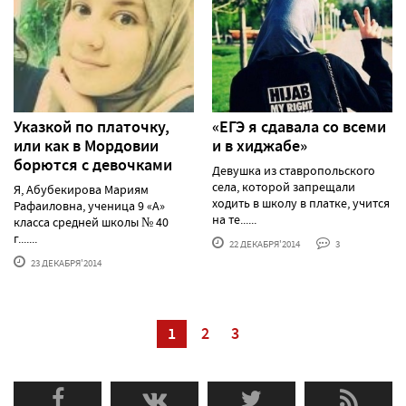
Указкой по платочку,
«ЕГЭ я сдавала со всеми
или как в Мордовии
и в хиджабе»
борются с девочками
Девушка из ставропольского
села, которой запрещали
Я, Абубекирова Мариям
ходить в школу в платке, учится
Рафаиловна, ученица 9 «А»
на те......
класса средней школы № 40
г.......
22 ДЕКАБРЯ'2014
3
23 ДЕКАБРЯ'2014
1
2
3