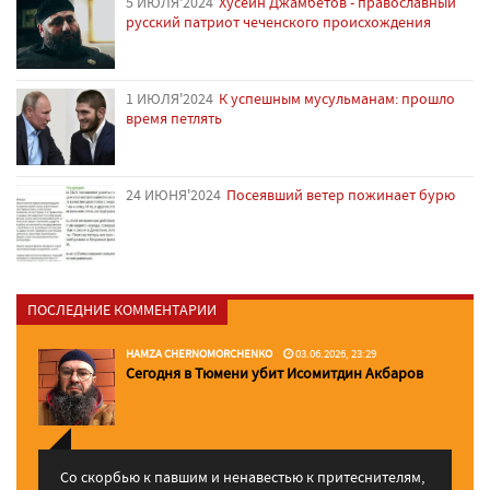
5 ИЮЛЯ'2024
Хусейн Джамбетов - православный
русский патриот чеченского происхождения
1 ИЮЛЯ'2024
К успешным мусульманам: прошло
время петлять
24 ИЮНЯ'2024
Посеявший ветер пожинает бурю
ПОСЛЕДНИЕ КОММЕНТАРИИ
HAMZA CHERNOMORCHENKO
03.06.2026, 23:29
Сегодня в Тюмени убит Исомитдин Акбаров
Со скорбью к павшим и ненавестью к притеснителям,