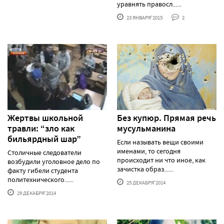
уравнять правосл......
23 ЯНВАРЯ'2015
2
Жертвы школьной
Без купюр. Прямая речь
травли: “зло как
мусульманина
бильярдный шар”
Если называть вещи своими
именами, то сегодня
Столичные следователи
происходит ни что иное, как
возбудили уголовное дело по
зачистка образ......
факту гибели студента
политехнического......
25 ДЕКАБРЯ'2014
29 ДЕКАБРЯ'2014