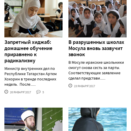
Запретный хиджаб:
В разрушенных школах
домашнее обучение
Мосула вновь зазвучит
приравнено к
звонок
радикализму
В Мосуле иракские школьники
смогут снова сесть за парты.
Министр внутренних дел по
Соответствующее заявление
Республике Татарстан Артем
сделал представи......
Хохорин в тренде последних
недель. После......
23 ЯНВАРЯ'2017
26 ЯНВАРЯ'2017
5