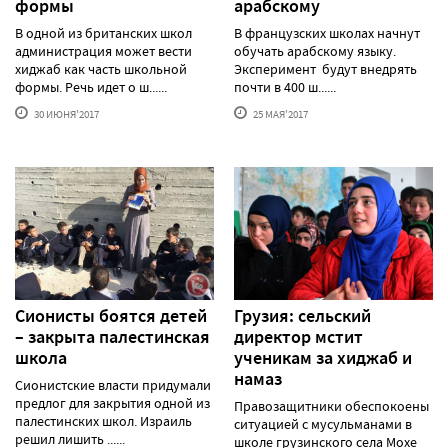
формы
арабскому
В одной из британских школ
В французских школах начнут
администрация может вести
обучать арабскому языку.
хиджаб как часть школьной
Эксперимент будут внедрять
формы. Речь идет о ш......
почти в 400 ш......
30 ИЮНЯ'2017
25 МАЯ'2017
Сионисты боятся детей
Грузия: сельский
– закрыта палестинская
директор мстит
школа
ученикам за хиджаб и
намаз
Сионистские власти придумали
предлог для закрытия одной из
Правозащитники обеспокоены
палестинских школ. Израиль
ситуацией с мусульманами в
решил лишить ......
школе грузинского села Мохе