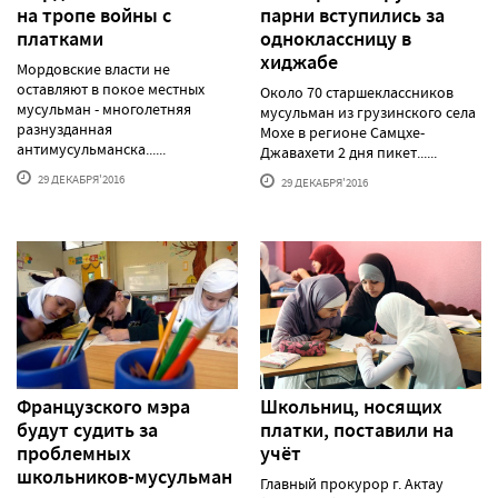
на тропе войны с
парни вступились за
платками
одноклассницу в
хиджабе
Мордовские власти не
оставляют в покое местных
Около 70 старшеклассников
мусульман - многолетняя
мусульман из грузинского села
разнузданная
Мохе в регионе Самцхе-
антимусульманска......
Джавахети 2 дня пикет......
29 ДЕКАБРЯ'2016
29 ДЕКАБРЯ'2016
Французского мэра
Школьниц, носящих
будут судить за
платки, поставили на
проблемных
учёт
школьников-мусульман
Главный прокурор г. Актау