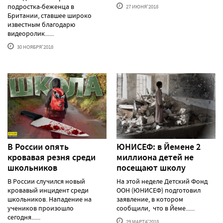
подростка-беженца в
27 ИЮНЯ'2018
Британии, ставшее широко
известным благодарю
видеоролик......
30 НОЯБРЯ'2018
В России опять
ЮНИСЕФ: в Йемене 2
кровавая резня среди
миллиона детей не
школьников
посещают школу
В России случился новый
На этой неделе Детский Фонд
кровавый инцидент среди
ООН (ЮНИСЕФ) подготовил
школьников. Нападение на
заявление, в котором
учеников произошло
сообщили, что в Йеме......
сегодня......
29 МАРТА'2018