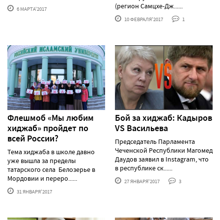
(регион Самцхе-Дж......
6 МАРТА'2017
10 ФЕВРАЛЯ'2017
1
Флешмоб «Мы любим
Бой за хиджаб: Кадыров
хиджаб» пройдет по
VS Васильева
всей России?
Председатель Парламента
Чеченской Республики Магомед
Тема хиджаба в школе давно
Даудов заявил в Instagram, что
уже вышла за пределы
в республике ск......
татарского села Белозерье в
Мордовии и переро......
27 ЯНВАРЯ'2017
3
31 ЯНВАРЯ'2017