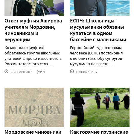
Ответ муфтия Аширова
ЕСПЧ: Школьницы-
учителям Мордовии,
мусульманки обязаны
чиновникам и
купаться в одном
верующим
бассейне с мальчиками
Ко мне, как к муфтию
Европейский суд по правам
обратилась группа школьных
человека (ЕСПС) постановил
учителей широко известного в
отклонить жалобу супругов-
России татарского села......
мусульман на власти ......
18 ЯНВАРЯ'2017
9
11 ЯНВАРЯ'2017
Мордовские чиновники
Как горячие грузинские